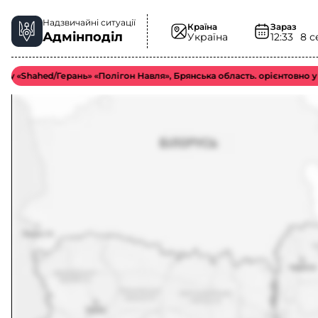
Надзвичайні ситуації
Країна
Зараз
Адмінподіл
Україна
12:33
8 с
ahed/Герань» «Полігон Навля», Брянська область. орієнтовно у більш