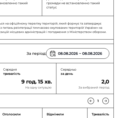
тановленно такий
громади не встановленно такий
статус
ься на офіційному переліку територій, який формує та затверджує
 з питань реінтеграції тимчасово окупованих територій України» на
озицій місцевих адміністрацій і погодження з Міністерством оборони.
За період:
Середня
Середньо
тривалість
за день
9 год. 15 хв.
2,0
На одну ситуацію
За вибраний період
1
Оголосили
Відмінили
Тривалість