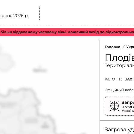
ерпня 2026 р.
 віддаленому часовому вікні можливий вихід до підконтрольного пові
Головна
/
Укр
Плоді
Територіал
КАТОТТГ:
UA01
Офіційний вебс
Запр
З
5:30 
Україн
Загроза у