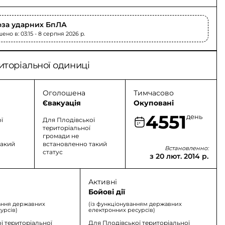
оза ударних БпЛА
но в: 03:15 - 8 серпня 2026 p.
иторіальної одиниці
Оголошена
Тимчасово
Євакуація
Окуповані
4551
день
ї
Для Плодівської
територіальної
громади не
такий
встановленно такий
Встановленно:
статус
з 20 лют. 2014 р.
Активні
Бойові дії
ання державних
(із функціонуванням державних
урсів)
електронних ресурсів)
ї територіальної
Для Плодівської територіальної