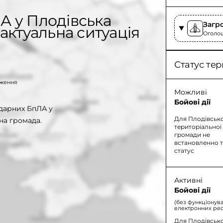
А у Плодівська
Загр
актуальна ситуація
Оголоше
Статус тер
таження
Можливі
Бойові дії
дарних БпЛА у
Для Плодівсько
на громада.
територіальної
громади не
встановленно 
статус
Активні
Бойові дії
(без функціонув
електронних рес
Для Плодівсько