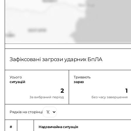
Зафіксовані загрози ударних БпЛА
Усього
Тривають
ситуацій
зараз
2
1
За вибраний період
Без часу завершення
Рядків на сторінці
#
Надзвичайна ситуація