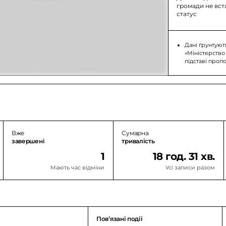
громади не вс
статус
Дані ґрунтуют
«Міністерство
підставі проп
Вже
Сумарна
завершені
тривалість
1
18 год. 31 хв.
Мають час відміни
Усі записи разом
Повʼязані події