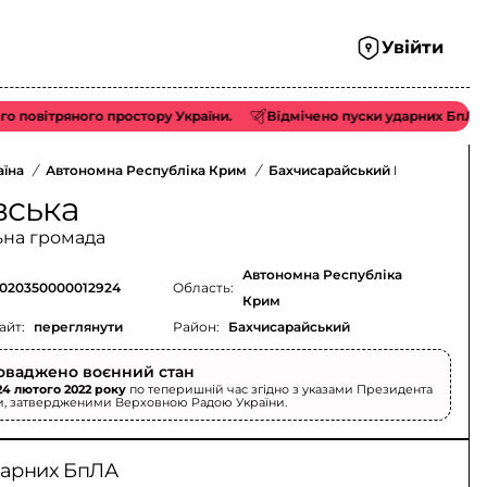
Увійти
тряного простору України.
Відмічено пуски ударних БпЛА типу «S
аїна
/
Автономна Республіка Крим
/
Бахчисарайський Район
/
вська
ьна громада
Автономна Республіка
020350000012924
Область:
Крим
айт:
переглянути
Район:
Бахчисарайський
оваджено воєнний стан
24 лютого 2022 року
по теперишній час згідно з указами Президента
и, затвердженими Верховною Радою України.
дарних БпЛА