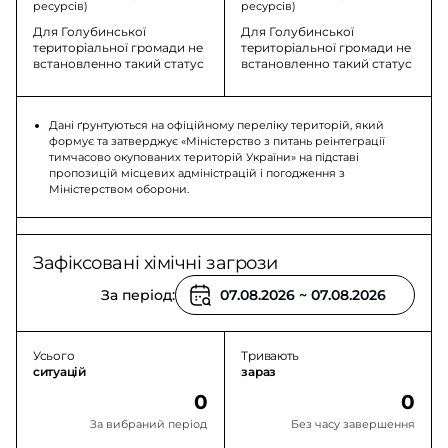
ресурсів)
ресурсів)
Для Голубинської
Для Голубинської
територіальної громади не
територіальної громади не
встановленно такий статус
встановленно такий статус
Дані ґрунтуються на офіційному переліку територій, який
формує та затверджує «Міністерство з питань реінтеграції
тимчасово окупованих територій України» на підставі
пропозицій місцевих адміністрацій і погодження з
Міністерством оборони.
Зафіксовані хімічні загрози
За період:
Усього
Тривають
ситуацій
зараз
0
0
За вибраний період
Без часу завершення