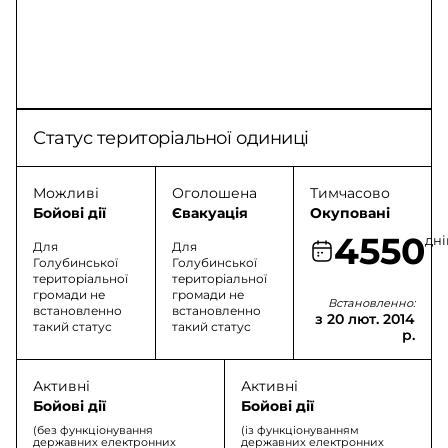
Статус територіальної одиниці
Можливі
Оголошена
Тимчасово
Бойові дії
Євакуація
Окуповані
4550
дні
Для
Для
Голубинської
Голубинської
територіальної
територіальної
громади не
громади не
Встановленно:
встановленно
встановленно
з 20 лют. 2014
такий статус
такий статус
р.
Активні
Активні
Бойові дії
Бойові дії
(без функціонування
(із функціонуванням
державних електронних
державних електронних