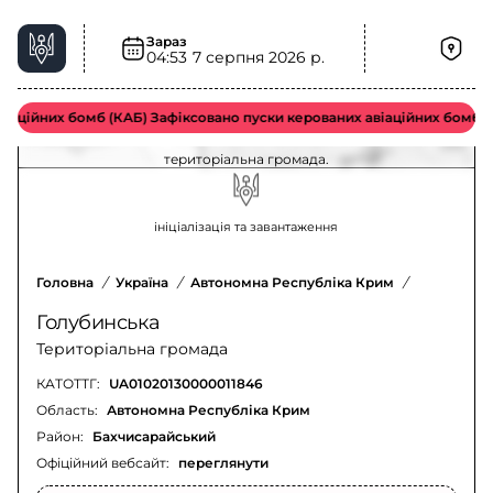
Зараз
04:53
7 серпня 2026 р.
Хімічна загроза у Голубинська територіальна
громада – актуальна ситуація
аційних бомб (КАБ) Зафіксовано пуски керованих авіаційних бомб в
Оновлення щодо хімічної загрози у Голубинська
територіальна громада.
ініціалізація та завантаження
Головна
/
Україна
/
Автономна Республіка Крим
/
Бахчисара
Голубинська
Територіальна громада
КАТОТТГ:
UA01020130000011846
Область:
Автономна Республіка Крим
Район:
Бахчисарайський
Офіційний вебсайт:
переглянути