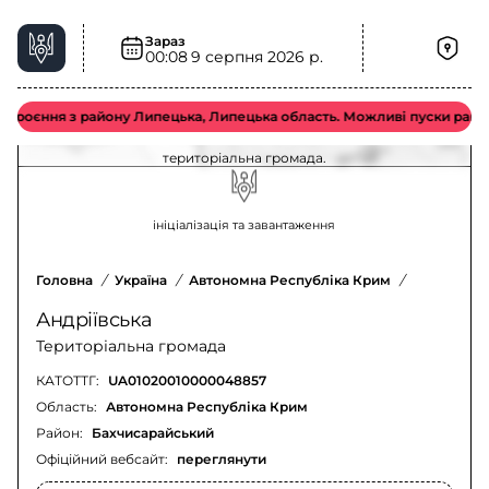
Зараз
00:08
9 серпня 2026 р.
Хімічна загроза у Андріївська територіальна
громада – актуальна ситуація
єння з району Липецька, Липецька область. Можливі пуски ракет типу
Оновлення щодо хімічної загрози у Андріївська
територіальна громада.
ініціалізація та завантаження
Головна
/
Україна
/
Автономна Республіка Крим
/
Бахчисара
Андріївська
Територіальна громада
КАТОТТГ:
UA01020010000048857
Область:
Автономна Республіка Крим
Район:
Бахчисарайський
Офіційний вебсайт:
переглянути