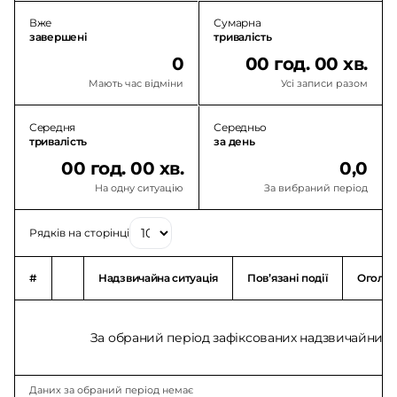
Вже
Сумарна
завершені
тривалість
0
00 год. 00 хв.
Мають час відміни
Усі записи разом
Середня
Середньо
тривалість
за день
00 год. 00 хв.
0,0
На одну ситуацію
За вибраний період
Рядків на сторінці
#
Надзвичайна ситуація
Повʼязані події
Оголо
За обраний період зафіксованих надзвичайних с
Даних за обраний період немає