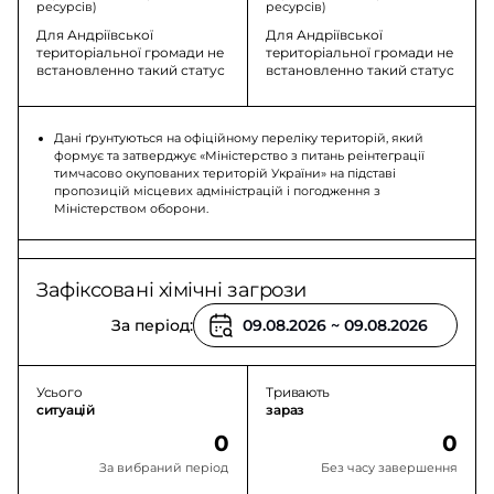
ресурсів)
ресурсів)
Для Андріївської
Для Андріївської
територіальної громади не
територіальної громади не
встановленно такий статус
встановленно такий статус
Дані ґрунтуються на офіційному переліку територій, який
формує та затверджує «Міністерство з питань реінтеграції
тимчасово окупованих територій України» на підставі
пропозицій місцевих адміністрацій і погодження з
Міністерством оборони.
Зафіксовані хімічні загрози
За період:
Усього
Тривають
ситуацій
зараз
0
0
За вибраний період
Без часу завершення