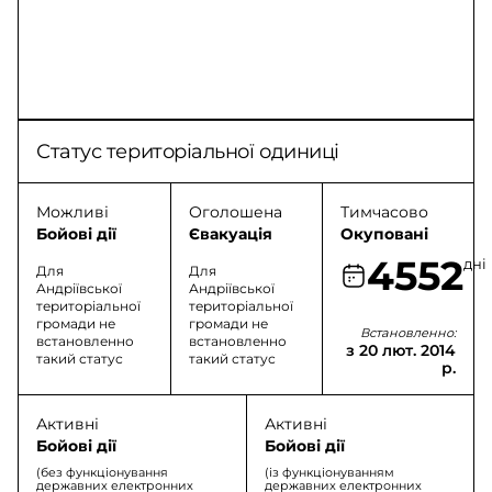
Статус територіальної одиниці
Можливі
Оголошена
Тимчасово
Бойові дії
Євакуація
Окуповані
4552
дні
Для
Для
Андріївської
Андріївської
територіальної
територіальної
громади не
громади не
Встановленно:
встановленно
встановленно
з 20 лют. 2014
такий статус
такий статус
р.
Активні
Активні
Бойові дії
Бойові дії
(без функціонування
(із функціонуванням
державних електронних
державних електронних