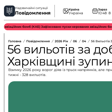
Надзвичайні ситуації
Країна
Зараз
Повідомлення
Україна
10:48
8
віаційних бомб (КАБ) Зафіксовано пуски керованих авіаційних бомб
Головна
/
Повідомлення
/
2026 Рік
/
06
/
04
/
56 Вильотів 
56 вильотів за до
Харківщині зупи
Взимку 2026 року ворог діяв із трьох напрямків, але 
тижні - 328 вильотів.