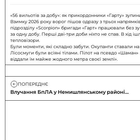
«56 вильотів за добу»: як прикордонники «Гарту» зуп
Взимку 2026 року ворог пішов одразу з трьох напрямків –
підрозділу «Scorpion» бригади «Гарт» працювали без зуп
за одну добу. Перші дві-три доби ніхто не спав. В хід і
тепловізори.
Були моменти, які складно забути. Окупанти ставали на
Лісосмуги були всіяні тілами. Пілот на псевдо «Шаман»
віддали їм майже жодного метра своєї землі».
ПОПЕРЕДНЄ
Влучання БпЛА у Немишлянському районі
Харкова