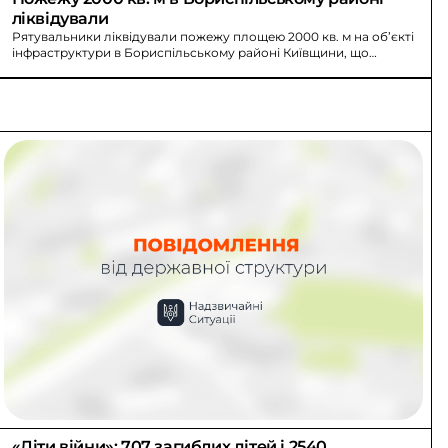
ліквідували
Рятувальники ліквідували пожежу площею 2000 кв. м на об’єкті
інфраструктури в Бориспільському районі Київщини, що
виникла через атаку російських БпЛА.
«Діти війни»: 707 загиблих дітей і 2540 