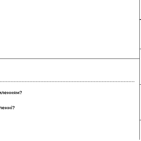
омленням?
ленні?