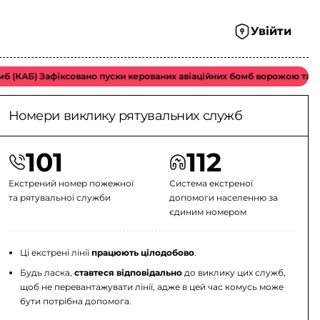
Увійти
(КАБ) Зафіксовано пуски керованих авіаційних бомб ворожою тактичн
Номери виклику рятувальних служб
101
112
Екстрений номер пожежної
Система екстреної
та рятувальної служби
допомоги населенню за
єдиним номером
Ці екстрені лінії
працюють цілодобово
.
Будь ласка,
ставтеся відповідально
до виклику цих служб,
щоб не перевантажувати лінії, адже в цей час комусь може
бути потрібна допомога.