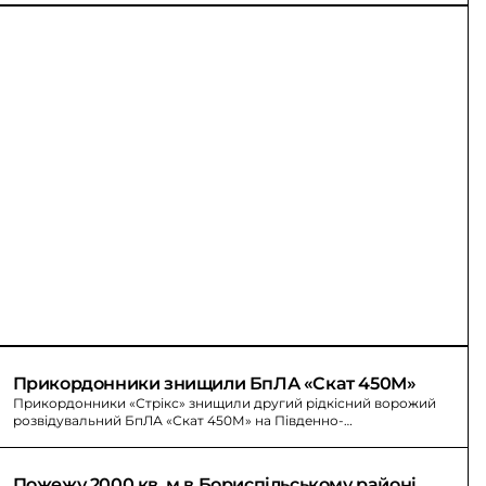
Прикордонники знищили БпЛА «Скат 450М»
Прикордонники «Стрікс» знищили другий рідкісний ворожий
розвідувальний БпЛА «Скат 450М» на Південно-
Слобожанському напрямку. За весь час війни збито не більше
20.
Пожежу 2000 кв. м в Бориспільському районі 