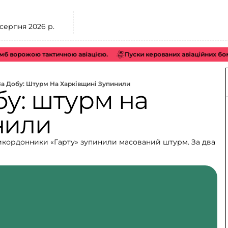
 серпня 2026 р.
 ворожою тактичною авіацією.
Пуски керованих авіаційних бомб 
За Добу: Штурм На Харківщині Зупинили
бу: штурм на
нили
прикордонники «Гарту» зупинили масований штурм. За два