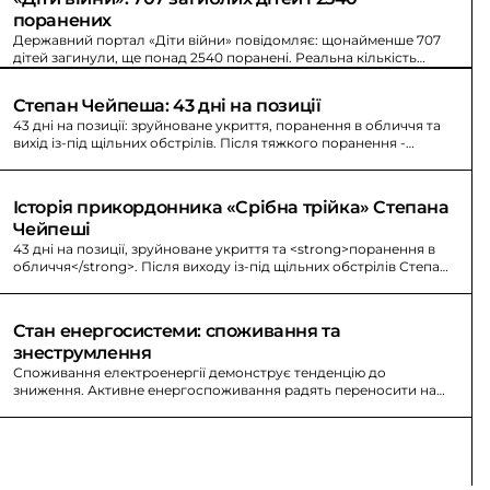
поранених
Державний портал «Діти війни» повідомляє: щонайменше 707
дітей загинули, ще понад 2540 поранені. Реальна кількість
жертв може бути вищою.
Степан Чейпеша: 43 дні на позиції
43 дні на позиції: зруйноване укриття, поранення в обличчя та
вихід із-під щільних обстрілів. Після тяжкого поранення -
залишився у строю.
Історія прикордонника «Срібна трійка» Степана 
Чейпеші
43 дні на позиції, зруйноване укриття та <strong>поранення в
обличчя</strong>. Після виходу із-під щільних обстрілів Степан
Чейпеша залишився у строю.
Стан енергосистеми: споживання та 
знеструмлення
Споживання електроенергії демонструє тенденцію до
зниження. Активне енергоспоживання радять переносити на
10:00–16:00, а кілька потужних приладів не вмикати 18:00–22:00.