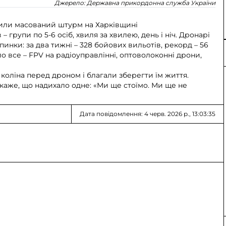
Джерело:
Державна прикордонна служба України
инили масований штурм на Харківщині
 групи по 5-6 осіб, хвиля за хвилею, день і ніч. Дронарі
инки: за два тижні – 328 бойових вильотів, рекорд – 56
шло все – FPV на радіоуправлінні, оптоволоконні дрони,
 коліна перед дроном і благали зберегти їм життя.
 каже, що надихало одне: «Ми ще стоїмо. Ми ще не
Дата повідомлення: 4 черв. 2026 р., 13:03:35