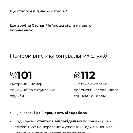
Що сталося під час обстрілів?
Що зробив Степан Чейпеша після тяжкого
поранення?
Номери виклику рятувальних служб
101
112
Екстрений номер
Система екстреної
пожежної та рятувальної
допомоги населенню за
служби
єдиним номером
Ці екстрені лінії
працюють цілодобово
.
Будь ласка,
ставтеся відповідально
до виклику цих
служб, щоб не перевантажувати лінії, адже в цей час
комусь може бути потрібна допомога.