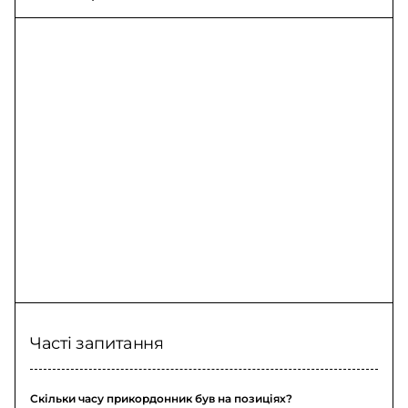
споживання та
дні на позиції
знеструмлення
Часті запитання
Скільки часу прикордонник був на позиціях?