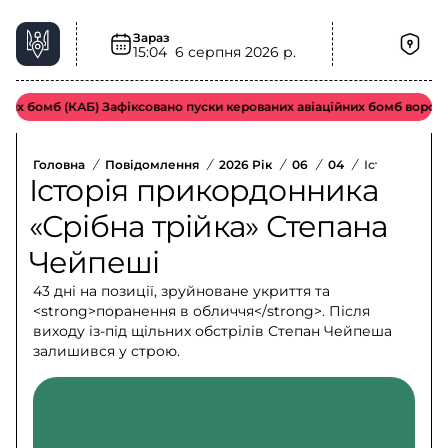
Зараз
15:04
6 серпня 2026 р.
 бомб (КАБ) Зафіксовано пуски керованих авіаційних бомб ворожою 
Головна
/
Повідомлення
/
2026 Рік
/
06
/
04
/
Історія Прик
Історія прикордонника
«Срібна трійка» Степана
Чейпеші
43 дні на позиції, зруйноване укриття та
<strong>поранення в обличчя</strong>. Після
виходу із-під щільних обстрілів Степан Чейпеша
залишився у строю.