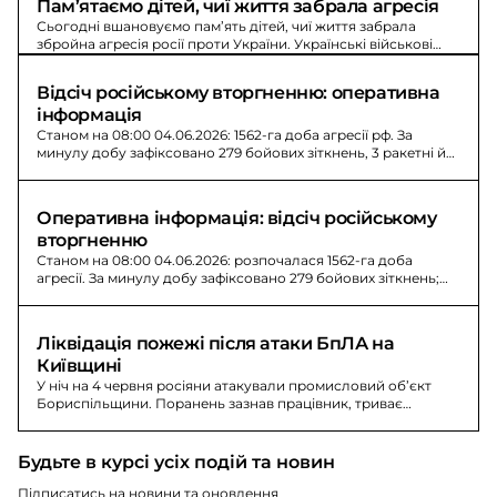
Пам’ятаємо дітей, чиї життя забрала агресія
Сьогодні вшановуємо пам’ять дітей, чиї життя забрала
збройна агресія росії проти України. Українські військові
щодня роблять усе можливе, щоб жодна дитина не стала
жертвою.
Відсіч російському вторгненню: оперативна 
інформація
Станом на 08:00 04.06.2026: 1562-га доба агресії рф. За
минулу добу зафіксовано 279 бойових зіткнень, 3 ракетні й
74 авіаудари.
Оперативна інформація: відсіч російському 
вторгненню
Станом на 08:00 04.06.2026: розпочалася 1562-га доба
агресії. За минулу добу зафіксовано 279 бойових зіткнень;
втрати ворога - 1300 осіб.
Ліквідація пожежі після атаки БпЛА на 
Київщині
У ніч на 4 червня росіяни атакували промисловий об’єкт
Бориспільщини. Поранень зазнав працівник, триває
ліквідація пожежі.
Будьте в курсі усіх подій та новин
Підписатись на новини та оновлення