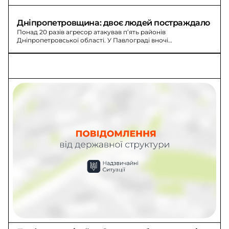
спалахнула складська будівля, горіло також у районі.
Дніпропетровщина: двоє людей постраждало
Понад 20 разів агресор атакував п’ять районів
Дніпропетровської області. У Павлограді вночі
постраждало двоє людей, виникли пожежі у двох
квартирах.