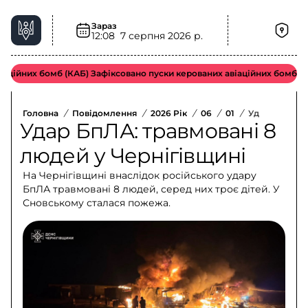
Зараз
12:08
7 серпня 2026 р.
ійних бомб (КАБ) Зафіксовано пуски керованих авіаційних бомб воро
Головна
/
Повідомлення
/
2026 Рік
/
06
/
01
/
Удар БпЛА: Т
Удар БпЛА: травмовані 8
людей у Чернігівщині
На Чернігівщині внаслідок російського удару
БпЛА травмовані 8 людей, серед них троє дітей. У
Сновському сталася пожежа.