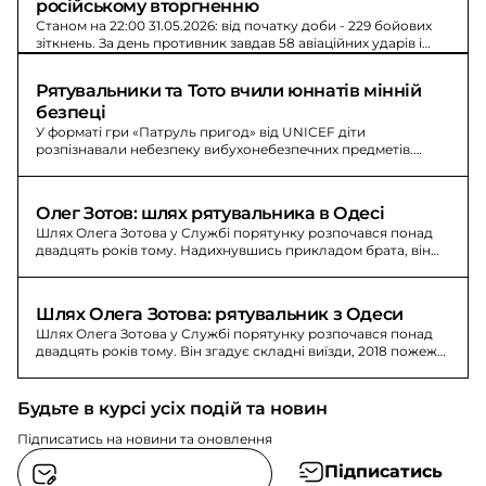
російському вторгненню
Станом на 22:00 31.05.2026: від початку доби - 229 бойових
зіткнень. За день противник завдав 58 авіаційних ударів і
2213 обстрілів.
Рятувальники та Тото вчили юннатів мінній 
безпеці
У форматі гри «Патруль пригод» від UNICEF діти
розпізнавали небезпеку вибухонебезпечних предметів.
Після цього висаджували медоносні рослини.
Олег Зотов: шлях рятувальника в Одесі
Шлях Олега Зотова у Службі порятунку розпочався понад
двадцять років тому. Надихнувшись прикладом брата, він
рятує життя.
Шлях Олега Зотова: рятувальник з Одеси
Шлях Олега Зотова у Службі порятунку розпочався понад
двадцять років тому. Він згадує складні виїзди, 2018 пожежу
та обстріли Одеси.
Будьте в курсі усіх подій та новин
Підписатись на новини та оновлення
Підписатись