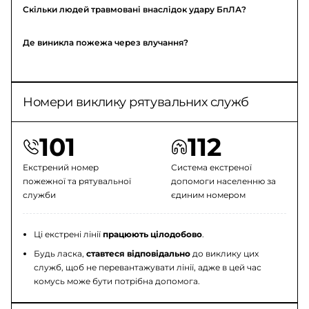
Скільки людей травмовані внаслідок удару БпЛА?
Де виникла пожежа через влучання?
Номери виклику рятувальних служб
101
112
Екстрений номер
Система екстреної
пожежної та рятувальної
допомоги населенню за
служби
єдиним номером
Ці екстрені лінії
працюють цілодобово
.
Будь ласка,
ставтеся відповідально
до виклику цих
служб, щоб не перевантажувати лінії, адже в цей час
комусь може бути потрібна допомога.