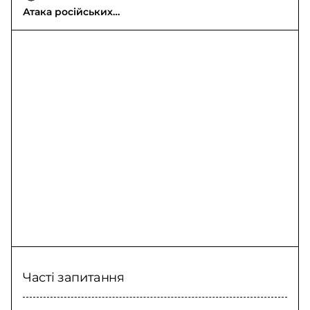
Атака російських
БпЛА: 4 жінки
постраждали
Часті запитання