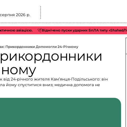
 серпня 2026 р.
ю авіацією.
Відмічено пуски ударних БпЛА типу «Shahed/Герань»
рах: Прикордонники Допомогли 24-Річному
 прикордонники
чному
від 24-річного жителя Кам’янця-Подільського: він
огла йому спуститися вниз; медична допомога не