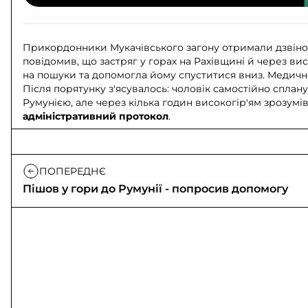
Прикордонники Мукачівського загону отримали дзвінок 
повідомив, що застряг у горах на Рахівщині й через в
на пошуки та допомогла йому спуститися вниз. Медичн
Після порятунку з'ясувалось: чоловік самостійно спла
Румунією, але через кілька годин високогір'ям зрозум
адміністративний протокол
.
ПОПЕРЕДНЄ
Пішов у гори до Румунії - попросив допомогу