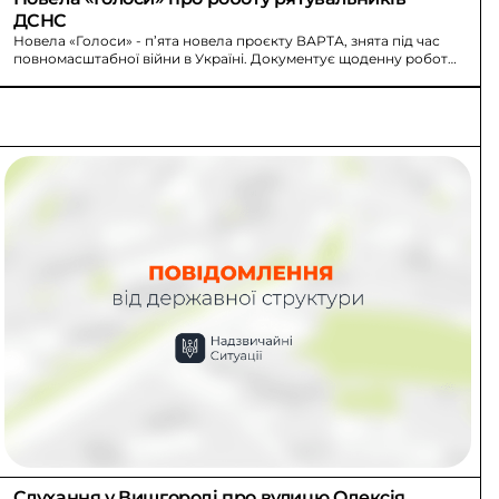
ДСНС
Новела «Голоси» - п’ята новела проєкту ВАРТА, знята під час
повномасштабної війни в Україні. Документує щоденну роботу
рятувальників ДСНС.
Слухання у Вишгороді про вулицю Олексія 