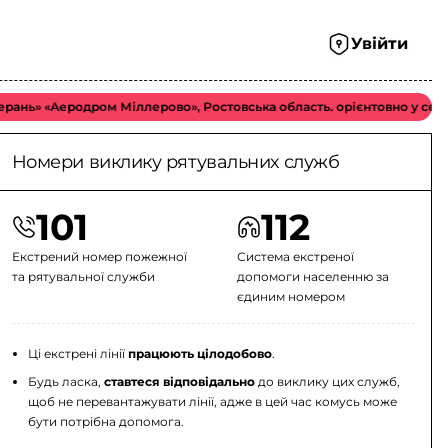
Увійти
 «Аеродром Міллерово», Ростовська область. орієнтовно у середньом
Номери виклику рятувальних служб
101
112
Екстрений номер пожежної
Система екстреної
та рятувальної служби
допомоги населенню за
єдиним номером
Ці екстрені лінії
працюють цілодобово
.
Будь ласка,
ставтеся відповідально
до виклику цих служб,
щоб не перевантажувати лінії, адже в цей час комусь може
бути потрібна допомога.