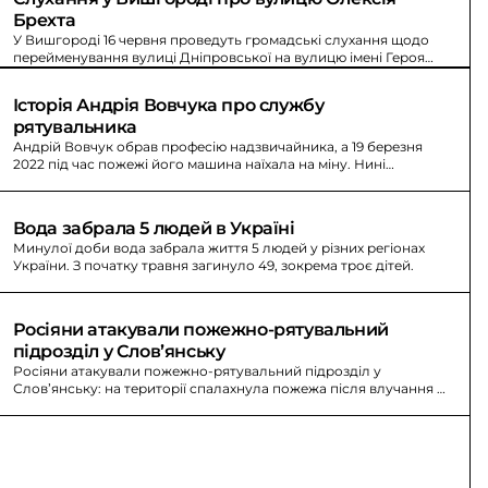
Брехта
У Вишгороді 16 червня проведуть громадські слухання щодо
перейменування вулиці Дніпровської на вулицю імені Героя
України Олексія Брехта.
Історія Андрія Вовчука про службу 
рятувальника
Андрій Вовчук обрав професію надзвичайника, а 19 березня
2022 під час пожежі його машина наїхала на міну. Нині
відновлюється та плаває; 24 травня взяв участь у змаганнях.
Вода забрала 5 людей в Україні
Минулої доби вода забрала життя 5 людей у різних регіонах
України. З початку травня загинуло 49, зокрема троє дітей.
Росіяни атакували пожежно-рятувальний 
підрозділ у Словʼянську
Росіяни атакували пожежно-рятувальний підрозділ у
Словʼянську: на території спалахнула пожежа після влучання у
господарську споруду. На щастя, ніхто не постраждав.