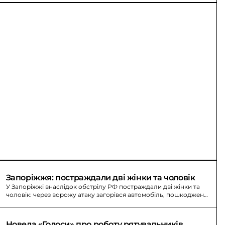
Запоріжжя: постраждали дві жінки та чоловік
У Запоріжжі внаслідок обстрілу РФ постраждали дві жінки та
чоловік: через ворожу атаку загорівся автомобіль, пошкоджено
інші транспортні засоби й будинки.
Новела «Голоси» про роботу рятувальників 