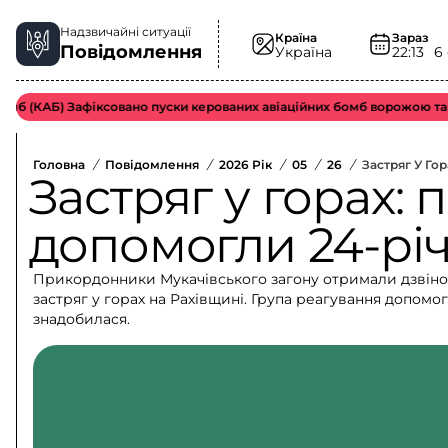
Надзвичайні ситуації
Країна
Зараз
Повідомлення
Україна
22:13
6
КАБ) Зафіксовано пуски керованих авіаційних бомб ворожою тактично
Головна
/
Повідомлення
/
2026 Рік
/
05
/
26
/
Застряг У Го
Застряг у горах:
допомогли 24-рі
Прикордонники Мукачівського загону отримали дзвінок 
застряг у горах на Рахівщині. Група реагування допом
знадобилася.