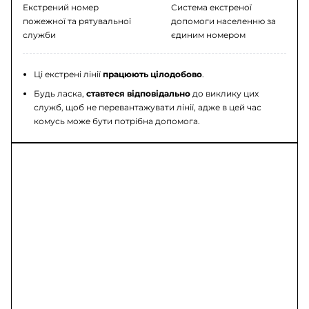
Екстрений номер
Система екстреної
пожежної та рятувальної
допомоги населенню за
служби
єдиним номером
Ці екстрені лінії
працюють цілодобово
.
Будь ласка,
ставтеся відповідально
до виклику цих
служб, щоб не перевантажувати лінії, адже в цей час
комусь може бути потрібна допомога.