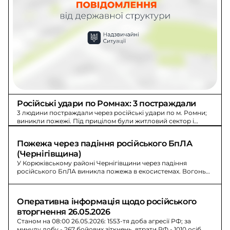
Російські удари по Ромнах: 3 постраждали
3 людини постраждали через російські удари по м. Ромни;
виникли пожежі. Під прицілом були житловий сектор і
об’єкт інфраструктури.
Пожежа через падіння російського БпЛА 
(Чернігівщина)
У Корюківському районі Чернігівщини через падіння
російського БпЛА виникла пожежа в екосистемах. Вогонь
охопив близько 7 га, її ліквідували.
Оперативна інформація щодо російського 
вторгнення 26.05.2026
Станом на 08:00 26.05.2026: 1553-тя доба агресії РФ; за
минулу добу - 267 бойових зіткнень, втрати РФ - 1010 осіб.