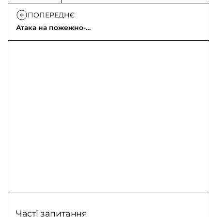
ПОПЕРЕДНЄ
Атака на пожежно-
рятувальний
підрозділ у
Словʼянську
Часті запитання