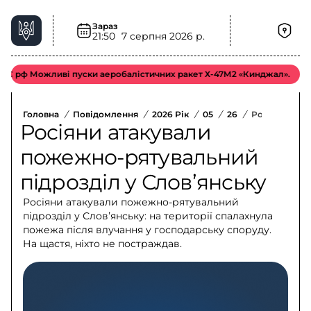
Зараз
21:50
7 серпня 2026 р.
ф Можливі пуски аеробалістичних ракет Х-47М2 «Кинджал».
Відмі
Головна
/
Повідомлення
/
2026 Рік
/
05
/
26
/
Росіяни Атак
Росіяни атакували
пожежно-рятувальний
підрозділ у Словʼянську
Росіяни атакували пожежно-рятувальний
підрозділ у Словʼянську: на території спалахнула
пожежа після влучання у господарську споруду.
На щастя, ніхто не постраждав.