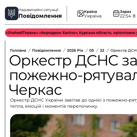
Надзвичайні ситуації
Країна
Зараз
Повідомлення
Україна
22:54
8
d/Герань» «Аеродром Халіно», Курська область. орієнтовно у середнь
Головна
/
Повідомлення
/
2026 Рік
/
05
/
22
/
Оркестр ДСНС
Оркестр ДСНС за
пожежно-рятувал
Черкас
Оркестр ДСНС України завітав до однієї з пожежно-ря
тепла, емоцій і моментів перепочинку.