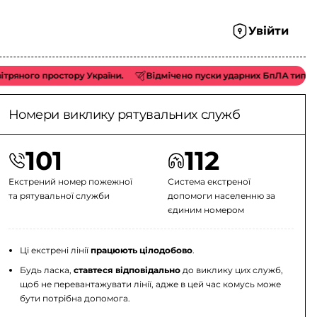
Увійти
простору України.
Відмічено пуски ударних БпЛА типу «Shahed/Г
Номери виклику рятувальних служб
101
112
Екстрений номер пожежної
Система екстреної
та рятувальної служби
допомоги населенню за
єдиним номером
Ці екстрені лінії
працюють цілодобово
.
Будь ласка,
ставтеся відповідально
до виклику цих служб,
щоб не перевантажувати лінії, адже в цей час комусь може
бути потрібна допомога.