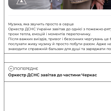
Музика, яка звучить просто в серце
Оркестр ДСНС України завітав до однієї з пожежно-ря
трохи тепла, емоцій і моментів перепочинку.
Після важких виїздів, тривог і безсонних чергувань ц
послухати живу музику й просто побути разом. Адже н
знаходити справжній бальзам для душі та заряджати п
ПОПЕРЕДНЄ
Оркестр ДСНС завітав до частини Черкас