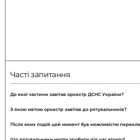
Часті запитання
До якої частини завітав оркестр ДСНС України?
З якою метою оркестр завітав до рятувальників?
Після яких подій цей момент був можливістю перекл
Що рятувальники могли зробити під час візиту?