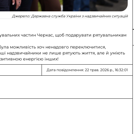
Джерело:
Державна служба України з надзвичайних ситуацій
тувальних частин Черкас, щоб подарувати рятувальникам
е була можливість хоч ненадовго переключитися,
аші надзвичайники не лише рятують життя, але й уміють
озитивною енергією інших!
Дата повідомлення: 22 трав. 2026 р., 16:32:01