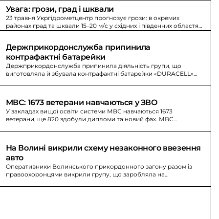
Увага: грози, град і шквали
23 травня Укргідрометцентр прогнозує грози: в окремих
районах град та шквали 15–20 м/с у східних і південних областях.
Можливі ускладнення роботи та руху транспорту.
Держприкордонслужба припинила 
контрафактні батарейки
Держприкордонслужба припинила діяльність групи, що
виготовляла й збувала контрафактні батарейки «DURACELL»
для вивезення до ЄС; на Львівщині вилучено близько 160 тис.
батарейок, понад 119 тис. з незаконним маркуванням.
МВС: 1673 ветерани навчаються у ЗВО
У закладах вищої освіти системи МВС навчаються 1673
ветерани, ще 820 здобули дипломи та новий фах. МВС
розширює безкоштовну освіту.
На Волині викрили схему незаконного ввезення 
авто
Оперативники Волинського прикордонного загону разом із
правоохоронцями викрили групу, що заробляла на
псевдогуманітарній допомозі та продавала ввезені авто.