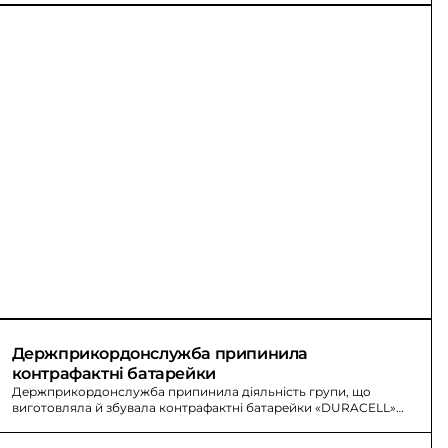
Держприкордонслужба припинила 
контрафактні батарейки
Держприкордонслужба припинила діяльність групи, що
виготовляла й збувала контрафактні батарейки «DURACELL»
для вивезення до ЄС; на Львівщині вилучено близько 160 тис.
батарейок, понад 119 тис. з незаконним маркуванням.