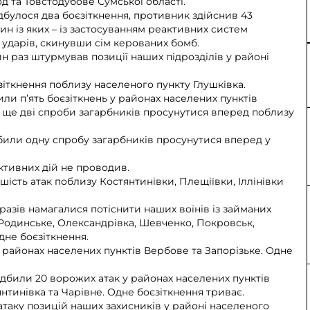
д та Товстодубове Сумської області.
булося два боєзіткнення, противник здійснив 43
ин із яких – із застосуванням реактивних систем
х ударів, скинувши сім керованих бомб.
раз штурмував позиції наших підрозділів у районі
зіткнення поблизу населеного пункту Глушківка.
и п’ять боєзіткнень у районах населених пунктів
ь ще дві спроби загарбників просунутися вперед поблизу
били одну спробу загарбників просунутися вперед у
ктивних дій не проводив.
ість атак поблизу Костянтинівки, Плещіївки, Іллінівки
разів намагалися потіснити наших воїнів із займаних
, Родинське, Олександрівка, Шевченко, Покровськ,
дне боєзіткнення.
 районах населених пунктів Вербове та Запорізьке. Одне
дбили 20 ворожих атак у районах населених пунктів
нтинівка та Чарівне. Одне боєзіткнення триває.
аку позицій наших захисників у районі населеного