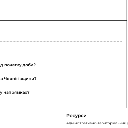
ід початку доби?
та Чернігівщини?
му напрямках?
Ресурси
Адміністративно-територіальний 