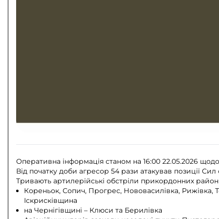
Оперативна інформація станом на 16:00 22.05.2026 щод
Від початку доби агресор 54 рази атакував позиції Сил
Тривають артилерійські обстріли прикордонних районі
Кореньок, Сопич, Прогрес, Нововасилівка, Рижівка, То
Іскрисківщина
на Чернігівщині – Клюси та Берилівка