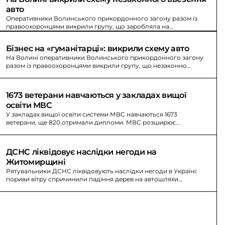
авто
Оперативники Волинського прикордонного загону разом із
правоохоронцями викрили групу, що заробляла на
псевдогуманітарній допомозі та продавала ввезені авто.
Бізнес на «гуманітарці»: викрили схему авто
На Волині оперативники Волинського прикордонного загону
разом із правоохоронцями викрили групу, що незаконно
ввозила авто під виглядом псевдогуманітарної допомоги.
1673 ветерани навчаються у закладах вищої 
освіти МВС
У закладах вищої освіти системи МВС навчаються 1673
ветерани, ще 820 отримали дипломи. МВС розширює
держзамовлення до 11 закладів.
ДСНС ліквідовує наслідки негоди на 
Житомирщині
Рятувальники ДСНС ліквідовують наслідки негоди в Україні:
пориви вітру спричинили падіння дерев на автошляхи
Житомирщини та ускладнили рух.