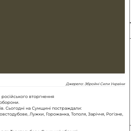
Джерело:
Збройні Сили України
о російського вторгнення
 оборони.
в. Сьогодні на Сумщині постраждали:
встодубове, Лужки, Горожанка, Тополя, Заріччя, Рогізне,