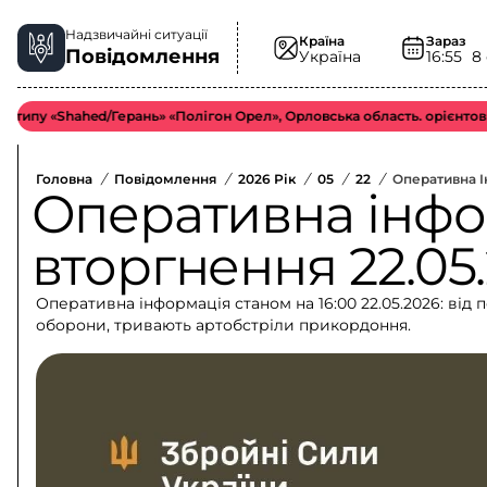
Надзвичайні ситуації
Країна
Зараз
Повідомлення
Україна
16:55
8
 «Shahed/Герань» «Полігон Орел», Орловська область. орієнтовно у б
Головна
/
Повідомлення
/
2026 Рік
/
05
/
22
/
Оперативна І
Оперативна інфо
вторгнення 22.05.
Оперативна інформація станом на 16:00 22.05.2026: від 
оборони, тривають артобстріли прикордоння.