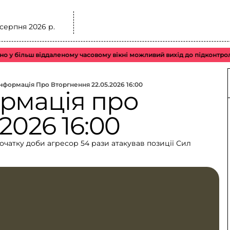
 серпня 2026 р.
ільш віддаленому часовому вікні можливий вихід до підконтрольного
нформація Про Вторгнення 22.05.2026 16:00
рмація про
2026 16:00
початку доби агресор 54 рази атакував позиції Сил