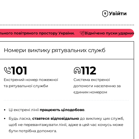
Увійти
 повітряного простору України.
Відмічено пуски ударних БпЛА ти
Номери виклику рятувальних служб
101
112
Екстрений номер пожежної
Система екстреної
та рятувальної служби
допомоги населенню за
єдиним номером
Ці екстрені лінії
працюють цілодобово
.
Будь ласка,
ставтеся відповідально
до виклику цих служб,
щоб не перевантажувати лінії, адже в цей час комусь може
бути потрібна допомога.