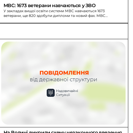
МВС: 1673 ветерани навчаються у ЗВО
У закладах вищої освіти системи МВС навчаються 1673
ветерани, ще 820 здобули дипломи та новий фах. МВС
розширює безкоштовну освіту.
На Волині викрили схему незаконного ввезення 