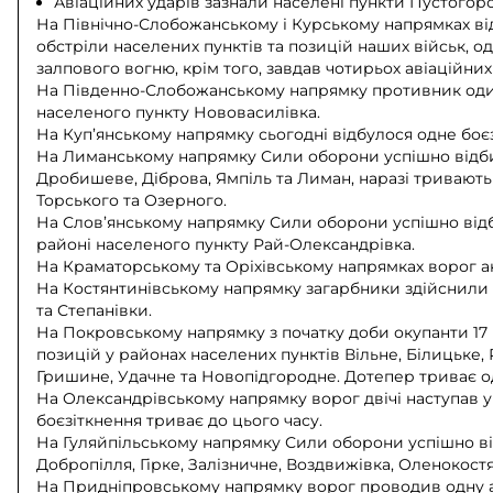
Авіаційних ударів зазнали населені пункти Пустогоро
На Північно-Слобожанському і Курському напрямках від
обстріли населених пунктів та позицій наших військ, од
залпового вогню, крім того, завдав чотирьох авіаційни
На Південно-Слобожанському напрямку противник один 
населеного пункту Нововасилівка.
На Куп’янському напрямку сьогодні відбулося одне боє
На Лиманському напрямку Сили оборони успішно відбил
Дробишеве, Діброва, Ямпіль та Лиман, наразі тривают
Торського та Озерного.
На Слов’янському напрямку Сили оборони успішно від
районі населеного пункту Рай-Олександрівка.
На Краматорському та Оріхівському напрямках ворог а
На Костянтинівському напрямку загарбники здійснили ш
та Степанівки.
На Покровському напрямку з початку доби окупанти 17 
позицій у районах населених пунктів Вільне, Білицьке
Гришине, Удачне та Новопідгородне. Дотепер триває о
На Олександрівському напрямку ворог двічі наступав у
боєзіткнення триває до цього часу.
На Гуляйпільському напрямку Сили оборони успішно ві
Добропілля, Гірке, Залізничне, Воздвижівка, Оленокостя
На Придніпровському напрямку ворог проводив одну ат