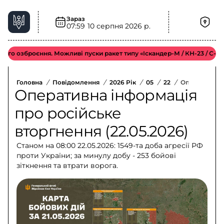
Зараз
07:59
10 серпня 2026 р.
озброєння. Можливі пуски ракет типу «Іскандер-М / КН-23 / С-300».
Головна
/
Повідомлення
/
2026 Рік
/
05
/
22
/
Оперативна І
Оперативна інформація
про російське
вторгнення (22.05.2026)
Станом на 08:00 22.05.2026: 1549-та доба агресії РФ
проти України; за минулу добу - 253 бойові
зіткнення та втрати ворога.