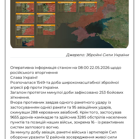
Джерело:
Збройні Сили України
Оперативна інформація станом на 08:00 22.05.2026 щодо
російського вторгнення
Слава Україні!
Розпочалася 1549-та доба широкомасштабної збройної
агресії рф проти України.
Загалом протягом минулої доби зафіксовано 253 бойових
зіткнення.
Вчора противник завдав одного ракетного удару із
застосуванням однієї ракети та 95 авіаційних ударів,
скинувши 288 керованих авіабомб. Крім того, застосував
9655 дронів-камікадзе та здійснив 3285 обстрілів населених
пунктів та позицій наших військ, зокрема 16 - із реактивних
систем залпового вогню.
За минулу добу авіація, ракетні війська і артилерія Сил
оборони уразили 12 районів зосередження живої сили