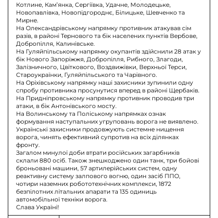
Котлине, Кам’янка, Сергіївка, Удачне, Молодецьке,
Новопавлівка, Новопідгороднє, Білицьке, Шевченко та
Мирне.
На Олександрівському напрямку противник атакував сім
разів, в районі Тернового та бік населених пунктів Вербове,
Добропілля, Калинівське.
На Гуляйпільському напрямку окупантів здійснили 28 атак у
бік Нового Запоріжжя, Добропілля, Рибного, Злагоди,
Залізничного, Цвіткового, Воздвижівки, Верхньої Терси,
Староукраїнки, Гуляйпільського та Чарівного.
На Оріхівському напрямку наші захисники зупинили одну
спробу противника просунутися вперед в районі Щербаків.
На Придніпровському напрямку противник проводив три
атаки, в бік Антонівського мосту.
На Волинському та Поліському напрямках ознак
формування наступальних угруповань ворога не виявлено.
Українські захисники продовжують системне нищення
ворога, чинять ефективний супротив на всіх ділянках
фронту.
Загалом минулої доби втрати російських загарбників
склали 880 осіб. Також знешкоджено один танк, три бойові
броньовані машини, 57 артилерійських систем, одну
реактивну систему залпового вогню, один засіб ППО,
чотири наземних робототехнічних комплекси, 1872
безпілотних літальних апарати та 135 одиниць
автомобільної техніки ворога.
Слава Україні!