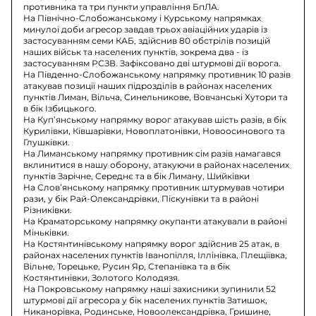
противника та три пункти управління БпЛА.
На Північно-Слобожанському і Курському напрямках
минулої доби агресор завдав трьох авіаційних ударів із
застосуванням семи КАБ, здійснив 80 обстрілів позицій
наших військ та населених пунктів, зокрема два - із
застосуванням РСЗВ. Зафіксовано дві штурмові дії ворога.
На Південно-Слобожанському напрямку противник 10 разів
атакував позиції наших підрозділів в районах населених
пунктів Лиман, Вільча, Синельникове, Вовчанські Хутори та
в бік Ізбицького.
На Куп’янському напрямку ворог атакував шість разів, в бік
Курилівки, Ківшарівки, Новоплатонівки, Новоосинового та
Глушківки.
На Лиманському напрямку противник сім разів намагався
вклинитися в нашу оборону, атакуючи в районах населених
пунктів Зарічне, Середнє та в бік Лиману, Шийківки
На Слов’янському напрямку противник штурмував чотири
рази, у бік Рай-Олександрівки, Піскунівки та в районі
Різниківки.
На Краматорському напрямку окупанти атакували в районі
Міньківки.
На Костянтинівському напрямку ворог здійснив 25 атак, в
районах населених пунктів Іванопілля, Іллінівка, Плещіївка,
Вільне, Торецьке, Русин Яр, Степанівка та в бік
Костянтинівки, Золотого Колодязя.
На Покровському напрямку наші захисники зупинили 52
штурмові дії агресора у бік населених пунктів Затишок,
Никанорівка, Родинське, Новоолександрівка, Гришине,