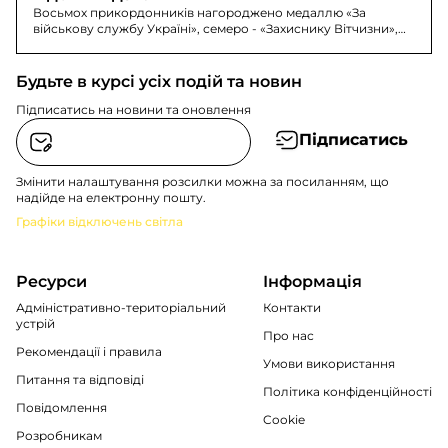
Восьмох прикордонників нагороджено медаллю «За
військову службу Україні», семеро - «Захиснику Вітчизни»,
п’ятьох - відзнакою «Вогнепальна зброя».
Будьте в курсі усіх подій та новин
Підписатись на новини та оновлення
Підписатись
Змінити налаштування розсилки можна за посиланням, що
надійде на електронну пошту.
Графіки відключень світла
Ресурси
Інформація
Адміністративно-територіальний
Контакти
устрій
Про нас
Рекомендації i правила
Умови використання
Питання та відповіді
Політика конфіденційності
Повідомлення
Cookie
Розробникам