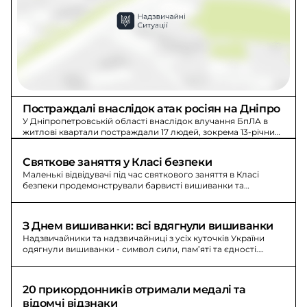
Постраждалі внаслідок атак росіян на Дніпро
У Дніпропетровській області внаслідок влучання БпЛА в
житлові квартали постраждали 17 людей, зокрема 13-річний
хлопчик. Також повідомляють про пошкодження будинків і
пожежі.
Святкове заняття у Класі безпеки
Маленькі відвідувачі під час святкового заняття в Класі
безпеки продемонстрували барвисті вишиванки та
отримали знання для порятунку життя.
З Днем вишиванки: всі вдягнули вишиванки
Надзвичайники та надзвичайниці з усіх куточків України
одягнули вишиванки - символ сили, пам’яті та єдності.
Подивіться на людей сьогодні.
20 прикордонників отримали медалі та 
відомчі відзнаки