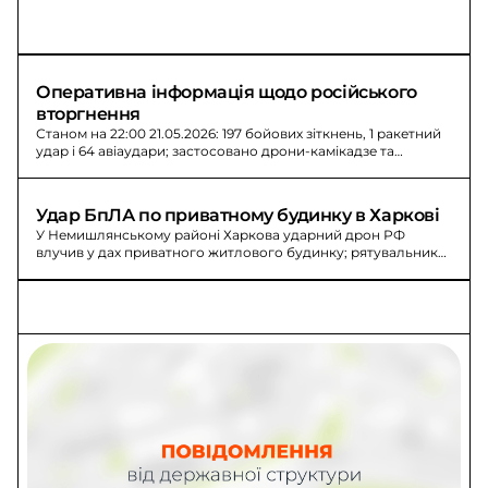
Оперативна інформація щодо російського 
вторгнення
Станом на 22:00 21.05.2026: 197 бойових зіткнень, 1 ракетний
удар і 64 авіаудари; застосовано дрони-камікадзе та
обстріли.
Удар БпЛА по приватному будинку в Харкові
У Немишлянському районі Харкова ударний дрон РФ
влучив у дах приватного житлового будинку; рятувальники
обстежили пошкоджені конструкції.