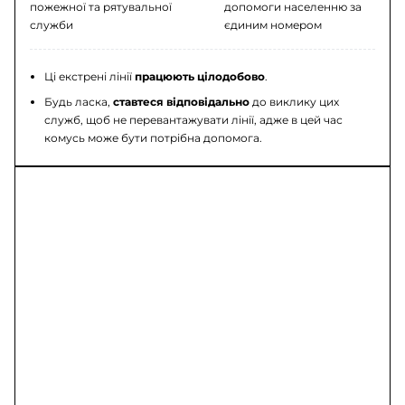
пожежної та рятувальної
допомоги населенню за
служби
єдиним номером
Ці екстрені лінії
працюють цілодобово
.
Будь ласка,
ставтеся відповідально
до виклику цих
служб, щоб не перевантажувати лінії, адже в цей час
комусь може бути потрібна допомога.