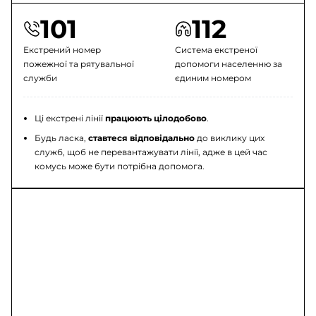
101
112
Екстрений номер
Система екстреної
пожежної та рятувальної
допомоги населенню за
служби
єдиним номером
Ці екстрені лінії
працюють цілодобово
.
Будь ласка,
ставтеся відповідально
до виклику цих
служб, щоб не перевантажувати лінії, адже в цей час
комусь може бути потрібна допомога.