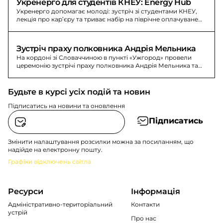
Укренерго для студентів КНЕУ: Energy Hub
Укренерго допомагає молоді: зустріч зі студентами КНЕУ,
лекція про кар’єру та триває набір на піврічне оплачуване
стажування Energy Hub.
Зустріч праху полковника Андрія Мельника
На кордоні зі Словаччиною в пункті «Ужгород» провели
церемонію зустрічі праху полковника Андрія Мельника та
Софії Федак-Мельник.
Будьте в курсі усіх подій та новин
Підписатись на новини та оновлення
Підписатись
Змінити налаштування розсилки можна за посиланням, що
надійде на електронну пошту.
Графіки відключень світла
Ресурси
Інформація
Адміністративно-територіальний
Контакти
устрій
Про нас