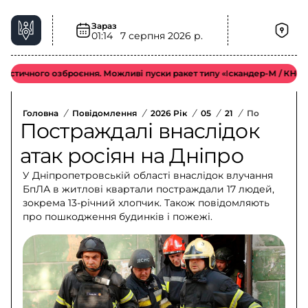
Зараз
01:14
7 серпня 2026 р.
тичного озброєння. Можливі пуски ракет типу «Іскандер-М / КН-23 / С
Головна
/
Повідомлення
/
2026 Рік
/
05
/
21
/
Постраждалі 
Постраждалі внаслідок
атак росіян на Дніпро
У Дніпропетровській області внаслідок влучання
БпЛА в житлові квартали постраждали 17 людей,
зокрема 13-річний хлопчик. Також повідомляють
про пошкодження будинків і пожежі.