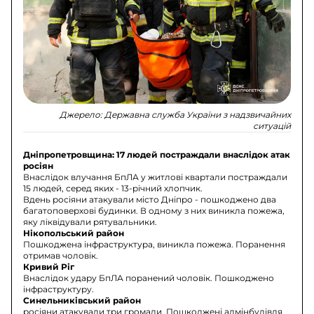
Джерело:
Державна служба України з надзвичайних
ситуацій
Дніпропетровщина: 17 людей постраждали внаслідок атак
росіян
Внаслідок влучання БпЛА у житлові квартали постраждали
15 людей, серед яких - 13-річний хлопчик.
Вдень росіяни атакували місто Дніпро - пошкоджено два
багатоповерхові будинки. В одному з них виникла пожежа,
яку ліквідували рятувальники.
Нікопольський район
Пошкоджена інфраструктура, виникла пожежа. Поранення
отримав чоловік.
Кривий Ріг
Внаслідок удару БпЛА поранений чоловік. Пошкоджено
інфраструктуру.
Синельниківський район
росіяни атакували три громади. Пошкоджені адмінбудівля