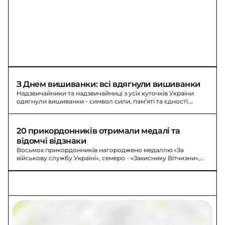
З Днем вишиванки: всі вдягнули вишиванки
Надзвичайники та надзвичайниці з усіх куточків України
одягнули вишиванки - символ сили, пам’яті та єдності.
Подивіться на людей сьогодні.
20 прикордонників отримали медалі та 
відомчі відзнаки
Восьмох прикордонників нагороджено медаллю «За
військову службу Україні», семеро - «Захиснику Вітчизни»,
п’ятьох - відзнакою «Вогнепальна зброя».