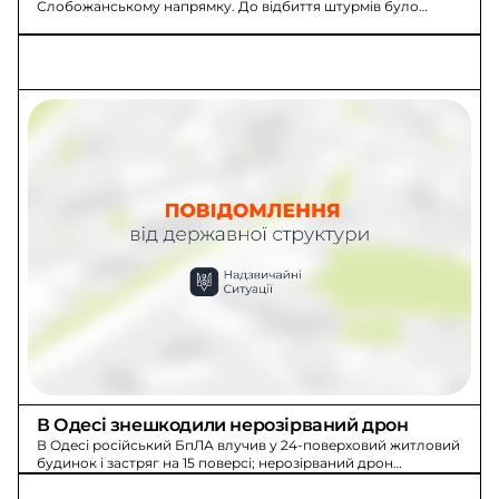
Слобожанському напрямку. До відбиття штурмів було
задіяно підрозділи прикордонної бригади «Гарт».
В Одесі знешкодили нерозірваний дрон
В Одесі російський БпЛА влучив у 24-поверховий житловий
будинок і застряг на 15 поверсі; нерозірваний дрон
знешкодили.