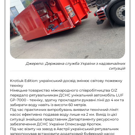
Джерело:
Державна служба України з надзвичайних
ситуацій
Krotiuk Edition: український досвід змінює світову пожежну
техніку
Німецьке товариство міжнародного співробітництва GIZ
передало рятувальникам ДСНС унікальний автомобіль LUF
GP-7000 - техніку, здатну прокладати рукавні лінії до 4 км та
забирати воду навіть із висоти 60 метрів.
Під час практичних випробувань виявили технічний ліміт:
насос ефективно подавав воду лише на 2 км. Вихід із цієї
ситуації знайшов представник Департаменту ресурсного
забезпечення ДСНС України Олександр Кротюк.
Під час візиту на завод в Австрії український рятувальник
запропонував встановити додатковий буферний насос