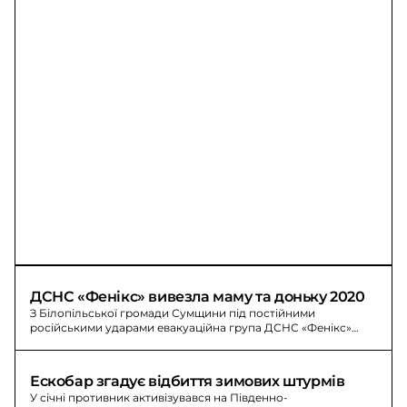
ДСНС «Фенікс» вивезла маму та доньку 2020
З Білопільської громади Сумщини під постійними
російськими ударами евакуаційна група ДСНС «Фенікс»
вивезла маму й доньку 2020 року народження броньованим
авто.
Ескобар згадує відбиття зимових штурмів
У січні противник активізувався на Південно-