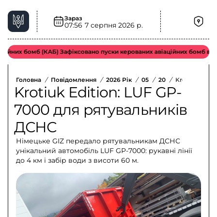
Зараз
07:56
7 серпня 2026 р.
них бомб (КАБ) Зафіксовано пуски керованих авіаційних бомб ворож
Головна
/
Повідомлення
/
2026 Рік
/
05
/
20
/
Krotiuk Edit
Krotiuk Edition: LUF GP-
7000 для рятувальників
ДСНС
Німецьке GIZ передало рятувальникам ДСНС
унікальний автомобіль LUF GP-7000: рукавні лінії
до 4 км і забір води з висоти 60 м.