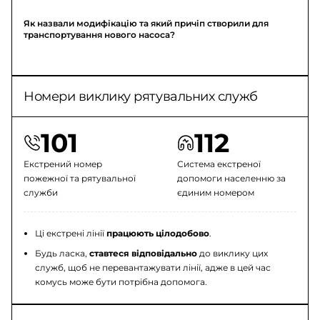
Як назвали модифікацію та який причіп створили для
транспортування нового насоса?
Номери виклику рятувальних служб
101
112
Екстрений номер
Система екстреної
пожежної та рятувальної
допомоги населенню за
служби
єдиним номером
Ці екстрені лінії
працюють цілодобово
.
Будь ласка,
ставтеся відповідально
до виклику цих
служб, щоб не перевантажувати лінії, адже в цей час
комусь може бути потрібна допомога.