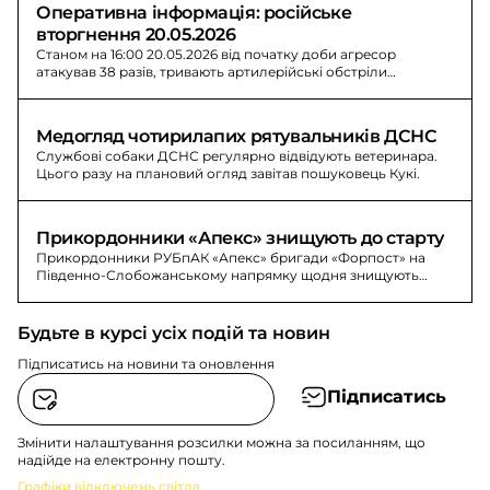
Оперативна інформація: російське 
вторгнення 20.05.2026
Станом на 16:00 20.05.2026 від початку доби агресор
атакував 38 разів, тривають артилерійські обстріли
прикордонних районів, зафіксовані авіаудари.
Медогляд чотирилапих рятувальників ДСНС
Службові собаки ДСНС регулярно відвідують ветеринара.
Цього разу на плановий огляд завітав пошуковець Кукі.
Прикордонники «Апекс» знищують до старту
Прикордонники РУБпАК «Апекс» бригади «Форпост» на
Південно-Слобожанському напрямку щодня знищують
техніку, укриття та живу силу противника.
Будьте в курсі усіх подій та новин
Підписатись на новини та оновлення
Підписатись
Змінити налаштування розсилки можна за посиланням, що
надійде на електронну пошту.
Графіки відключень світла