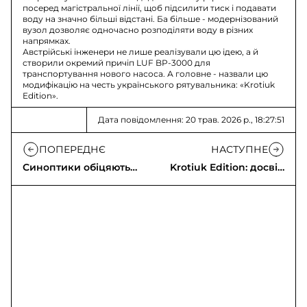
посеред магістральної лінії, щоб підсилити тиск і подавати
воду на значно більші відстані. Ба більше - модернізований
вузол дозволяє одночасно розподіляти воду в різних
напрямках.
Австрійські інженери не лише реалізували цю ідею, а й
створили окремий причіп LUF BP-3000 для
транспортування нового насоса. А головне - назвали цю
модифікацію на честь українського рятувальника: «Krotiuk
Edition».
Дата повідомлення: 20 трав. 2026 р., 18:27:51
ПОПЕРЕДНЄ
НАСТУПНЕ
Синоптики обіцяють
Krotiuk Edition: досвід
спеку: відео ОРІОН
України для пожежної
техніки