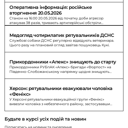
Оперативна інформація: російське 
вторгнення 20.05.2026
Станом на 16:00 20.05.2026 від початку доби агресор
атакував 38 разів, тривають артилерійські обстріли
прикордонних районів, зафіксовані авіаудари.
Медогляд чотирилапих рятувальників ДСНС
Службові собаки ДСНС регулярно відвідують ветеринара.
Цього разу на плановий огляд завітав пошуковець Кукі.
Прикордонники «Апекс» знищують до старту
Прикордонники РУБпАК «Апекс» бригади «Форпост» на
Південно-Слобожанському напрямку щодня знищують
техніку, укриття та живу силу противника.
Херсон: рятувальники евакуювали чоловіка 
«Фенікс»
У Херсоні рятувальники евакуаційної групи «Фенікс»
вивезли чоловіка з небезпечного району, застосувавши
броньований автомобіль для безпечного доправлення.
Будьте в курсі усіх подій та новин
Підписатись на новини та оновлення