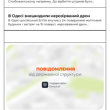
Слобожанському напрямку. До відбиття штурмів було
задіяно підрозділи прикордонної бригади «Гарт».
В Одесі знешкодили нерозірваний дрон
В Одесі російський БпЛА влучив у 24-поверховий житловий
будинок і застряг на 15 поверсі; нерозірваний дрон
знешкодили.