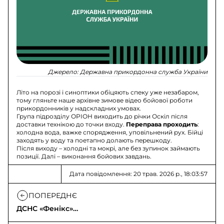
Джерело:
Державна прикордонна служба України
Літо на порозі і синоптики обіцяють спеку уже незабаром,
тому гляньте наше архівне зимове відео бойової роботи
прикордонників у надскладних умовах.
Група підрозділу ОРІОН виходить до річки Оскіл після
доставки технікою до точки входу.
Переправа проходить
:
холодна вода, важке спорядження, уповільнений рух. Бійці
заходять у воду та поетапно долають перешкоду.
Після виходу – холодні та мокрі, але без зупинок займають
позиції. Далі – виконання бойових завдань.
Дата повідомлення: 20 трав. 2026 р., 18:03:57
ПОПЕРЕДНЄ
ДСНС «Фенікс»
вивезла маму та