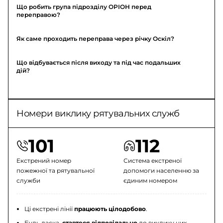
Що робить група підрозділу ОРІОН перед
переправою?
Як саме проходить переправа через річку Оскіл?
Що відбувається після виходу та під час подальших
дій?
Номери виклику рятувальних служб
101
112
Екстрений номер
Система екстреної
пожежної та рятувальної
допомоги населенню за
служби
єдиним номером
Ці екстрені лінії
працюють цілодобово
.
Будь ласка,
ставтеся відповідально
до виклику цих