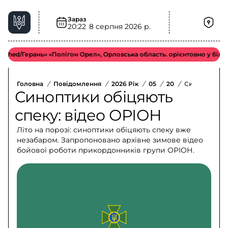
Зараз
20:22
8 серпня 2026 р.
/Герань» «Полігон Орел», Орловська область. орієнтовно у більш від
Головна
/
Повідомлення
/
2026 Рік
/
05
/
20
/
Синоптики О
Синоптики обіцяють
спеку: відео ОРІОН
Літо на порозі: синоптики обіцяють спеку вже
незабаром. Запропоновано архівне зимове відео
бойової роботи прикордонників групи ОРІОН.