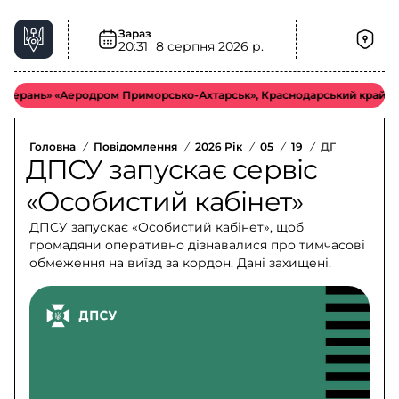
Зараз
20:31
8 серпня 2026 р.
нь» «Аеродром Приморсько-Ахтарськ», Краснодарський край. орієнтов
Головна
/
Повідомлення
/
2026 Рік
/
05
/
19
/
ДПСУ Запуска
ДПСУ запускає сервіс
«Особистий кабінет»
ДПСУ запускає «Особистий кабінет», щоб
громадяни оперативно дізнавалися про тимчасові
обмеження на виїзд за кордон. Дані захищені.