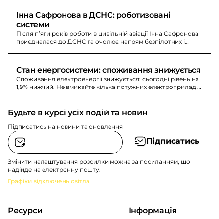
Інна Сафронова в ДСНС: роботизовані 
системи
Після п’яти років роботи в цивільній авіації Інна Сафронова
приєдналася до ДСНС та очолює напрям безпілотних і
роботизованих систем у Дніпропетровській області.
Стан енергосистеми: споживання знижується
Споживання електроенергії знижується: сьогодні рівень на
1,9% нижчий. Не вмикайте кілька потужних електроприладів
18:00–22:00.
Будьте в курсі усіх подій та новин
Підписатись на новини та оновлення
Підписатись
Змінити налаштування розсилки можна за посиланням, що
надійде на електронну пошту.
Графіки відключень світла
Ресурси
Інформація