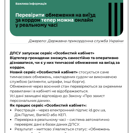
Джерело:
Державна прикордонна служба України
ДПСУ запускає сервіс «Особистий кабінет»
Відтепер громадяни зможуть самостійно та оперативно
дізнаватися, чи є у них тимчасові обмеження на виїзд за
кордон.
Новий сервіс «Особистий кабінет»
стосується саме
тимчасових обмежень, накладених судом чи виконавчою
службою (аліменти, штрафи, інші борги).
Обмеження через воєнний стан перевіряються за окремими
правилами і в кабінеті не відображаються.
Усі дані захищені відповідно до Закону «Про захист
персональних даних».
Як працює сервіс «Особистий кабінет»:
Реєстрація – через електронний підпис id.gov.ua,
Дія.Підпис, BankID або КЕП.
Перевірка в реальному часі – система автоматично
перевіряє дані в базах даних ДПСУ.
Результат – миттєво з’являється статус: «Обмежень