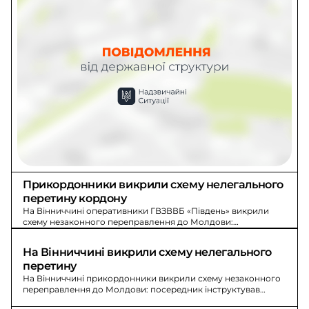
Прикордонники викрили схему нелегального 
перетину кордону
На Вінниччині оперативники ГВЗВВБ «Південь» викрили
схему незаконного переправлення до Молдови:
посередник отримав $600, послуга - $4500, авто зупинили,
водієві загрожує до 9 років.
На Вінниччині викрили схему нелегального 
перетину
На Вінниччині прикордонники викрили схему незаконного
переправлення до Молдови: посередник інструктував
порушника та довіз до зони за $600.