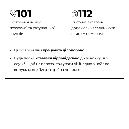
101
112
Екстрений номер
Система екстреної
пожежної та рятувальної
допомоги населенню за
служби
єдиним номером
Ці екстрені лінії
працюють цілодобово
.
Будь ласка,
ставтеся відповідально
до виклику цих
служб, щоб не перевантажувати лінії, адже в цей час
комусь може бути потрібна допомога.