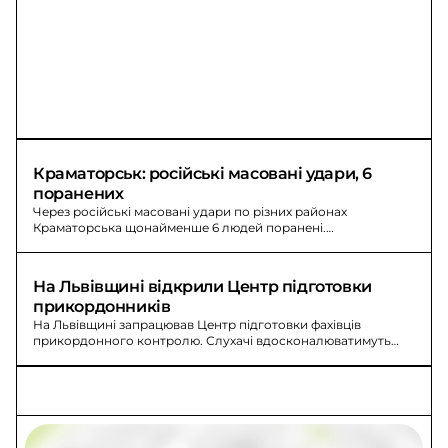
Краматорськ: російські масовані удари, 6 
поранених
Через російські масовані удари по різних районах
Краматорська щонайменше 6 людей поранені.
Рятувальники надали допомогу та визволили 2 людей.
На Львівщині відкрили Центр підготовки 
прикордонників
На Львівщині запрацював Центр підготовки фахівців
прикордонного контролю. Слухачі вдосконалюватимуть
навички перевірки документів та роботи в пунктах
пропуску.