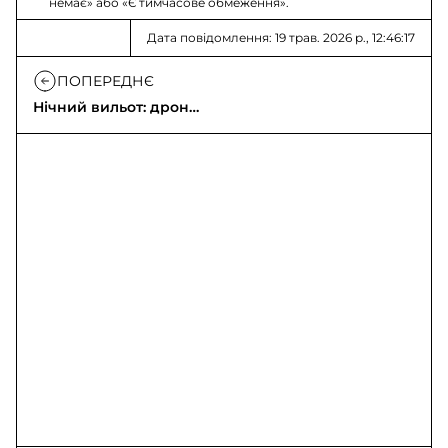
немає» або «Є тимчасове обмеження».
Дата повідомлення: 19 трав. 2026 р., 12:46:17
ПОПЕРЕДНЄ
Нічний вильот: дрони
Vampire знищили 6
укриттів