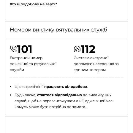
Хто цілодобово на варті?
Номери виклику рятувальних служб
101
112
Екстрений номер
Система екстреної
пожежної та рятувальної
допомоги населенню за
служби
єдиним номером
Ці екстрені лінії
працюють цілодобово
.
Будь ласка,
ставтеся відповідально
до виклику цих
служб, щоб не перевантажувати лінії, адже в цей час
комусь може бути потрібна допомога.