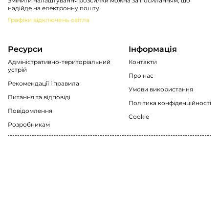
Змінити налаштування розсилки можна за посиланням, що
надійде на електронну пошту.
Графіки відключень світла
Ресурси
Інформація
Адміністративно-територіальний
Контакти
устрій
Про нас
Рекомендації i правила
Умови використання
Питання та відповіді
Політика конфіденційності
Повідомлення
Cookie
Розробникам