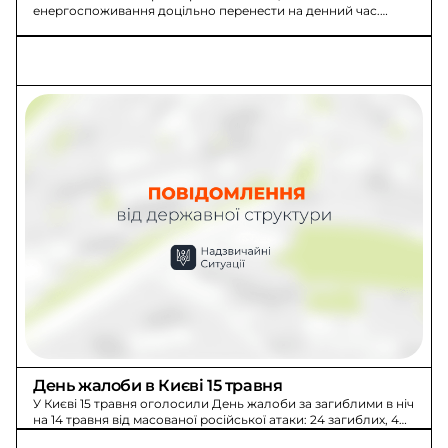
енергоспоживання доцільно перенести на денний час.
Потужні прилади обмежте з 18:00 до 22:00.
День жалоби в Києві 15 травня
У Києві 15 травня оголосили День жалоби за загиблими в ніч
на 14 травня від масованої російської атаки: 24 загиблих, 48
постраждалих.