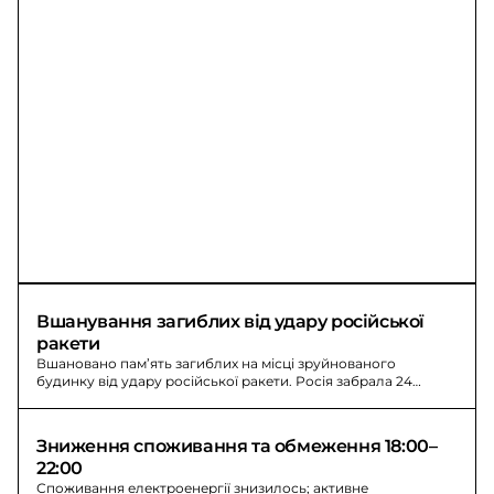
Вшанування загиблих від удару російської 
ракети
Вшановано пам’ять загиблих на місці зруйнованого
будинку від удару російської ракети. Росія забрала 24
життя, серед них троє дітей.
Зниження споживання та обмеження 18:00–
22:00
Споживання електроенергії знизилось; активне