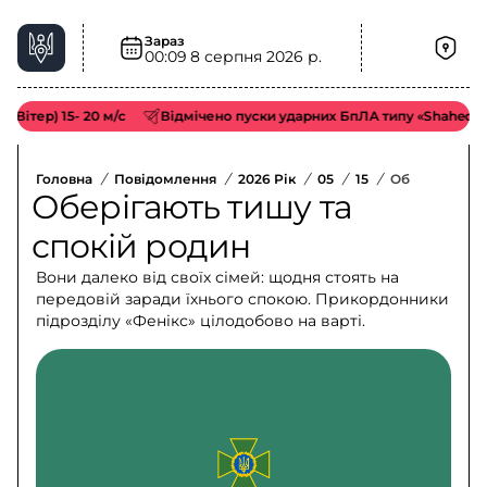
Зараз
00:09
8 серпня 2026 р.
р) 15- 20 м/с
Відмічено пуски ударних БпЛА типу «Shahed/Геран
Головна
/
Повідомлення
/
2026 Рік
/
05
/
15
/
Оберігають Т
Оберігають тишу та
спокій родин
Вони далеко від своїх сімей: щодня стоять на
передовій заради їхнього спокою. Прикордонники
підрозділу «Фенікс» цілодобово на варті.