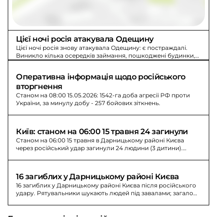
Цієї ночі росія атакувала Одещину
Цієї ночі росія знову атакувала Одещину: є постраждалі.
Виникло кілька осередків займання, пошкоджені будинки,
також зайнялася критична інфраструктура.
Оперативна інформація щодо російського 
вторгнення
Станом на 08:00 15.05.2026: 1542-га доба агресії РФ проти
України, за минулу добу - 257 бойових зіткнень.
Київ: станом на 06:00 15 травня 24 загинули
Станом на 06:00 15 травня в Дарницькому районі Києва
через російський удар загинули 24 людини (3 дитини).
Психологічну допомогу отримали 398.
16 загиблих у Дарницькому районі Києва
16 загиблих у Дарницькому районі Києва після російського
удару. Рятувальники шукають людей під завалами; загалом
постраждали 47, з них 2 дітей. Дані оновлюються.