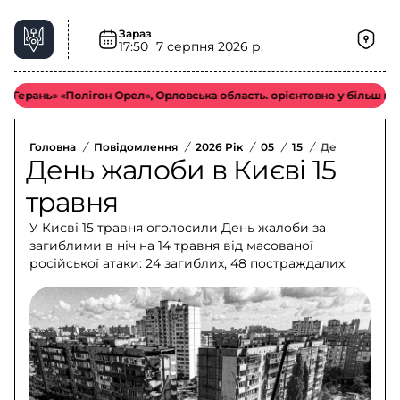
Зараз
17:50
7 серпня 2026 р.
нь» «Полігон Орел», Орловська область. орієнтовно у більш віддале
Головна
/
Повідомлення
/
2026 Рік
/
05
/
15
/
День Жалоби 
День жалоби в Києві 15
травня
У Києві 15 травня оголосили День жалоби за
загиблими в ніч на 14 травня від масованої
російської атаки: 24 загиблих, 48 постраждалих.