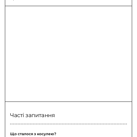
споживання,
знеструмлення через
негоду
Часті запитання
Що сталося з косулею?