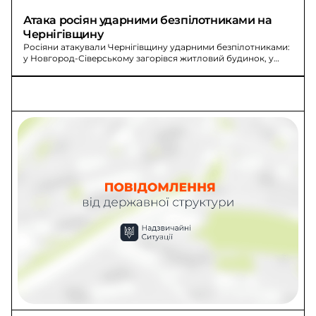
Атака росіян ударними безпілотниками на 
Чернігівщину
Росіяни атакували Чернігівщину ударними безпілотниками:
у Новгород-Сіверському загорівся житловий будинок, у
Корюківському - влучання по домоволодіннях. Пожежі
ліквідували.