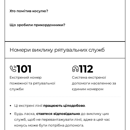
Хто помітив косулю?
Що зробили прикордонники?
Номери виклику рятувальних служб
101
112
Екстрений номер
Система екстреної
пожежної та рятувальної
допомоги населенню за
служби
єдиним номером
Ці екстрені лінії
працюють цілодобово
.
Будь ласка,
ставтеся відповідально
до виклику цих
служб, щоб не перевантажувати лінії, адже в цей час
комусь може бути потрібна допомога.