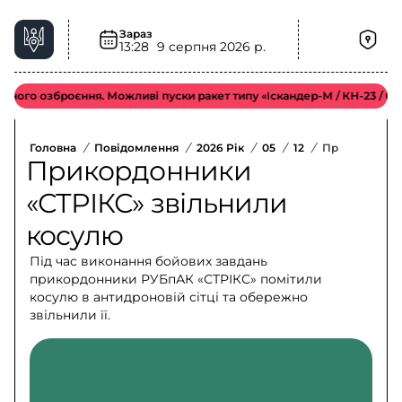
Зараз
13:28
9 серпня 2026 р.
го озброєння. Можливі пуски ракет типу «Іскандер-М / КН-23 / С-300»
Головна
/
Повідомлення
/
2026 Рік
/
05
/
12
/
Прикордонник
Прикордонники
«СТРІКС» звільнили
косулю
Під час виконання бойових завдань
прикордонники РУБпАК «СТРІКС» помітили
косулю в антидроновій сітці та обережно
звільнили її.