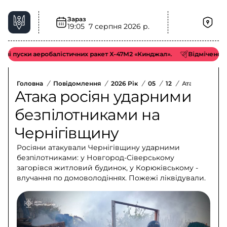
Зараз
19:05
7 серпня 2026 р.
уски аеробалістичних ракет Х-47М2 «Кинджал».
Відмічено пуски 
Головна
/
Повідомлення
/
2026 Рік
/
05
/
12
/
Атака Росіян
Атака росіян ударними
безпілотниками на
Чернігівщину
Росіяни атакували Чернігівщину ударними
безпілотниками: у Новгород-Сіверському
загорівся житловий будинок, у Корюківському -
влучання по домоволодіннях. Пожежі ліквідували.