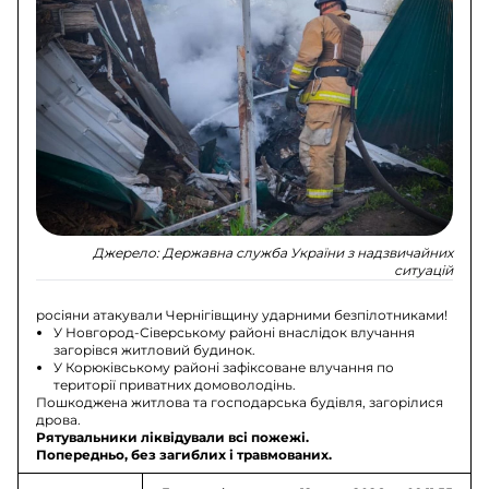
Джерело:
Державна служба України з надзвичайних
ситуацій
росіяни атакували Чернігівщину ударними безпілотниками!
У Новгород-Сіверському районі внаслідок влучання
загорівся житловий будинок.
У Корюківському районі зафіксоване влучання по
території приватних домоволодінь.
Пошкоджена житлова та господарська будівля, загорілися
дрова.
Рятувальники ліквідували всі пожежі.
Попередньо, без загиблих і травмованих.