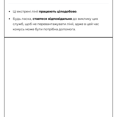
Ці екстрені лінії
працюють цілодобово
.
Будь ласка,
ставтеся відповідально
до виклику цих
служб, щоб не перевантажувати лінії, адже в цей час
комусь може бути потрібна допомога.