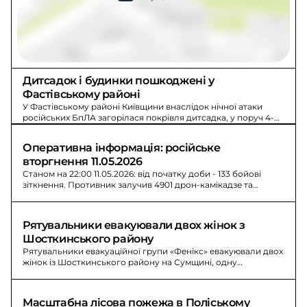
Дитсадок і будинки пошкоджені у 
Фастівському районі
У Фастівському районі Київщини внаслідок нічної атаки
російських БпЛА загорілася покрівля дитсадка, у поруч 4-
поверховому будинку вибиті вікна; загиблих і постраждалих
немає.
Оперативна інформація: російське 
вторгнення 11.05.2026
Станом на 22:00 11.05.2026: від початку доби - 133 бойові
зіткнення. Противник залучив 4901 дрон-камікадзе та
здійснив 1926 обстрілів.
Рятувальники евакуювали двох жінок з 
Шосткинського району
Рятувальники евакуаційної групи «Фенікс» евакуювали двох
жінок із Шосткинського району на Сумщині, одну
маломобільну доправили броньованим авто.
Масштабна лісова пожежа в Поліському 