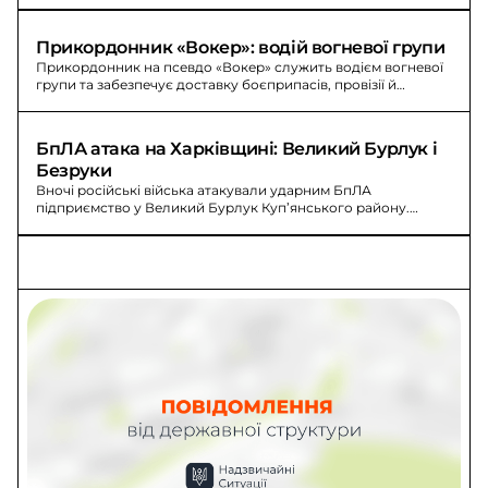
Прикордонник «Вокер»: водій вогневої групи
Прикордонник на псевдо «Вокер» служить водієм вогневої
групи та забезпечує доставку боєприпасів, провізії й
особового складу на позиції.
БпЛА атака на Харківщині: Великий Бурлук і 
Безруки
Вночі російські війська атакували ударним БпЛА
підприємство у Великий Бурлук Куп’янського району.
Загорілись автобус і вантажний автомобіль; у Безруках
зайнялась господарча споруда.