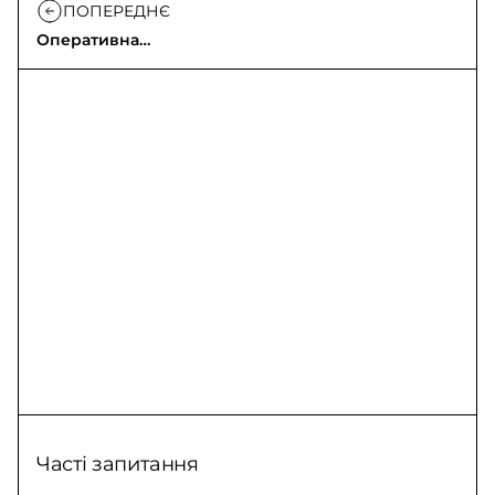
ПОПЕРЕДНЄ
Оперативна
інформація про
російське вторгнення
Часті запитання