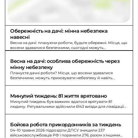
Обережність на дачі: мінна небезпека 
навесні
Весна на дачі: плануючи роботи, будьте обережні. Місця, що
восени здавалися безпечними, сьогодні можуть
приховувати мінну небезпеку.
Весна на дачі: особлива обережність через 
мінну небезпеку
Плануєте дачні роботи? Місця, що восени здавалися
безпечними, можуть приховувати небезпеку й навіть
смертельну загрозу. Заходьте обережно та оглядайте
ділянку.
Минулий тиждень: 81 життя врятовано
Минулий тиждень був важким: вдалося врятувати 81
людину. Рятувальники здійснили 6143 виїзди для ліквідації
НС і гасіння пожеж.
Бойова робота прикордонників за тиждень
04–10 травня 2026 підрозділи ДПСУ знищили 237
військовослужбовців РФ і поранили 276; разом з іншими