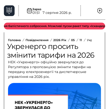
Зараз
01:51
7 серпня 2026 р.
я балістичного озброєння. Можливі пуски ракет типу «Іскандер-М / КН
Головна
/
Повідомлення
/
2026 Рік
/
05
/
11
/
Укренерго Пр
Укренерго просить
змінити тарифи на 2026
НЕК «Укренерго» офіційно звернулася до
Регулятора з пропозицією змінити тарифи на
передачу електроенергії та диспетчерське
управління на 2026 рік.