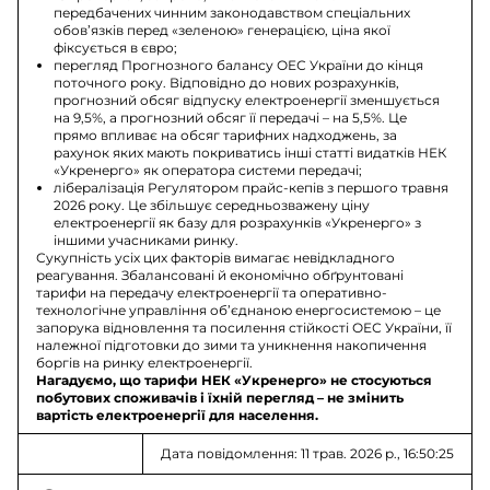
передбачених чинним законодавством спеціальних
обов’язків перед «зеленою» генерацією, ціна якої
фіксується в євро;
перегляд Прогнозного балансу ОЕС України до кінця
поточного року. Відповідно до нових розрахунків,
прогнозний обсяг відпуску електроенергії зменшується
на 9,5%, а прогнозний обсяг її передачі – на 5,5%. Це
прямо впливає на обсяг тарифних надходжень, за
рахунок яких мають покриватись інші статті видатків НЕК
«Укренерго» як оператора системи передачі;
лібералізація Регулятором прайс-кепів з першого травня
2026 року. Це збільшує середньозважену ціну
електроенергії як базу для розрахунків «Укренерго» з
іншими учасниками ринку.
Сукупність усіх цих факторів вимагає невідкладного
реагування. Збалансовані й економічно обґрунтовані
тарифи на передачу електроенергії та оперативно-
технологічне управління об’єднаною енергосистемою – це
запорука відновлення та посилення стійкості ОЕС України, її
належної підготовки до зими та уникнення накопичення
боргів на ринку електроенергії.
Нагадуємо, що тарифи НЕК «Укренерго» не стосуються
побутових споживачів і їхній перегляд – не змінить
вартість електроенергії для населення.
Дата повідомлення: 11 трав. 2026 р., 16:50:25