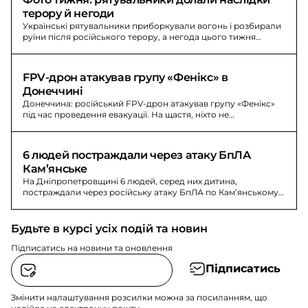
терору й негоди
Українські рятувальники приборкували вогонь і розбирали
руїни після російського терору, а негода цього тижня
забрала життя трьох людей.
FPV-дрон атакував групу «Фенікс» в 
Донеччині
Донеччина: російський FPV-дрон атакував групу «Фенікс»
під час проведення евакуації. На щастя, ніхто не
постраждав, автомобіль пошкоджений.
6 людей постраждали через атаку БпЛА 
Кам’янське
На Дніпропетровщині 6 людей, серед них дитина,
постраждали через російську атаку БпЛА по Кам’янському
району; автобус із ~40 дітьми - без травм.
Будьте в курсі усіх подій та новин
Підписатись на новини та оновлення
Підписатись
Змінити налаштування розсилки можна за посиланням, що