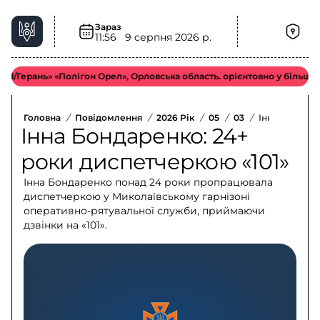
Зараз
11:56
9 серпня 2026 р.
ань» «Полігон Орел», Орловська область. орієнтовно у більш віддал
Головна
/
Повідомлення
/
2026 Рік
/
05
/
03
/
Інна Бондаре
Інна Бондаренко: 24+
роки диспетчеркою «101»
Інна Бондаренко понад 24 роки пропрацювала
диспетчеркою у Миколаївському гарнізоні
оперативно-рятувальної служби, приймаючи
дзвінки на «101».