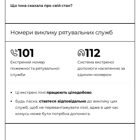
Що Інна сказала про свій стан?
Номери виклику рятувальних служб
101
112
Екстрений номер
Система екстреної
пожежної та рятувальної
допомоги населенню за
служби
єдиним номером
Ці екстрені лінії
працюють цілодобово
.
Будь ласка,
ставтеся відповідально
до виклику цих
служб, щоб не перевантажувати лінії, адже в цей час
комусь може бути потрібна допомога.