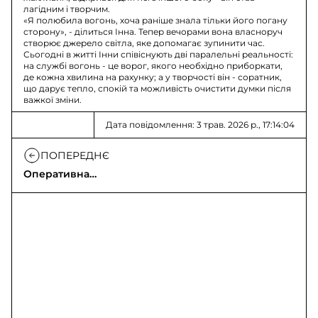
лагідним і творчим.
«Я полюбила вогонь, хоча раніше знала тільки його погану
сторону», - ділиться Інна. Тепер вечорами вона власноруч
створює джерело світла, яке допомагає зупинити час.
Сьогодні в житті Інни співіснують дві паралельні реальності:
на службі вогонь - це ворог, якого необхідно приборкати,
де кожна хвилина на рахунку; а у творчості він - соратник,
що дарує тепло, спокій та можливість очистити думки після
важкої зміни.
Дата повідомлення: 3 трав. 2026 р., 17:14:04
ПОПЕРЕДНЄ
Оперативна
інформація: російське
вторгнення 03.05.2026