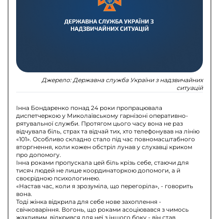
Джерело:
Державна служба України з надзвичайних
ситуацій
Інна Бондаренко понад 24 роки пропрацювала
диспетчеркою у Миколаївському гарнізоні оперативно-
рятувальної служби. Протягом цього часу вона не раз
відчувала біль, страх та відчай тих, хто телефонував на лінію
«101». Особливо складно стало під час повномасштабного
вторгнення, коли кожен обстріл лунав у слухавці криком
про допомогу.
Інна роками пропускала цей біль крізь себе, стаючи для
тисяч людей не лише координаторкою допомоги, а й
своєрідною психологинею.
«Настав час, коли я зрозуміла, що перегоріла», - говорить
вона.
Тоді жінка відкрила для себе нове захоплення -
свічковаріння. Вогонь, що роками асоціювався з чимось
жахливим, відкрився для неї з іншого боку - він став