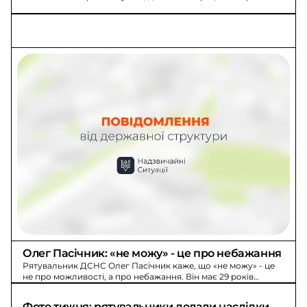
першого порятунку.
Олег Пасічник: «не можу» - це про небажання
Рятувальник ДСНС Олег Пасічник каже, що «не можу» - це
не про можливості, а про небажання. Він має 29 років
служби та пам’ятає перші врятування.
Фото тижня: рятувальники долали наслідки 