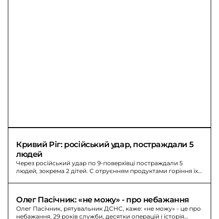
Кривий Ріг: російський удар, постраждали 5 
людей
Через російський удар по 9-поверхівці постраждали 5
людей, зокрема 2 дітей. С отруєнням продуктами горіння їх
госпіталізували до лікарні, пожежу ліквідували
рятувальники.
Олег Пасічник: «не можу» - про небажання
Олег Пасічник, рятувальник ДСНС, каже: «не можу» - це про
небажання. 29 років служби, десятки операцій і історія