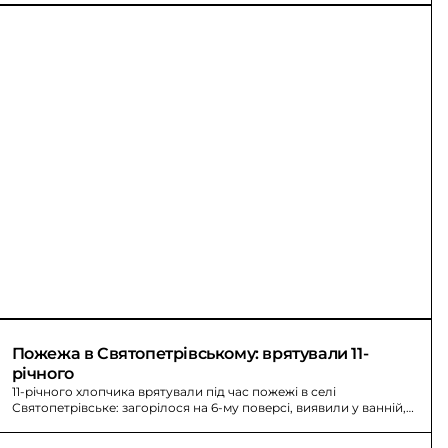
Пожежа в Святопетрівському: врятували 11-
річного
11-річного хлопчика врятували під час пожежі в селі
Святопетрівське: загорілося на 6-му поверсі, виявили у ванній,
госпіталізували.