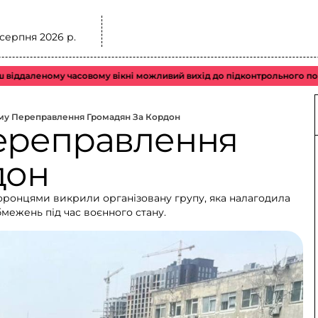
 серпня 2026 р.
ому часовому вікні можливий вихід до підконтрольного повітряного п
му Переправлення Громадян За Кордон
ереправлення
дон
ронцями викрили організовану групу, яка налагодила
бмежень під час воєнного стану.