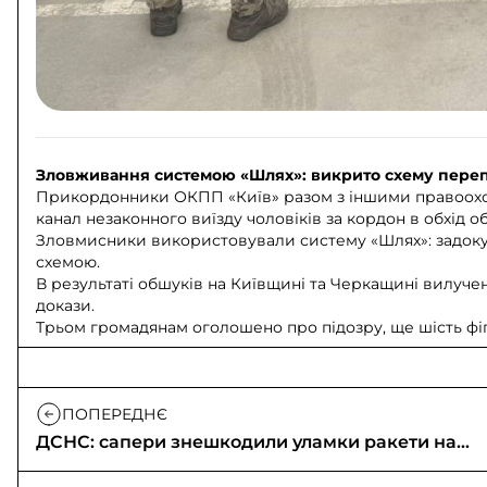
Зловживання системою «Шлях»: викрито схему переп
Прикордонники ОКПП «Київ» разом з іншими правоохо
канал незаконного виїзду чоловіків за кордон в обхід о
Зловмисники використовували систему «Шлях»: задоку
схемою.
В результаті обшуків на Київщині та Черкащині вилучено
докази.
Трьом громадянам оголошено про підозру, ще шість фіг
ПОПЕРЕДНЄ
ДСНС: сапери знешкодили уламки ракети на
Київщині