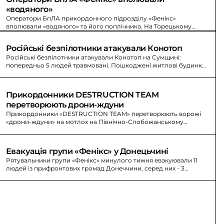
«водяного»
Оператори БпЛА прикордонного підрозділу «Фенікс»
вполювали «водяного» та його поплічника. На Торецькому
напрямку вороже просування зупиняють прикордонники.
Російські безпілотники атакували Конотоп
Російські безпілотники атакували Конотоп на Сумщині:
попередньо 5 людей травмовані. Пошкоджені житлові будинки,
лікарня, адміністративні будівлі та авто.
Прикордонники DESTRUCTION TEAM 
перетворюють дрони-ждуни
Прикордонники «DESTRUCTION TEAM» перетворюють ворожі
«дрони-ждуни» на мотлох на Північно-Слобожанському
напрямку. Знищено антени зв’язку та управління БпЛА.
Евакуація групи «Фенікс» у Донецьчині
Рятувальники групи «Фенікс» минулого тижня евакуювали 11
людей із прифронтових громад Донеччини, серед них - 3
маломобільні та 1 дитина. За цей період вони відвідали 26 сімей.