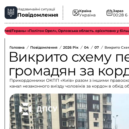
Надзвичайні ситуації
Країна
Зараз
Повідомлення
Україна
00:28
6
ь» «Полігон Орел», Орловська область. орієнтовно у більш віддален
Головна
/
Повідомлення
/
2026 Рік
/
04
/
07
/
Викрито Схе
Викрито схему п
громадян за кор
Прикордонники ОКПП «Київ» разом з іншими правоохо
канал незаконного виїзду чоловіків за кордон в обхід о