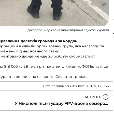
Джерело:
Державна прикордонна служба України
равлення десятків громадян за кордон
ронцями виявили організовану групу, яка налагодила
бмежень під час воєнного стану.
ментовано щонайменше 26 осіб, які скористалися
 $18 000 та 58 тис. грн, печатки фіктивних ФОПів та інші
урантів викликано на допит. Слідство триває.
Дата повідомлення: 7 квіт. 2026 р., 13:15:36
НАСТУПНЕ
У Нікополі після удару FPV-дрона семеро в
лікарні