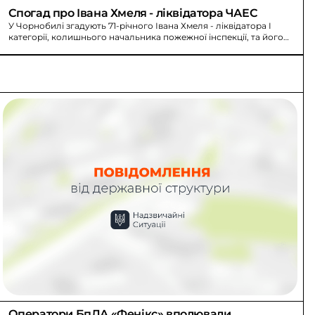
Спогад про Івана Хмеля - ліквідатора ЧАЕС
У Чорнобилі згадують 71-річного Івана Хмеля - ліквідатора I
категорії, колишнього начальника пожежної інспекції, та його
родину під час аварії.
Оператори БпЛА «Фенікс» вполювали 