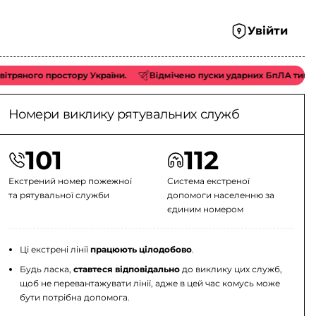
Увійти
ростору України.
Відмічено пуски ударних БпЛА типу «Shahed/Гер
Номери виклику рятувальних служб
101
112
Екстрений номер пожежної
Система екстреної
та рятувальної служби
допомоги населенню за
єдиним номером
Ці екстрені лінії
працюють цілодобово
.
Будь ласка,
ставтеся відповідально
до виклику цих служб,
щоб не перевантажувати лінії, адже в цей час комусь може
бути потрібна допомога.