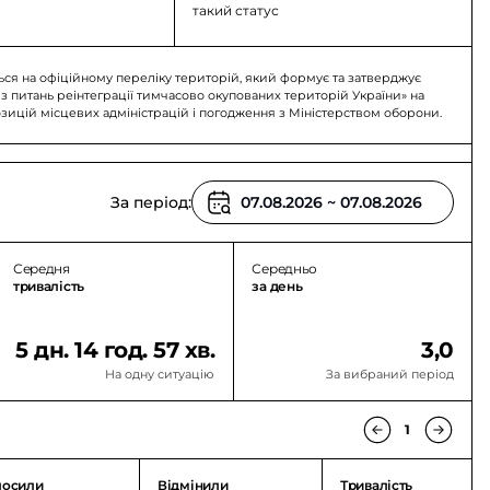
такий статус
ься на офіційному переліку територій, який формує та затверджує
 з питань реінтеграції тимчасово окупованих територій України» на
озицій місцевих адміністрацій і погодження з Міністерством оборони.
За період:
Середня
Середньо
тривалість
за день
5 дн. 14 год. 57 хв.
3,0
На одну ситуацію
За вибраний період
1
лосили
Відмінили
Тривалість