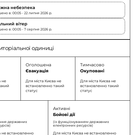
жна небезпека
ено в: 00:05 - 22 липня 2026 p.
льний вітер
ено в: 00:05 - 7 серпня 2026 p.
иторіальної одиниці
Оголошена
Тимчасово
Євакуація
Окуповані
а не
Для міста Києва не
Для міста Києва не
такий
встановленно такий
встановленно такий
статус
статус
Активні
Бойові дії
ання державних
(із функціонуванням державних
урсів)
електронних ресурсів)
а не встановленно
Для міста Києва не встановленно