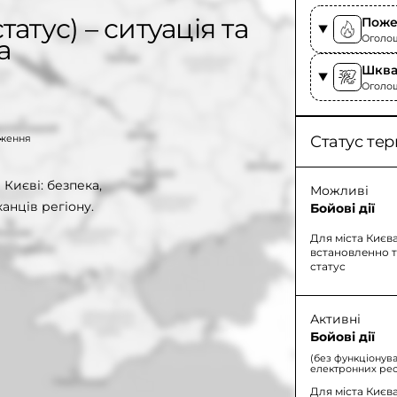
татус) – ситуація та
Поже
Оголош
а
Шква
Оголош
таження
Статус тер
 Києві: безпека,
Можливі
анців регіону.
Бойові дії
Для міста Києв
встановленно 
статус
Активні
Бойові дії
(без функціонув
електронних рес
Для міста Києв