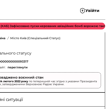
Увійти
Б) Зафіксовано пуски керованих авіаційних бомб ворожою тактичною 
аїна
/
Місто Київ (спеціальний Статус)
ального статусу
000000000093317
айт:
переглянути
оваджено воєнний стан
24 лютого 2022 року
по теперишній час згідно з указами Президента
и, затвердженими Верховною Радою України.
і ситуації