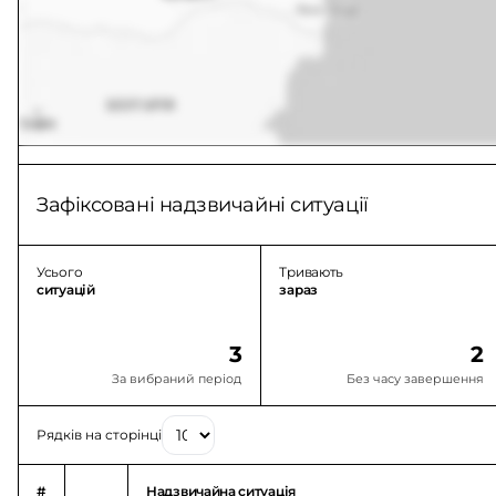
Зафіксовані надзвичайні ситуації
Усього
Тривають
ситуацій
зараз
3
2
За вибраний період
Без часу завершення
Рядків на сторінці
#
Надзвичайна ситуація