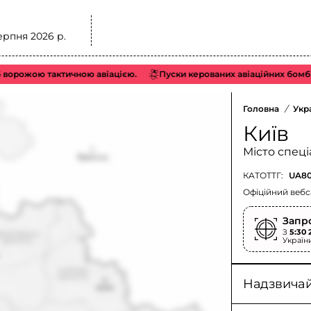
ерпня 2026 р.
рожою тактичною авіацією.
Пуски керованих авіаційних бомб (КА
Головна
/
Укр
Київ
Місто спеці
КАТОТТГ:
UA80
Офіційний вебс
Запр
З
5:30 
Україн
Надзвичайн