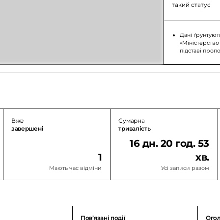
такий статус
Дані ґрунтуют
«Міністерство
підставі проп
Вже
Сумарна
завершені
тривалість
16 дн. 20 год. 53
1
хв.
Мають час відміни
Усі записи разом
Повʼязані події
Ого