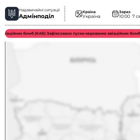
Надзвичайні ситуації
Країна
Зараз
Адмінподіл
Україна
10:00
7 с
аційних бомб (КАБ) Зафіксовано пуски керованих авіаційних бомб во