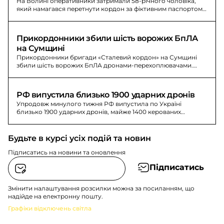
На Волині оперативники затримали 58-річного чоловіка,
який намагався перетнути кордон за фіктивним паспортом
Польщі та підкупити прикордонника $2000.
Прикордонники збили шість ворожих БпЛА 
на Сумщині
Прикордонники бригади «Сталевий кордон» на Сумщині
збили шість ворожих БпЛА дронами-перехоплювачами.
Серед трофеїв - «орлан», «молнія» та інші.
РФ випустила близько 1900 ударних дронів
Упродовж минулого тижня РФ випустила по Україні
близько 1900 ударних дронів, майже 1400 керованих
авіаційних бомб і близько 60 ракет.
Будьте в курсі усіх подій та новин
Підписатись на новини та оновлення
Підписатись
Змінити налаштування розсилки можна за посиланням, що
надійде на електронну пошту.
Графіки відключень світла