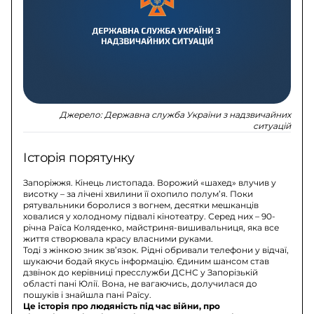
Джерело:
Державна служба України з надзвичайних
ситуацій
Історія порятунку
Запоріжжя. Кінець листопада. Ворожий «шахед» влучив у
висотку – за лічені хвилини її охопило полум’я. Поки
рятувальники боролися з вогнем, десятки мешканців
ховалися у холодному підвалі кінотеатру. Серед них – 90-
річна Раїса Коляденко, майстриня-вишивальниця, яка все
життя створювала красу власними руками.
Тоді з жінкою зник зв’язок. Рідні обривали телефони у відчаї,
шукаючи бодай якусь інформацію. Єдиним шансом став
дзвінок до керівниці пресслужби ДСНС у Запорізькій
області пані Юлії. Вона, не вагаючись, долучилася до
пошуків і знайшла пані Раїсу.
Це історія про людяність під час війни, про