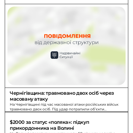
Чернігівщина: травмовано двох осіб через 
масовану атаку
На Чернігівщині під час масованої атаки російських військ
травмовано двох осіб. Під удар потрапили об’єкти
критичної інфраструктури та підприємства, виникли
масштабні пожежі.
$2000 за статус «поляка»: підкуп 
прикордонника на Волині