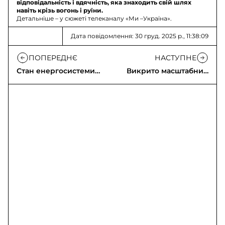
відповідальність і вдячність, яка знаходить свій шлях
навіть крізь вогонь і руїни.
Детальніше – у сюжеті телеканалу «Ми –Україна».
Дата повідомлення: 30 груд. 2025 р., 11:38:09
ПОПЕРЕДНЄ
НАСТУПНЕ
Стан енергосистеми
Викрито масштабний
та споживання
шахрайський офіс у
електроенергії
Дніпрі