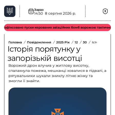
Зараз
14:50
8 серпня 2026 р.
іксовано пуски керованих авіаційних бомб ворожою тактичною авіаці
Головна
/
Повідомлення
/
2025 Рік
/
12
/
30
/
Історія Порят
Історія порятунку у
запорізькій висотці
Ворожий дрон влучив у житлову висотку,
спалахнула пожежа, мешканці ховалися в підвалі, а
рятувальники шукали зниклу літню жінку та
змогли її знайти.