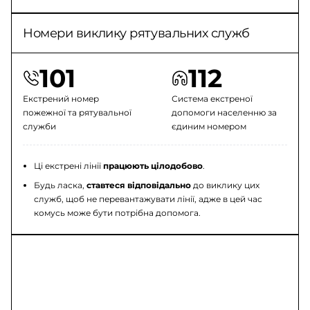
Номери виклику рятувальних служб
101
112
Екстрений номер
Система екстреної
пожежної та рятувальної
допомоги населенню за
служби
єдиним номером
Ці екстрені лінії
працюють цілодобово
.
Будь ласка,
ставтеся відповідально
до виклику цих
служб, щоб не перевантажувати лінії, адже в цей час
комусь може бути потрібна допомога.