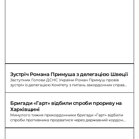
Зустріч Романа Примуша з делегацією Швеції
Заступник Голови ДСНС України Роман Примуш провів
зустріч із делегацією Комітету з питань закордонних справ
Парламенту Швеції.
Бригади «Гарт» відбили спроби прориву на 
Харківщині
Минулого тижня прикордонники бригади «Гарт» відбили
спроби противника прорватися через державний кордон
на півночі Харківщини.