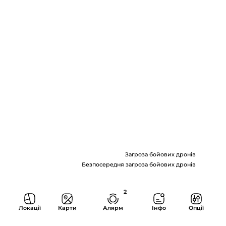
рта
роз
рних
Загроза бойових дронів
пЛА
Безпосередня загроза бойових дронів
аїни
2
Онлайн
карта
Локації
Карти
Алярм
Інфо
Опції
загроз
ударних