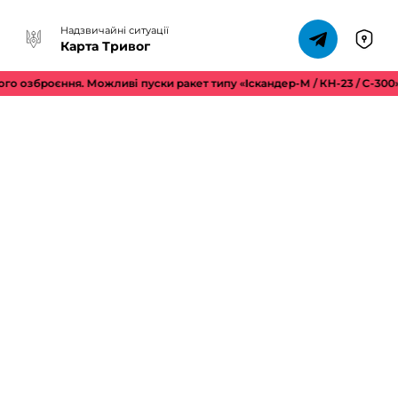
Надзвичайні ситуації
Карта Тривог
го озброєння. Можливі пуски ракет типу «Іскандер-М / КН-23 / С-300»