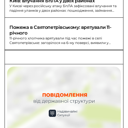
Київ: влучання БпЛА у двох районах
У Києві через російську атаку БпЛА зафіксовані влучання та
падіння уламків у двох районах: пошкодження, займання
сміття.
Пожежа в Святопетрівському: врятували 11-
річного
11-річного хлопчика врятували під час пожежі в селі
Святопетрівське: загорілося на 6-му поверсі, виявили у
ванній, госпіталізували.