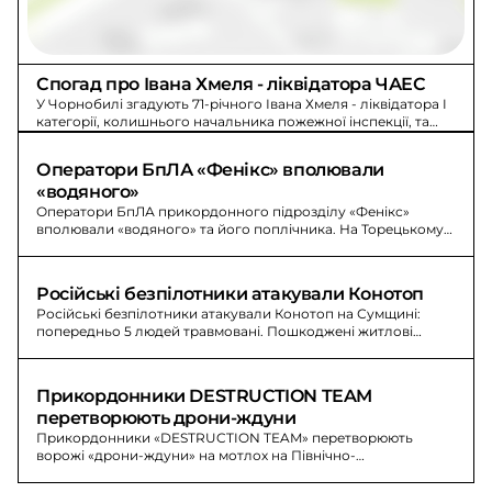
Спогад про Івана Хмеля - ліквідатора ЧАЕС
У Чорнобилі згадують 71-річного Івана Хмеля - ліквідатора I
категорії, колишнього начальника пожежної інспекції, та
його родину під час аварії.
Оператори БпЛА «Фенікс» вполювали 
«водяного»
Оператори БпЛА прикордонного підрозділу «Фенікс»
вполювали «водяного» та його поплічника. На Торецькому
напрямку вороже просування зупиняють прикордонники.
Російські безпілотники атакували Конотоп
Російські безпілотники атакували Конотоп на Сумщині:
попередньо 5 людей травмовані. Пошкоджені житлові
будинки, лікарня, адміністративні будівлі та авто.
Прикордонники DESTRUCTION TEAM 
перетворюють дрони-ждуни
Прикордонники «DESTRUCTION TEAM» перетворюють
ворожі «дрони-ждуни» на мотлох на Північно-
Слобожанському напрямку. Знищено антени зв’язку та
управління БпЛА.