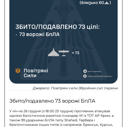
Джерело:
Повітряні сили Збройних сил України
Збито/подавлено 73 ворожі БпЛА
У ніч на 26 грудня (з 18:00 25 грудня) противник атакував
однією балістичною ракетою Іскандер-М із ТОТ АР Крим, а
також 99 ударними БпЛА типу Shahed, Гербера і
безпілотниками інших типів із напрямків: Брянськ, Курськ,