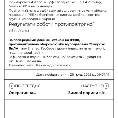
Приморсько-Ахтарськ – рф, Гвардійське - ТОТ АР Криму,
близько 60 із них – шахеди.
Повітряний напад відбивали авіація, зенітні ракетні війська,
підрозділи РЕБ та безпілотних систем, мобільні вогневі
групи Сил оборони України.
Результати роботи протиповітряної
оборони
За попередніми даними, станом на 09:00,
протиповітряною обороною збито/подавлено 73 ворожі
БпЛА
типу Shahed, Гербера і дрони інших типів на півночі,
півдні та сході країни.
Зафіксовано влучання балістичної ракети та 26 ударних
БпЛА на 16 локаціях.
Тримаймо небо. Разом – до перемоги.
Дата повідомлення: 26 груд. 2025 р., 09:07:14
ПОПЕРЕДНЄ
НАСТУПНЕ
Оперативна
Зимові пориви вітру
інформація щодо
та ожеледиця по
російського
країні
вторгнення