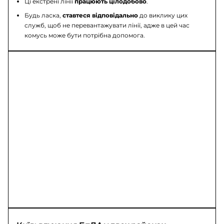
Ці екстрені лінії
працюють цілодобово
.
Будь ласка,
ставтеся відповідально
до виклику цих
служб, щоб не перевантажувати лінії, адже в цей час
комусь може бути потрібна допомога.