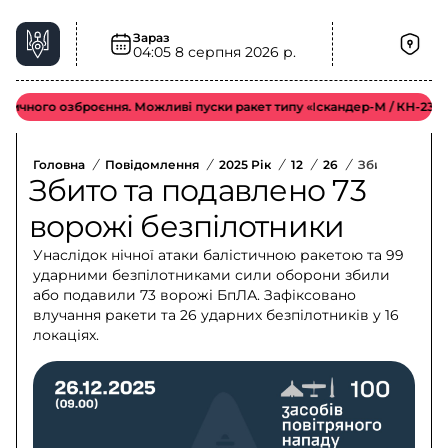
Зараз
04:05
8 серпня 2026 р.
ного озброєння. Можливі пуски ракет типу «Іскандер-М / КН-23 / С-30
Головна
/
Повідомлення
/
2025 Рік
/
12
/
26
/
Збито Та Под
Збито та подавлено 73
ворожі безпілотники
Унаслідок нічної атаки балістичною ракетою та 99
ударними безпілотниками сили оборони збили
або подавили 73 ворожі БпЛА. Зафіксовано
влучання ракети та 26 ударних безпілотників у 16
локаціях.