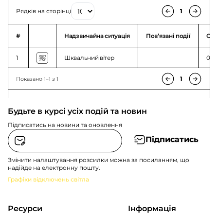
Рядків на сторінці
1
#
Надзвичайна ситуація
Повʼязані події
Ого
1
Шквальний вітер
00:0
1
Показано 1–1 з 1
Будьте в курсі усіх подій та новин
Підписатись на новини та оновлення
Підписатись
Змінити налаштування розсилки можна за посиланням, що
надійде на електронну пошту.
Графіки відключень світла
Ресурси
Інформація