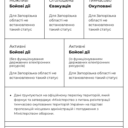
Можливі
Оголошена
Тимчасово
Бойові дії
Євакуація
Окуповані
Для Запорізька
Для Запорізька
Для Запорізька
області не
області не
області не
встановленно
встановленно
встановленно
такий статус
такий статус
такий статус
Активні
Активні
Бойові дії
Бойові дії
(без функціонування
(із функціонуванням
державних електронних
державних електронних
ресурсів)
ресурсів)
Для Запорізька області не
Для Запорізька області не
встановленно такий статус
встановленно такий статус
Дані ґрунтуються на офіційному переліку територій, який
формує та затверджує «Міністерство з питань реінтеграції
тимчасово окупованих територій України» на підставі
пропозицій місцевих адміністрацій і погодження з
Міністерством оборони.