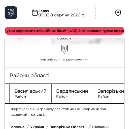
Зараз
09:02
8 серпня 2026 р.
Карта шквального вітру на Запоріжжі
Пуски керованих авіаційних бомб (КАБ) Зафіксовано пуски керован
Оновлення щодо шквального вітру у Запорізька
області.
ініціалізація та завантаження
Райони області
Василівський
Бердянський
Запорізький
Район
Район
Район
Оберіть район чи громаду для отримання інформації про
надзвичайні ситуації.
Головна
/
Україна
/
Запорізька Область
/
Шквальний Вітер