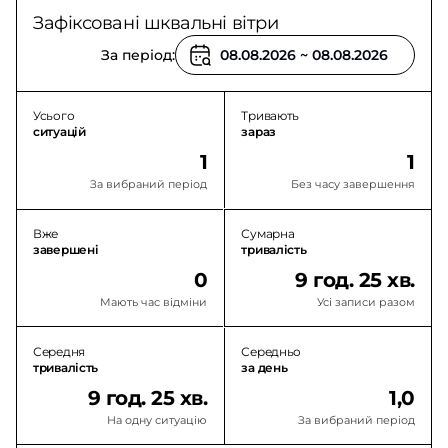
Зафіксовані шквальні вітри
За період:
Усього
Тривають
ситуацій
зараз
1
1
За вибраний період
Без часу завершення
Вже
Сумарна
завершені
тривалість
0
9 год. 25 хв.
Мають час відміни
Усі записи разом
Середня
Середньо
тривалість
за день
9 год. 25 хв.
1,0
На одну ситуацію
За вибраний період