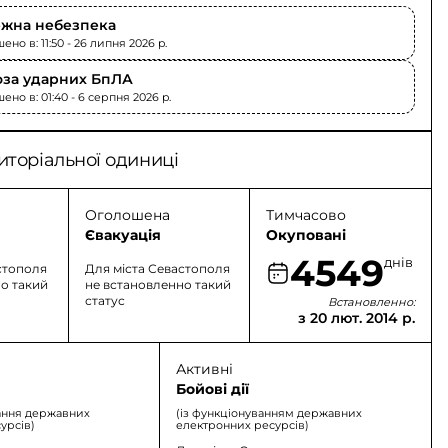
жна небезпека
но в: 11:50 - 26 липня 2026 p.
оза ударних БпЛА
ено в: 01:40 - 6 серпня 2026 p.
иторіальної одиниці
Оголошена
Тимчасово
Євакуація
Окуповані
4549
днів
стополя
Для міста Севастополя
о такий
не встановленно такий
статус
Встановленно:
з 20 лют. 2014 р.
Активні
Бойові дії
ання державних
(із функціонуванням державних
урсів)
електронних ресурсів)