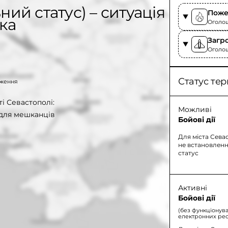
ний статус) – ситуація
Поже
ка
Оголоше
Загр
Оголош
Статус тер
таження
ті Севастополі:
Можливі
 для мешканців
Бойові дії
Для міста Сева
не встановленн
статус
Активні
Бойові дії
(без функціонув
електронних рес