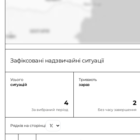
Зафіксовані надзвичайні ситуації
Усього
Тривають
ситуацій
зараз
4
2
За вибраний період
Без часу завершення
Рядків на сторінці