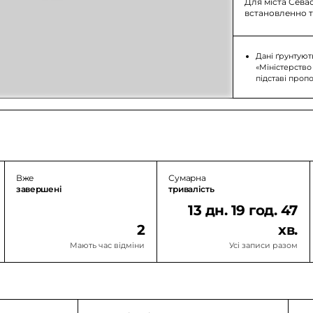
Для міста Сева
встановленно т
Дані ґрунтуют
«Міністерство
підставі проп
Вже
Сумарна
завершені
тривалість
13 дн. 19 год. 47
2
хв.
Мають час відміни
Усі записи разом