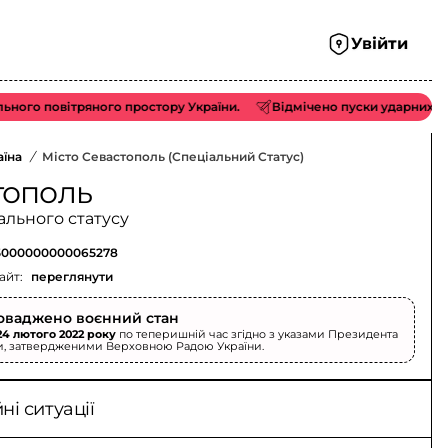
Увійти
 повітряного простору України.
Відмічено пуски ударних БпЛА ти
аїна
/
Місто Севастополь (спеціальний Статус)
тополь
ального статусу
000000000065278
айт:
переглянути
оваджено воєнний стан
24 лютого 2022 року
по теперишній час згідно з указами Президента
и, затвердженими Верховною Радою України.
і ситуації