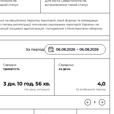
стополя не
Для міста Севастополя не
акий статус
встановленно такий статус
ься на офіційному переліку територій, який формує та затверджує
 з питань реінтеграції тимчасово окупованих територій України» на
озицій місцевих адміністрацій і погодження з Міністерством оборони.
За період:
Середня
Середньо
тривалість
за день
3 дн. 10 год. 56 хв.
4,0
На одну ситуацію
За вибраний період
1