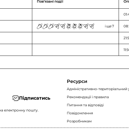
Повʼязані події
Ог
01:
і ще 7
08:
21:
11:
Ресурси
Адміністративно-територіальний 
Рекомендації i правила
Підписатись
Питання та відповіді
на електронну пошту.
Повідомлення
Розробникам