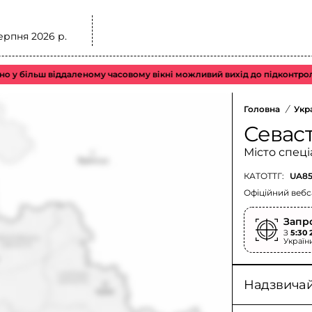
ерпня 2026 р.
ільш віддаленому часовому вікні можливий вихід до підконтрольного
Головна
/
Укр
Севас
Місто спеці
КАТОТТГ:
UA85
Офіційний вебс
Запр
З
5:30 
Україн
Надзвичайн