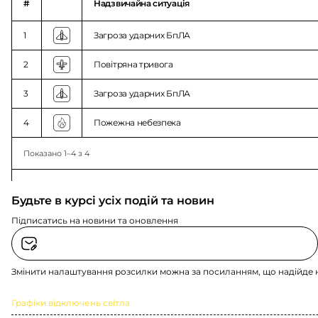
#
Надзвичайна ситуація
1
Загроза ударних БпЛА
2
Повітряна тривога
3
Загроза ударних БпЛА
4
Пожежна небезпека
Показано 1–4 з 4
Будьте в курсі усіх подій та новин
Підписатись на новини та оновлення
Змінити налаштування розсилки можна за посиланням, що надійде 
Графіки відключень світла