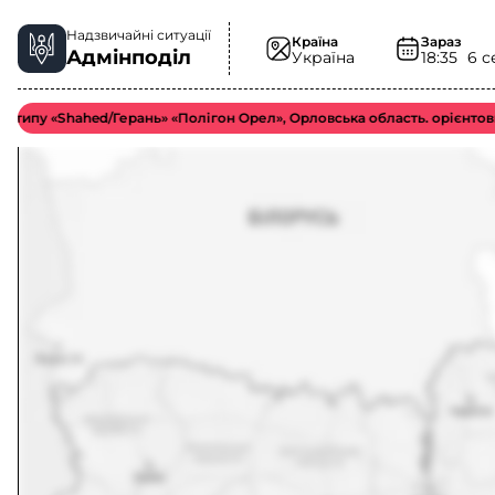
Надзвичайні ситуації
Країна
Зараз
Адмінподіл
Україна
18:35
6 с
 «Shahed/Герань» «Полігон Орел», Орловська область. орієнтовно у б