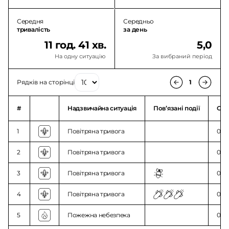
Середня
Середньо
тривалість
за день
11 год. 41 хв.
5,0
На одну ситуацію
За вибраний період
Рядків на сторінці
1
#
Надзвичайна ситуація
Повʼязані події
Ого
1
Повітряна тривога
07:4
2
Повітряна тривога
06:5
3
Повітряна тривога
03:0
4
Повітряна тривога
01:0
5
Пожежна небезпека
00:0