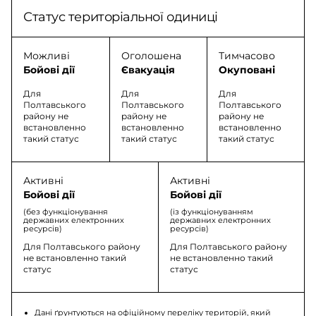
Статус територіальної одиниці
Можливі
Оголошена
Тимчасово
Бойові дії
Євакуація
Окуповані
Для
Для
Для
Полтавського
Полтавського
Полтавського
району не
району не
району не
встановленно
встановленно
встановленно
такий статус
такий статус
такий статус
Активні
Активні
Бойові дії
Бойові дії
(без функціонування
(із функціонуванням
державних електронних
державних електронних
ресурсів)
ресурсів)
Для Полтавського району
Для Полтавського району
не встановленно такий
не встановленно такий
статус
статус
Дані ґрунтуються на офіційному переліку територій, який