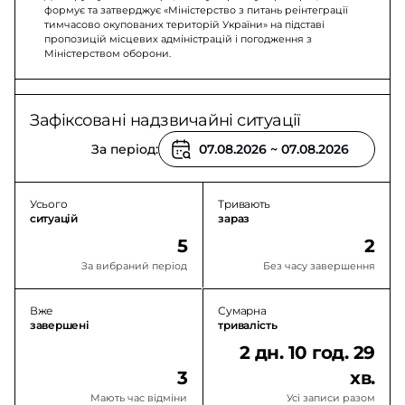
формує та затверджує «Міністерство з питань реінтеграції
тимчасово окупованих територій України» на підставі
пропозицій місцевих адміністрацій і погодження з
Міністерством оборони.
Зафіксовані надзвичайні ситуації
За період:
Усього
Тривають
ситуацій
зараз
5
2
За вибраний період
Без часу завершення
Вже
Сумарна
завершені
тривалість
2 дн. 10 год. 29
3
хв.
Мають час відміни
Усі записи разом