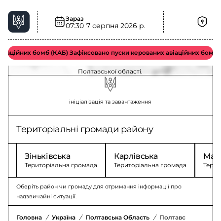
Зараз
07:30
7 серпня 2026 р.
Полтавський район, Полтавська область –
ситуація та безпека
аційних бомб (КАБ) Зафіксовано пуски керованих авіаційних бомб в
Стан безпеки та події у Полтавському районі
Полтавської області.
ініціалізація та завантаження
Територіальні громади району
Зіньківська
Карлівська
Мач
Територіальна громада
Територіальна громада
Терит
Оберіть район чи громаду для отримання інформації про
надзвичайні ситуації.
Головна
/
Україна
/
Полтавська Область
/
Полтавський Райо