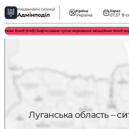
Надзвичайні ситуації
Країна
Зараз
Адмінподіл
Україна
07:37
8 с
йних бомб (КАБ) Зафіксовано пуски керованих авіаційних бомб воро
Луганська область – си