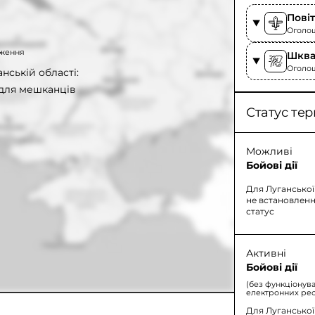
Пові
Оголоше
таження
Шква
Оголош
нській області:
 для мешканців
Статус тер
Можливі
Бойові дії
Для Луганської
не встановленн
статус
Активні
Бойові дії
(без функціонув
електронних рес
Для Луганської