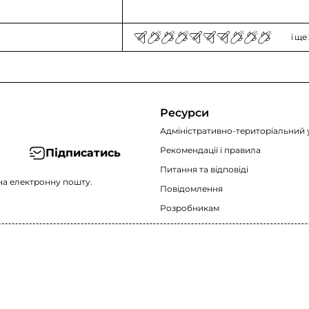
і ще
Ресурси
Адміністративно-територіальний 
Рекомендації i правила
Підписатись
Питання та відповіді
на електронну пошту.
Повідомлення
Розробникам