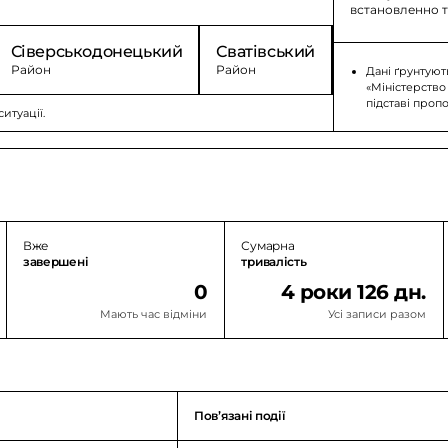
встановленно т
Сіверськодонецький
Сватівський
Ровеньківс
Район
Район
Район
Дані ґрунтуют
«Міністерство
підставі проп
итуації.
Вже
Сумарна
завершені
тривалість
0
4 роки 126 дн.
Мають час відміни
Усі записи разом
Повʼязані події