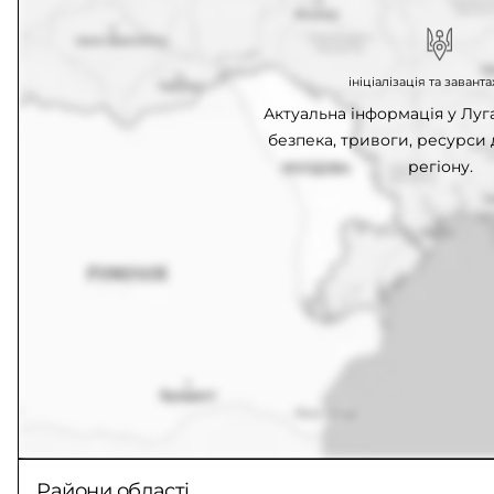
ініціалізація та заван
Актуальна інформація у Луга
безпека, тривоги, ресурси
регіону.
Райони області