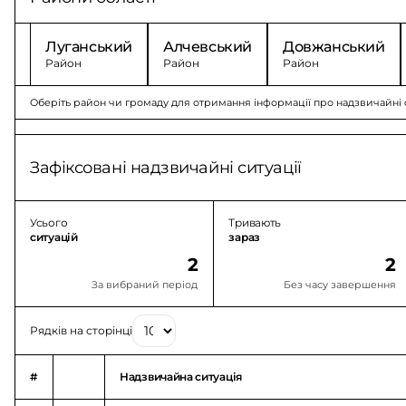
Луганський
Алчевський
Довжанський
Район
Район
Район
Оберіть район чи громаду для отримання інформації про надзвичайні с
Зафіксовані надзвичайні ситуації
Усього
Тривають
ситуацій
зараз
2
2
За вибраний період
Без часу завершення
Рядків на сторінці
#
Надзвичайна ситуація