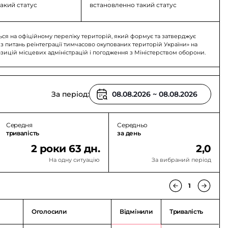
акий статус
встановленно такий статус
ький
Старобільський
Щастинський
Район
Район
ься на офіційному переліку територій, який формує та затверджує
 з питань реінтеграції тимчасово окупованих територій України» на
озицій місцевих адміністрацій і погодження з Міністерством оборони.
За період:
Середня
Середньо
тривалість
за день
2 роки 63 дн.
2,0
На одну ситуацію
За вибраний період
1
Оголосили
Відмінили
Тривалість