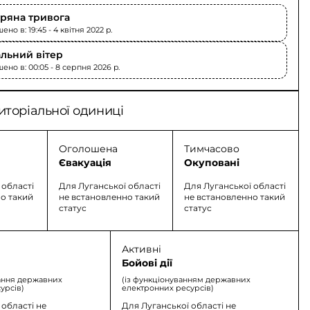
тряна тривога
но в: 19:45 - 4 квітня 2022 p.
льний вітер
ено в: 00:05 - 8 серпня 2026 p.
иторіальної одиниці
Оголошена
Тимчасово
Євакуація
Окуповані
 області
Для Луганської області
Для Луганської області
о такий
не встановленно такий
не встановленно такий
статус
статус
Активні
Бойові дії
ання державних
(із функціонуванням державних
урсів)
електронних ресурсів)
 області не
Для Луганської області не