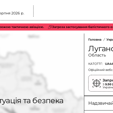
ерпня 2026 р.
жою тактичною авіацією.
Загроза застосування балістичного озбро
Головна
/
Укр
Луган
Область
КАТОТТГ:
UA44
Офіційний вебс
Запр
З
5:30 
Україн
туація та безпека
Надзвичайн