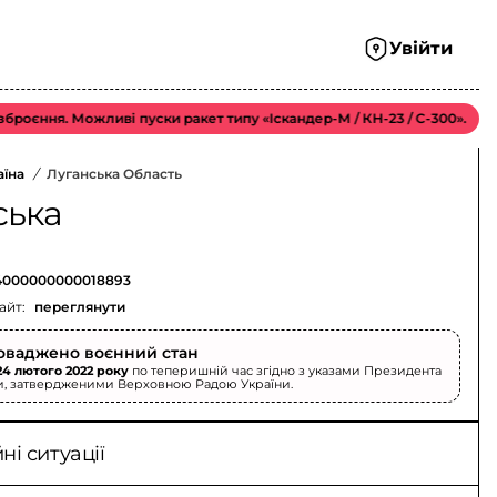
Увійти
єння. Можливі пуски ракет типу «Іскандер-М / КН-23 / С-300».
Ме
аїна
/
Луганська Область
ська
000000000018893
айт:
переглянути
оваджено воєнний стан
24 лютого 2022 року
по теперишній час згідно з указами Президента
и, затвердженими Верховною Радою України.
і ситуації