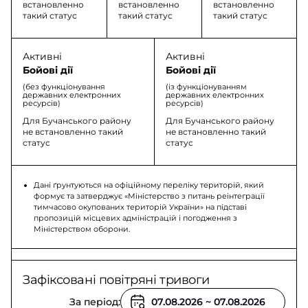
встановленно
встановленно
встановленно
такий статус
такий статус
такий статус
Активні
Активні
Бойові дії
Бойові дії
(без функціонування
(із функціонуванням
державних електронних
державних електронних
ресурсів)
ресурсів)
Для Бучанського району
Для Бучанського району
не встановленно такий
не встановленно такий
статус
статус
Дані ґрунтуються на офіційному переліку територій, який
формує та затверджує «Міністерство з питань реінтеграції
тимчасово окупованих територій України» на підставі
пропозицій місцевих адміністрацій і погодження з
Міністерством оборони.
Зафіксовані повітряні тривоги
За період: