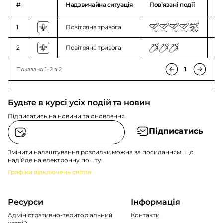
#
Надзвичайна ситуація
Повʼязані події
О
1
Повітряна тривога
17
2
Повітряна тривога
01
1
Показано 1–2 з 2
Будьте в курсі усіх подій та новин
Підписатись на новини та оновлення
Підписатись
Змінити налаштування розсилки можна за посиланням, що
надійде на електронну пошту.
Графіки відключень світла
Ресурси
Інформація
Адміністративно-територіальний
Контакти
устрій