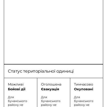
Статус територіальної одиниці
Можливі
Оголошена
Тимчасово
Бойові дії
Євакуація
Окуповані
Для
Для
Для
Бучанського
Бучанського
Бучанського
району не
району не
району не