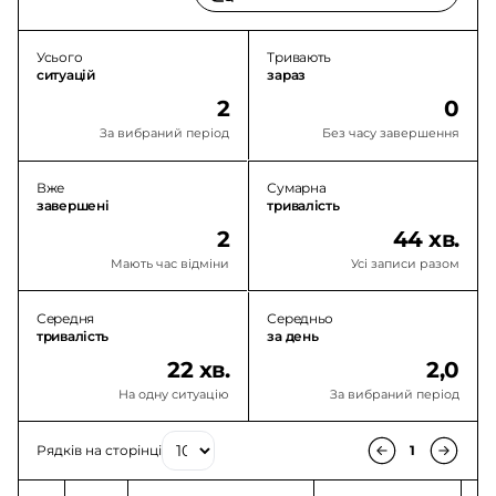
Усього
Тривають
ситуацій
зараз
2
0
За вибраний період
Без часу завершення
Вже
Сумарна
завершені
тривалість
2
44 хв.
Мають час відміни
Усі записи разом
Середня
Середньо
тривалість
за день
22 хв.
2,0
На одну ситуацію
За вибраний період
Рядків на сторінці
1