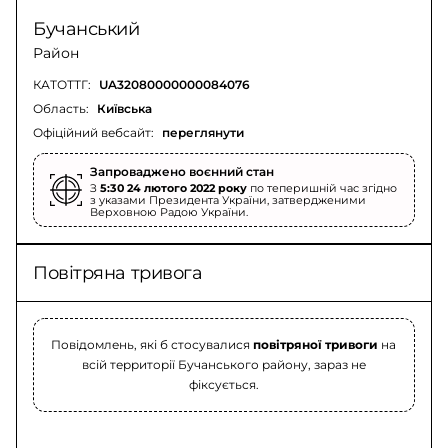
Бучанський
Район
КАТОТТГ:
UA32080000000084076
Область:
Київська
Офіційний вебсайт:
переглянути
Запроваджено воєнний стан
З
5:30 24 лютого 2022 року
по теперишній час згідно
з указами Президента України, затвердженими
Верховною Радою України.
Повітряна тривога
Повідомлень, які б стосувалися
повітряної тривоги
на
всій территорії Бучанського району, зараз не
фіксується.