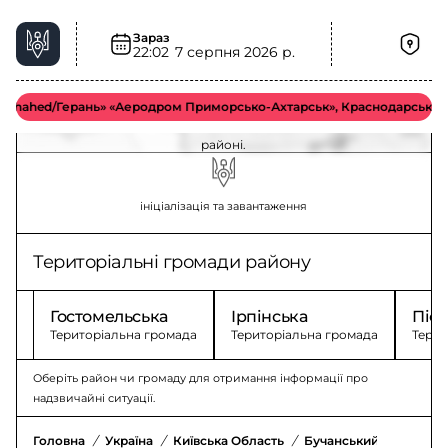
Зараз
22:02
7 серпня 2026 р.
Повітряна тривога у Бучанському районі –
актуальна ситуація
ahed/Герань» «Аеродром Приморсько-Ахтарськ», Краснодарський край.
Оновлення щодо повітряної тривоги у Бучанському
районі.
ініціалізація та завантаження
Територіальні громади району
Гостомельська
Ірпінська
Піск
Територіальна громада
Територіальна громада
Терит
Оберіть район чи громаду для отримання інформації про
надзвичайні ситуації.
Головна
/
Україна
/
Київська Область
/
Бучанський Район
/