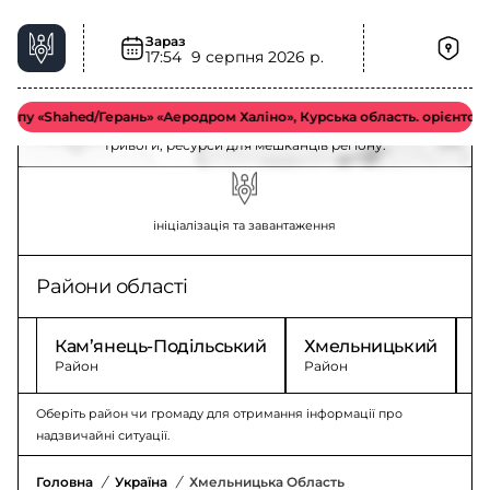
Зараз
17:54
9 серпня 2026 р.
Хмельницька область – ситуація та безпека
у «Shahed/Герань» «Аеродром Халіно», Курська область. орієнтовно у
Актуальна інформація у Хмельницькій області: безпека,
тривоги, ресурси для мешканців регіону.
ініціалізація та завантаження
Райони області
Кам’янець-Подільський
Хмельницький
Ш
Район
Район
Р
Оберіть район чи громаду для отримання інформації про
надзвичайні ситуації.
Головна
/
Україна
/
Хмельницька Область