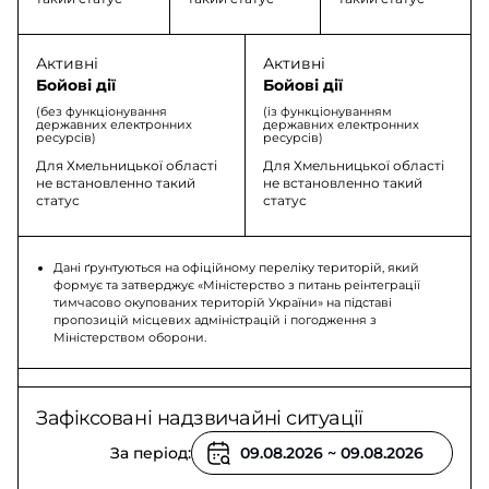
Активні
Активні
Бойові дії
Бойові дії
(без функціонування
(із функціонуванням
державних електронних
державних електронних
ресурсів)
ресурсів)
Для Хмельницької області
Для Хмельницької області
не встановленно такий
не встановленно такий
статус
статус
Дані ґрунтуються на офіційному переліку територій, який
формує та затверджує «Міністерство з питань реінтеграції
тимчасово окупованих територій України» на підставі
пропозицій місцевих адміністрацій і погодження з
Міністерством оборони.
Зафіксовані надзвичайні ситуації
За період: