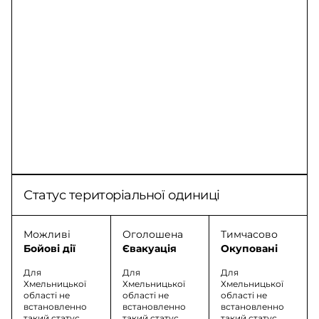
Статус територіальної одиниці
Можливі
Оголошена
Тимчасово
Бойові дії
Євакуація
Окуповані
Для
Для
Для
Хмельницької
Хмельницької
Хмельницької
області не
області не
області не
встановленно
встановленно
встановленно
такий статус
такий статус
такий статус