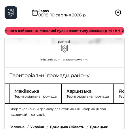
Зараз
08:18
10 серпня 2026 р.
Повітряна тривога у Донецькому районі –
актуальна ситуація
ичного озброєння. Можливі пуски ракет типу «Іскандер-М / КН-23 / С-
Оновлення щодо повітряної тривоги у Донецькому
районі.
ініціалізація та завантаження
Територіальні громади району
Макіївська
Харцизька
Яси
Територіальна громада
Територіальна громада
Терит
Оберіть район чи громаду для отримання інформації про
надзвичайні ситуації.
Головна
/
Україна
/
Донецька Область
/
Донецький Район
/