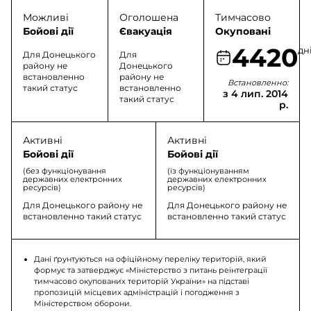
Можливі
Оголошена
Тимчасово
Бойові дії
Євакуація
Окуповані
4420
дн
Для Донецького
Для
району не
Донецького
встановленно
району не
Встановленно:
такий статус
встановленно
з 4 лип. 2014
такий статус
р.
Активні
Активні
Бойові дії
Бойові дії
(без функціонування
(із функціонуванням
державних електронних
державних електронних
ресурсів)
ресурсів)
Для Донецького району не
Для Донецького району не
встановленно такий статус
встановленно такий статус
Дані ґрунтуються на офіційному переліку територій, який
формує та затверджує «Міністерство з питань реінтеграції
тимчасово окупованих територій України» на підставі
пропозицій місцевих адміністрацій і погодження з
Міністерством оборони.