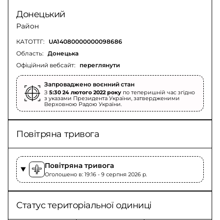
Донецький
Район
КАТОТТГ:
UA14080000000098686
Область:
Донецька
Офіційний вебсайт:
переглянути
Запроваджено воєнний стан
З
5:30 24 лютого 2022 року
по теперишній час згідно
з указами Президента України, затвердженими
Верховною Радою України.
Повітряна тривога
Повітряна тривога
Оголошено в: 19:16 - 9 серпня 2026 p.
Статус територіальної одиниці