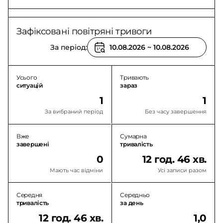
Зафіксовані повітряні тривоги
За період:
Усього
Тривають
ситуацій
зараз
1
1
За вибраний період
Без часу завершення
Вже
Сумарна
завершені
тривалість
0
12 год. 46 хв.
Мають час відміни
Усі записи разом
Середня
Середньо
тривалість
за день
12 год. 46 хв.
1,0