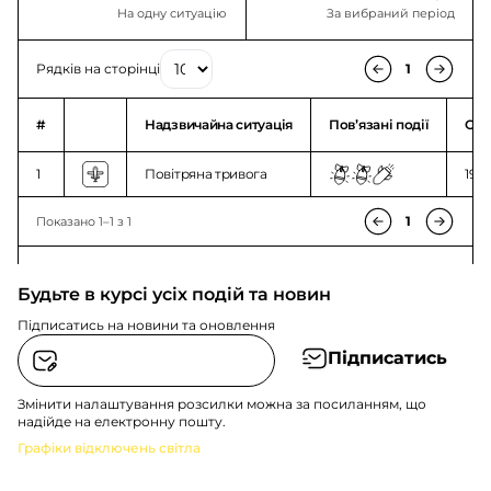
На одну ситуацію
За вибраний період
Рядків на сторінці
1
#
Надзвичайна ситуація
Повʼязані події
Ого
1
Повітряна тривога
19:1
1
Показано 1–1 з 1
Будьте в курсі усіх подій та новин
Підписатись на новини та оновлення
Підписатись
Змінити налаштування розсилки можна за посиланням, що
надійде на електронну пошту.
Графіки відключень світла