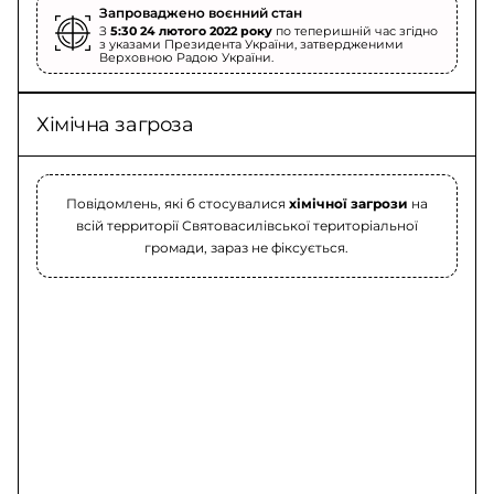
Запроваджено воєнний стан
З
5:30 24 лютого 2022 року
по теперишній час згідно
з указами Президента України, затвердженими
Верховною Радою України.
Хімічна загроза
Повідомлень, які б стосувалися
хімічної загрози
на
всій территорії Святовасилівської територіальної
громади, зараз не фіксується.