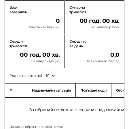
Вже
Сумарна
завершені
тривалість
0
00 год. 00 хв.
Мають час відміни
Усі записи разом
Середня
Середньо
тривалість
за день
00 год. 00 хв.
0,0
На одну ситуацію
За вибраний період
Рядків на сторінці
#
Надзвичайна ситуація
Повʼязані події
Оголо
За обраний період зафіксованих надзвичайних с
Даних за обраний період немає