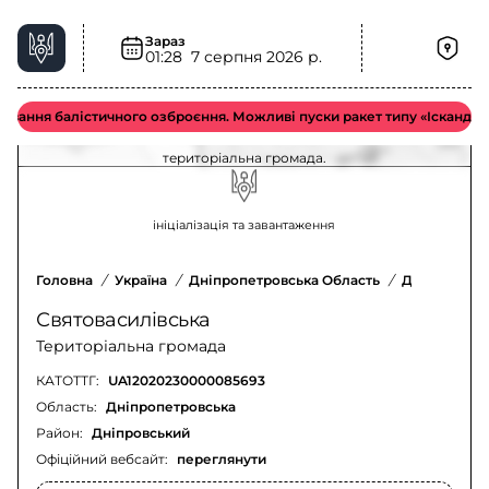
Зараз
01:28
7 серпня 2026 р.
Хімічна загроза у Святовасилівська
територіальна громада – актуальна ситуація
вання балістичного озброєння. Можливі пуски ракет типу «Іскандер-М 
Оновлення щодо хімічної загрози у Святовасилівська
територіальна громада.
ініціалізація та завантаження
Головна
/
Україна
/
Дніпропетровська Область
/
Дніпровськ
Святовасилівська
Територіальна громада
КАТОТТГ:
UA12020230000085693
Область:
Дніпропетровська
Район:
Дніпровський
Офіційний вебсайт:
переглянути