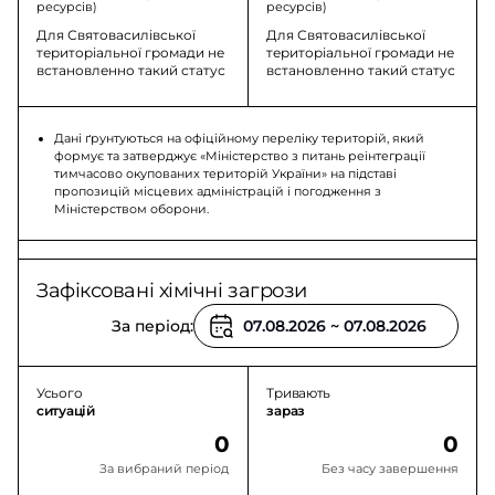
ресурсів)
ресурсів)
Для Святовасилівської
Для Святовасилівської
територіальної громади не
територіальної громади не
встановленно такий статус
встановленно такий статус
Дані ґрунтуються на офіційному переліку територій, який
формує та затверджує «Міністерство з питань реінтеграції
тимчасово окупованих територій України» на підставі
пропозицій місцевих адміністрацій і погодження з
Міністерством оборони.
Зафіксовані хімічні загрози
За період:
Усього
Тривають
ситуацій
зараз
0
0
За вибраний період
Без часу завершення