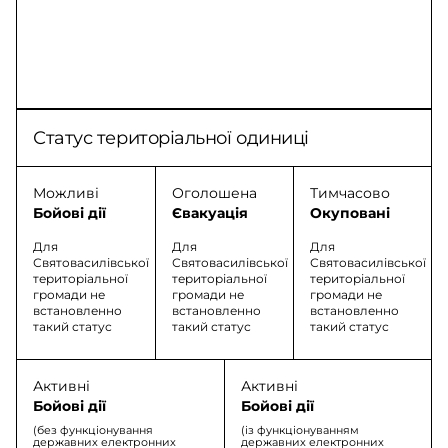
Статус територіальної одиниці
Можливі
Оголошена
Тимчасово
Бойові дії
Євакуація
Окуповані
Для
Для
Для
Святовасилівської
Святовасилівської
Святовасилівської
територіальної
територіальної
територіальної
громади не
громади не
громади не
встановленно
встановленно
встановленно
такий статус
такий статус
такий статус
Активні
Активні
Бойові дії
Бойові дії
(без функціонування
(із функціонуванням
державних електронних
державних електронних