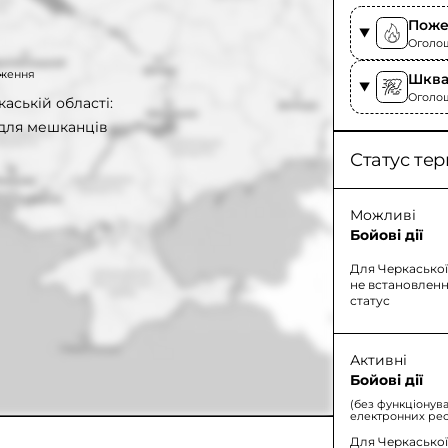
Поже
Оголоше
таження
Шква
Оголош
аській області:
 для мешканців
Статус тер
Можливі
Бойові дії
Для Черкаської
не встановленн
статус
Активні
Бойові дії
(без функціонув
електронних рес
Для Черкаської