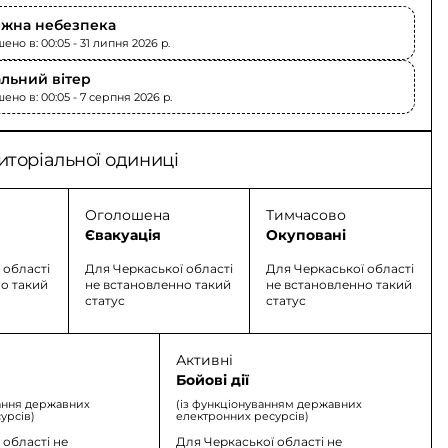
жна небезпека
но в: 00:05 - 31 липня 2026 p.
льний вітер
ено в: 00:05 - 7 серпня 2026 p.
иторіальної одиниці
Оголошена
Тимчасово
Євакуація
Окуповані
 області
Для Черкаської області
Для Черкаської області
о такий
не встановленно такий
не встановленно такий
статус
статус
Активні
Бойові дії
ання державних
(із функціонуванням державних
урсів)
електронних ресурсів)
 області не
Для Черкаської області не