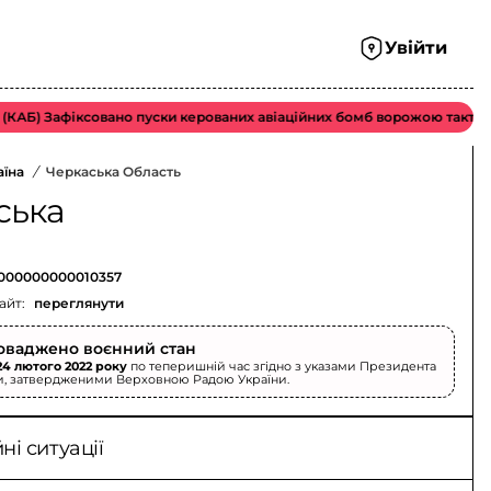
Увійти
Б) Зафіксовано пуски керованих авіаційних бомб ворожою тактичною 
аїна
/
Черкаська Область
ська
000000000010357
айт:
переглянути
оваджено воєнний стан
24 лютого 2022 року
по теперишній час згідно з указами Президента
и, затвердженими Верховною Радою України.
і ситуації