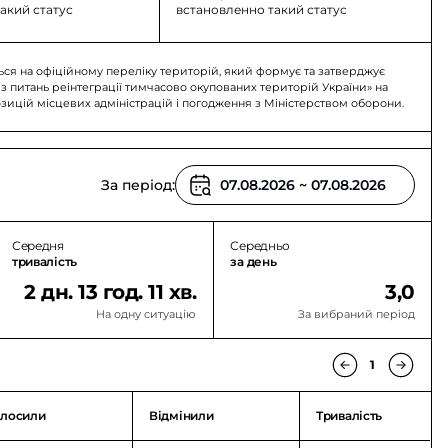
акий статус
встановленно такий статус
ься на офіційному переліку територій, який формує та затверджує
 з питань реінтеграції тимчасово окупованих територій України» на
озицій місцевих адміністрацій і погодження з Міністерством оборони.
За період:
Середня
Середньо
тривалість
за день
2 дн. 13 год. 11 хв.
3,0
На одну ситуацію
За вибраний період
1
лосили
Відмінили
Тривалість