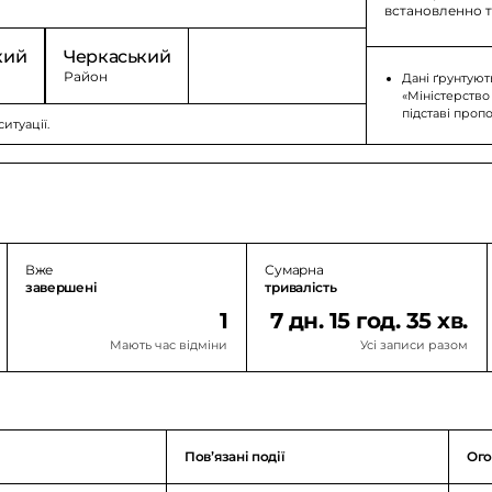
встановленно т
кий
Черкаський
Район
Дані ґрунтуют
«Міністерство
підставі проп
итуації.
Вже
Сумарна
завершені
тривалість
1
7 дн. 15 год. 35 хв.
Мають час відміни
Усі записи разом
Повʼязані події
Ого