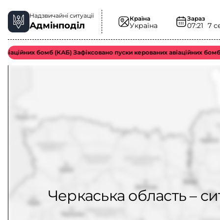
Надзвичайні ситуації
Країна
Зараз
Адмінподіл
Україна
07:21
7 с
аційних бомб (КАБ) Зафіксовано пуски керованих авіаційних бомб во
Черкаська область – си