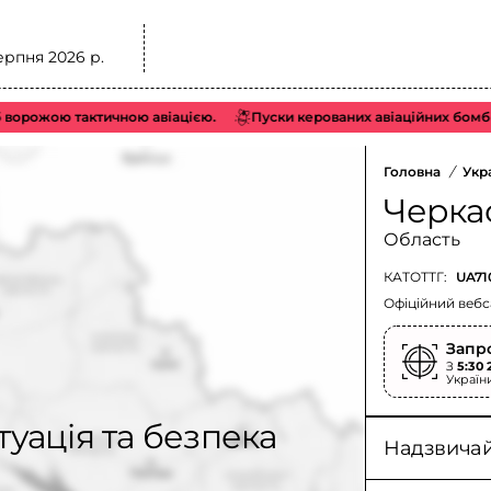
ерпня 2026 р.
рожою тактичною авіацією.
Пуски керованих авіаційних бомб (КА
Головна
/
Укр
Черка
Область
КАТОТТГ:
UA71
Офіційний вебс
Запр
З
5:30 
Україн
туація та безпека
Надзвичайн