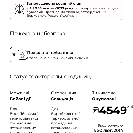
Запроваджено воєнний стан
З
5:30 24 лютого 2022 року
по теперишній час згідно
з указами Президента України, затвердженими
Верховною Радою України.
Пожежна небезпека
Пожежна небезпека
Оголошено в: 11:50 - 26 липня 2026 p.
Статус територіальної одиниці
Можливі
Оголошена
Тимчасово
Бойові дії
Євакуація
Окуповані
4549
дн
Для
Для
Воробйовської
Воробйовської
територіальної
територіальної
громади не
громади не
Встановленно:
встановленно
встановленно
з 20 лют. 2014
такий статус
такий статус