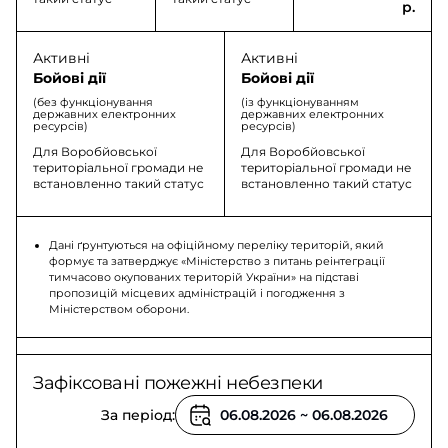
р.
Активні
Активні
Бойові дії
Бойові дії
(без функціонування
(із функціонуванням
державних електронних
державних електронних
ресурсів)
ресурсів)
Для Воробйовської
Для Воробйовської
територіальної громади не
територіальної громади не
встановленно такий статус
встановленно такий статус
Дані ґрунтуються на офіційному переліку територій, який
формує та затверджує «Міністерство з питань реінтеграції
тимчасово окупованих територій України» на підставі
пропозицій місцевих адміністрацій і погодження з
Міністерством оборони.
Зафіксовані пожежні небезпеки
За період: