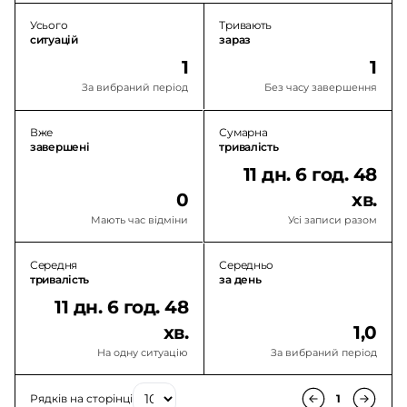
Усього
Тривають
ситуацій
зараз
1
1
За вибраний період
Без часу завершення
Вже
Сумарна
завершені
тривалість
11 дн. 6 год. 48
0
хв.
Мають час відміни
Усі записи разом
Середня
Середньо
тривалість
за день
11 дн. 6 год. 48
хв.
1,0
На одну ситуацію
За вибраний період
Рядків на сторінці
1