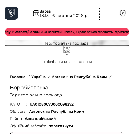
Зараз
18:15
6 серпня 2026 р.
Пожежна небезпека у Воробйовська
територіальна громада – актуальна ситуація
пу «Shahed/Герань» «Полігон Орел», Орловська область. орієнтовно у
Оновлення щодо пожежної небезпеки у Воробйовська
територіальна громада.
ініціалізація та завантаження
Головна
/
Україна
/
Автономна Республіка Крим
/
Євпаторій
Воробйовська
Територіальна громада
КАТОТТГ:
UA01080070000098272
Область:
Автономна Республіка Крим
Район:
Євпаторійський
Офіційний вебсайт:
переглянути