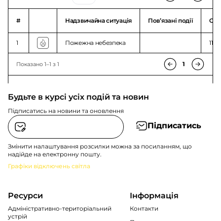
#
Надзвичайна ситуація
Повʼязані події
Ого
1
Пожежна небезпека
11:5
1
Показано 1–1 з 1
Будьте в курсі усіх подій та новин
Підписатись на новини та оновлення
Підписатись
Змінити налаштування розсилки можна за посиланням, що
надійде на електронну пошту.
Графіки відключень світла
Ресурси
Інформація
Адміністративно-територіальний
Контакти
устрій