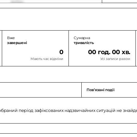
Вже
Сумарна
завершені
тривалість
0
00 год. 00 хв.
Мають час відміни
Усі записи разом
Повʼязані події
обраний період зафіксованих надзвичайних ситуацій не знайд