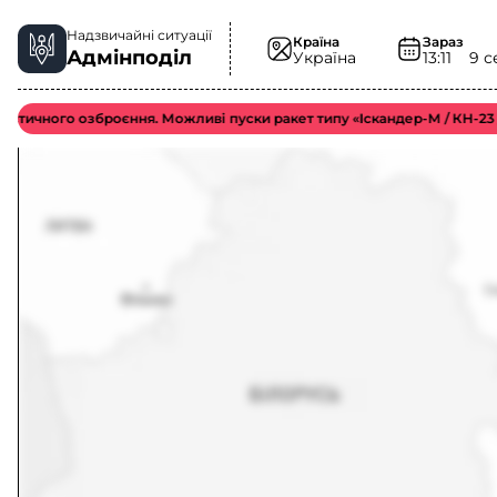
Надзвичайні ситуації
Країна
Зараз
Адмінподіл
Україна
13:11
9 с
ного озброєння. Можливі пуски ракет типу «Іскандер-М / КН-23 / С-30