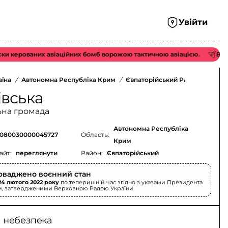
Увійти
ерованих авіаційних бомб ворожою тактичною авіацією.
Відмічен
аїна
/
Автономна Республіка Крим
/
Євпаторійський Район
/
івська
ьна громада
Автономна Республіка
080030000045727
Область:
Крим
айт:
переглянути
Район:
Євпаторійський
оваджено воєнний стан
24 лютого 2022 року
по теперишній час згідно з указами Президента
и, затвердженими Верховною Радою України.
а небезпека