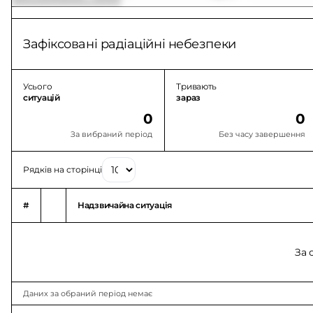
Зафіксовані радіаційні небезпеки
Усього
Тривають
ситуацій
зараз
0
0
За вибраний період
Без часу завершення
Рядків на сторінці
#
Надзвичайна ситуація
За 
Даних за обраний період немає