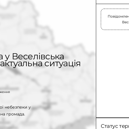
Повідомлень
Вес
 у Веселівська
актуальна ситуація
таження
ої небезпеки у
на громада.
Статус тер