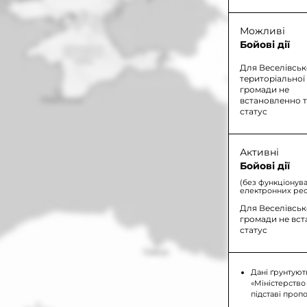
Можливі
Бойові дії
Для Веселівськ
територіальної
громади не
встановленно 
статус
Активні
Бойові дії
(без функціонув
електронних рес
Для Веселівськ
громади не вс
статус
Дані ґрунтуют
«Міністерство
підставі проп