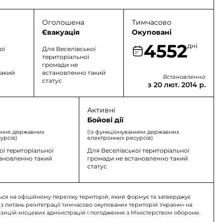
Оголошена
Тимчасово
Євакуація
Окуповані
4552
дні
ої
Для Веселівської
територіальної
громади не
такий
встановленно такий
Встановленно:
статус
з 20 лют. 2014 р.
Активні
Бойові дії
ання державних
(із функціонуванням державних
урсів)
електронних ресурсів)
ої територіальної
Для Веселівської територіальної
тановленно такий
громади не встановленно такий
статус
ься на офіційному переліку територій, який формує та затверджує
 з питань реінтеграції тимчасово окупованих територій України» на
озицій місцевих адміністрацій і погодження з Міністерством оборони.