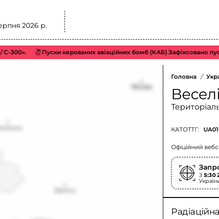
ерпня 2026 р.
0».
Пуски керованих авіаційних бомб (КАБ) Зафіксовано пуски к
Головна
/
Укр
Весел
Територіал
КАТОТТГ:
UA01
Офіційний вебс
Запр
З
5:30 
Україн
Радіаційн