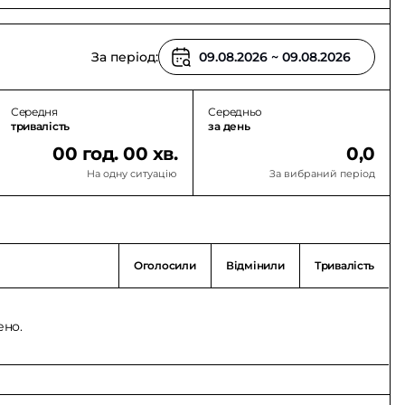
За період:
Середня
Середньо
тривалість
за день
00 год. 00 хв.
0,0
На одну ситуацію
За вибраний період
Оголосили
Відмінили
Тривалість
ено.