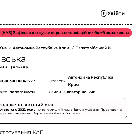
Увійти
Б) Зафіксовано пуски керованих авіаційних бомб ворожою тактичною
аїна
/
Автономна Республіка Крим
/
Євпаторійський Район
/
івська
ьна громада
Автономна Республіка
080030000045727
Область:
Крим
айт:
переглянути
Район:
Євпаторійський
оваджено воєнний стан
24 лютого 2022 року
по теперишній час згідно з указами Президента
и, затвердженими Верховною Радою України.
астосування КАБ