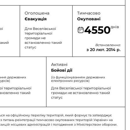
Оголошена
Тимчасово
Євакуація
Окуповані
4550
днів
ої
Для Веселівської
територіальної
громади не
такий
встановленно такий
Встановленно:
статус
з 20 лют. 2014 р.
Активні
Бойові дії
ання державних
(із функціонуванням державних
урсів)
електронних ресурсів)
ої територіальної
Для Веселівської територіальної
тановленно такий
громади не встановленно такий
статус
ься на офіційному переліку територій, який формує та затверджує
 з питань реінтеграції тимчасово окупованих територій України» на
озицій місцевих адміністрацій і погодження з Міністерством оборони.