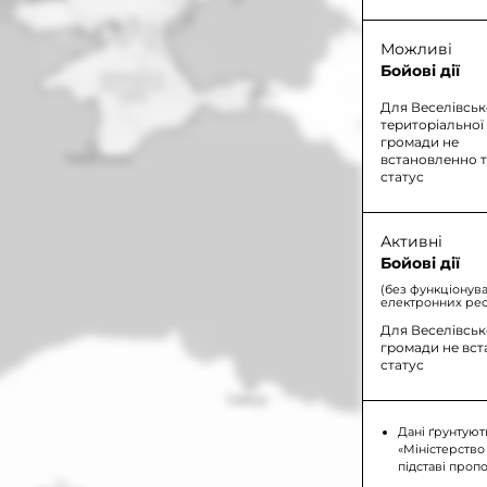
Можливі
Бойові дії
Для Веселівськ
територіальної
громади не
встановленно 
статус
Активні
Бойові дії
(без функціонув
електронних рес
Для Веселівськ
громади не вс
статус
Дані ґрунтуют
«Міністерство
підставі проп