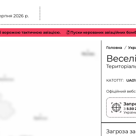
ерпня 2026 р.
рожою тактичною авіацією.
Пуски керованих авіаційних бомб (КА
Головна
/
Укр
Весел
Територіал
КАТОТТГ:
UA01
Офіційний вебс
Запр
З
5:30 
Україн
Загроза з