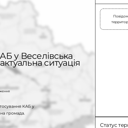
Повідом
территорі
АБ у Веселівська
актуальна ситуація
таження
тосування КАБ у
на громада.
Статус тер