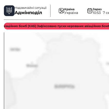
Надзвичайні ситуації
Країна
Зараз
Адмінподіл
Україна
10:53
7 с
аційних бомб (КАБ) Зафіксовано пуски керованих авіаційних бомб во