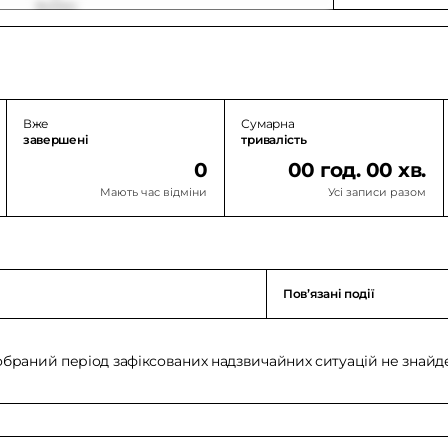
Вже
Сумарна
завершені
тривалість
0
00 год. 00 хв.
Мають час відміни
Усі записи разом
Повʼязані події
обраний період зафіксованих надзвичайних ситуацій не знайд