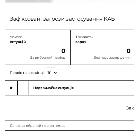
Зафіксовані загрози застосування КАБ
Усього
Тривають
ситуацій
зараз
0
0
За вибраний період
Без часу завершення
Рядків на сторінці
#
Надзвичайна ситуація
За 
Даних за обраний період немає