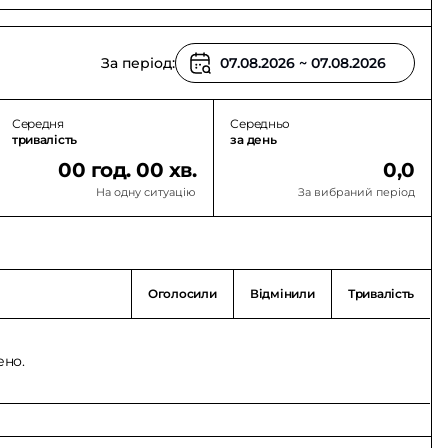
За період:
Середня
Середньо
тривалість
за день
00 год. 00 хв.
0,0
На одну ситуацію
За вибраний період
Оголосили
Відмінили
Тривалість
ено.