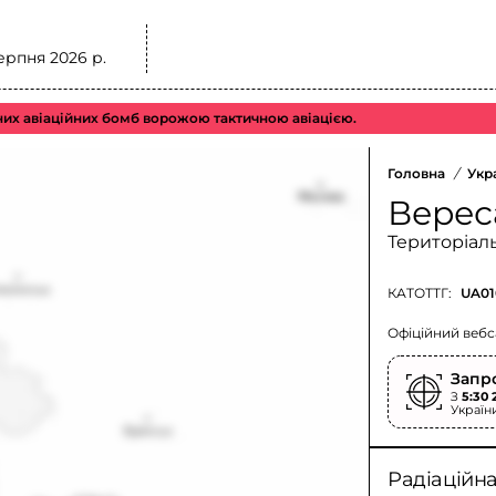
ерпня 2026 р.
их авіаційних бомб ворожою тактичною авіацією.
Головна
/
Укр
Верес
Територіал
КАТОТТГ:
UA01
Офіційний вебс
Запр
З
5:30 
Україн
Радіаційн