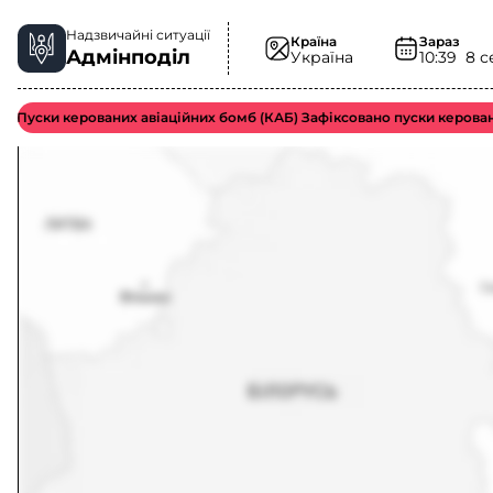
Надзвичайні ситуації
Країна
Зараз
Адмінподіл
Україна
10:39
8 с
Пуски керованих авіаційних бомб (КАБ) Зафіксовано пуски керован