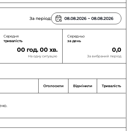
За період:
Середня
Середньо
тривалість
за день
00 год. 00 хв.
0,0
На одну ситуацію
За вибраний період
Оголосили
Відмінили
Тривалість
ено.