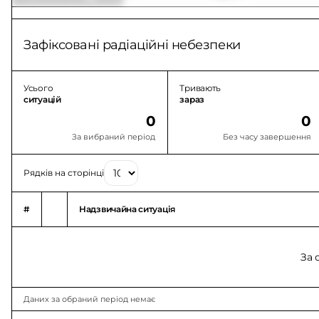
Зафіксовані радіаційні небезпеки
Усього
Тривають
ситуацій
зараз
0
0
За вибраний період
Без часу завершення
Рядків на сторінці
#
Надзвичайна ситуація
За 
Даних за обраний період немає