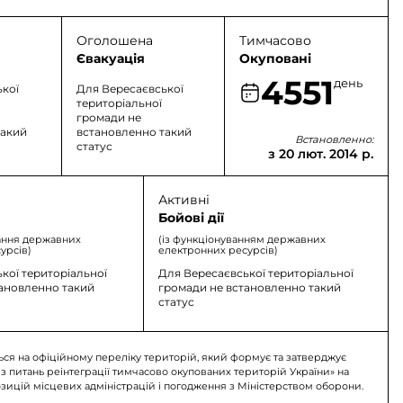
Оголошена
Тимчасово
Євакуація
Окуповані
4551
день
ької
Для Вересаєвської
територіальної
громади не
такий
встановленно такий
Встановленно:
статус
з 20 лют. 2014 р.
Активні
Бойові дії
ання державних
(із функціонуванням державних
урсів)
електронних ресурсів)
кої територіальної
Для Вересаєвської територіальної
тановленно такий
громади не встановленно такий
статус
ься на офіційному переліку територій, який формує та затверджує
 з питань реінтеграції тимчасово окупованих територій України» на
озицій місцевих адміністрацій і погодження з Міністерством оборони.