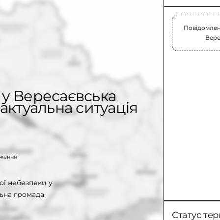
Повідомлень
Вере
 у Вересаєвська
актуальна ситуація
таження
ої небезпеки у
ьна громада.
Статус тер