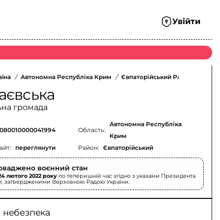
Увійти
аїна
/
Автономна Республіка Крим
/
Євпаторійський Район
/
аєвська
ьна громада
Автономна Республіка
080010000041994
Область:
Крим
айт:
переглянути
Район:
Євпаторійський
оваджено воєнний стан
24 лютого 2022 року
по теперишній час згідно з указами Президента
и, затвердженими Верховною Радою України.
а небезпека