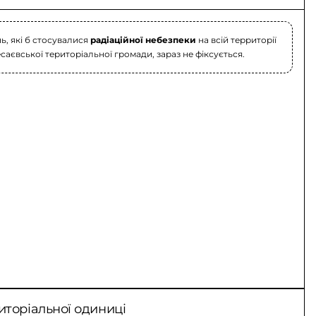
, які б стосувалися
радіаційної небезпеки
на всій территорії
саєвської територіальної громади, зараз не фіксується.
иторіальної одиниці