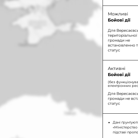
Можливі
Бойові дії
Для Вересаєвс
територіальної
громади не
встановленно 
статус
Активні
Бойові дії
(без функціонув
електронних рес
Для Вересаєвсь
громади не вс
статус
Дані ґрунтуют
«Міністерство
підставі проп