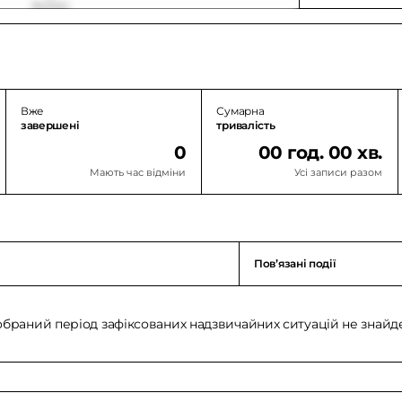
Вже
Сумарна
завершені
тривалість
0
00 год. 00 хв.
Мають час відміни
Усі записи разом
Повʼязані події
обраний період зафіксованих надзвичайних ситуацій не знайд