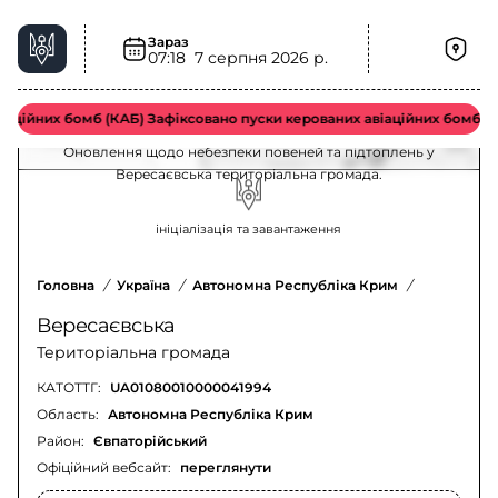
Зараз
Небезпека повеней та підтоплень у
07:18
7 серпня 2026 р.
Вересаєвська територіальна громада –
актуальна ситуація
ційних бомб (КАБ) Зафіксовано пуски керованих авіаційних бомб вор
Оновлення щодо небезпеки повеней та підтоплень у
Вересаєвська територіальна громада.
ініціалізація та завантаження
Головна
/
Україна
/
Автономна Республіка Крим
/
Євпаторій
Вересаєвська
Територіальна громада
КАТОТТГ:
UA01080010000041994
Область:
Автономна Республіка Крим
Район:
Євпаторійський
Офіційний вебсайт:
переглянути