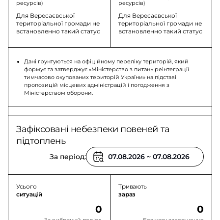
ресурсів)
ресурсів)
Для Вересаєвської
Для Вересаєвської
територіальної громади не
територіальної громади не
встановленно такий статус
встановленно такий статус
Дані ґрунтуються на офіційному переліку територій, який
формує та затверджує «Міністерство з питань реінтеграції
тимчасово окупованих територій України» на підставі
пропозицій місцевих адміністрацій і погодження з
Міністерством оборони.
Зафіксовані небезпеки повеней та
підтоплень
За період:
Усього
Тривають
ситуацій
зараз
0
0