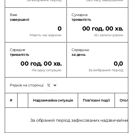
За вибраний період
Без часу завершення
Вже
Сумарна
завершені
тривалість
0
00 год. 00 хв.
Мають час відміни
Усі записи разом
Середня
Середньо
тривалість
за день
00 год. 00 хв.
0,0
На одну ситуацію
За вибраний період
Рядків на сторінці
#
Надзвичайна ситуація
Повʼязані події
Оголо
За обраний період зафіксованих надзвичайних с