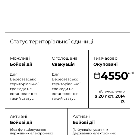
Статус територіальної одиниці
Можливі
Оголошена
Тимчасово
Бойові дії
Євакуація
Окуповані
4550
дні
Для
Для
Вересаєвської
Вересаєвської
територіальної
територіальної
громади не
громади не
Встановленно:
встановленно
встановленно
з 20 лют. 2014
такий статус
такий статус
р.
Активні
Активні
Бойові дії
Бойові дії
(без функціонування
(із функціонуванням
державних електронних
державних електронних