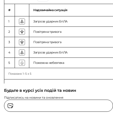
#
Надзвичайна ситуація
1
Загроза ударних БпЛА
2
Повітряна тривога
3
Повітряна тривога
4
Загроза ударних БпЛА
5
Пожежна небезпека
Показано 1–5 з 5
Будьте в курсі усіх подій та новин
Підписатись на новини та оновлення