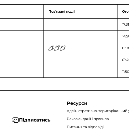
Повʼязані події
Ого
17:3
14:5
01:3
01:4
11:5
Ресурси
Адміністративно-територіальний 
Рекомендації i правила
Підписатись
Питання та відповіді