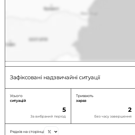
Зафіксовані надзвичайні ситуації
Усього
Тривають
ситуацій
зараз
5
2
За вибраний період
Без часу завершення
Рядків на сторінці