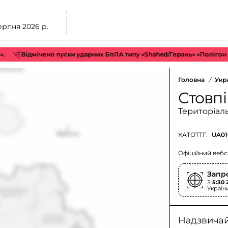
ерпня 2026 р.
Відмічено пуски ударних БпЛА типу «Shahed/Герань» «Полігон Орел», 
Головна
/
Укр
Стовпі
Територіал
КАТОТТГ:
UA01
Офіційний вебс
Запр
З
5:30 
Україн
Надзвичайн