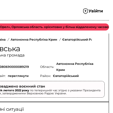
Увійти
Орловська область. орієнтовно у більш віддаленому часовому вікні 
аїна
/
Автономна Республіка Крим
/
Євпаторійський Район
/
вська
ьна громада
Автономна Республіка
080690000089219
Область:
Крим
айт:
переглянути
Район:
Євпаторійський
оваджено воєнний стан
24 лютого 2022 року
по теперишній час згідно з указами Президента
и, затвердженими Верховною Радою України.
і ситуації