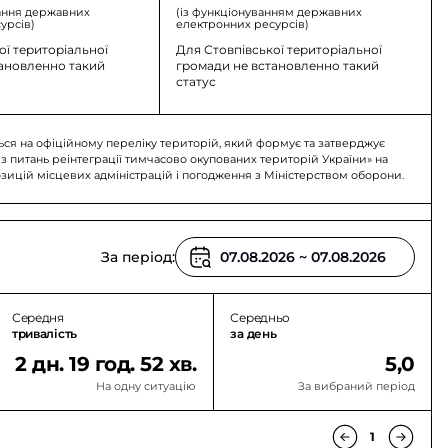
ання державних
(із функціонуванням державних
урсів)
електронних ресурсів)
ої територіальної
Для Стовпівської територіальної
тановленно такий
громади не встановленно такий
статус
ься на офіційному переліку територій, який формує та затверджує
 з питань реінтеграції тимчасово окупованих територій України» на
озицій місцевих адміністрацій і погодження з Міністерством оборони.
За період:
Середня
Середньо
тривалість
за день
2 дн. 19 год. 52 хв.
5,0
На одну ситуацію
За вибраний період
1