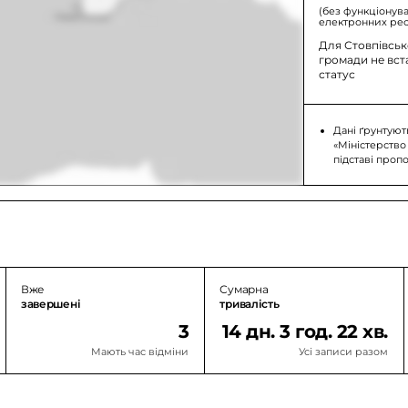
(без функціонув
електронних рес
Для Стовпівськ
громади не вс
статус
Дані ґрунтуют
«Міністерство
підставі проп
Вже
Сумарна
завершені
тривалість
3
14 дн. 3 год. 22 хв.
Мають час відміни
Усі записи разом