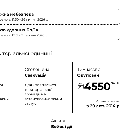
жна небезпека
но в: 11:50 - 26 липня 2026 p.
оза ударних БпЛА
но в: 17:31 - 7 серпня 2026 p.
иторіальної одиниці
Оголошена
Тимчасово
Євакуація
Окуповані
4550
днів
ої
Для Стовпівської
територіальної
громади не
такий
встановленно такий
Встановленно:
статус
з 20 лют. 2014 р.
Активні
Бойові дії