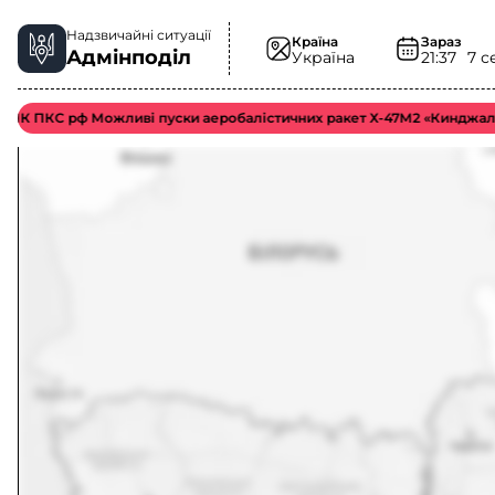
Надзвичайні ситуації
Країна
Зараз
Адмінподіл
Україна
21:37
7 с
ПКС рф Можливі пуски аеробалістичних ракет Х-47М2 «Кинджал».