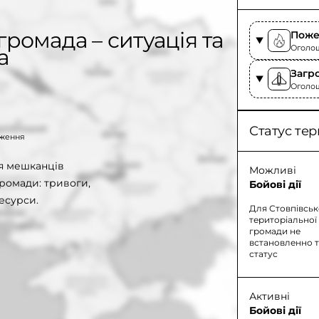
громада – ситуація та
Поже
Оголоше
а
Загр
Оголоше
Статус тер
таження
ля мешканців
Можливі
громади: тривоги,
Бойові дії
есурси.
Для Стовпівськ
територіальної
громади не
встановленно 
статус
Активні
Бойові дії