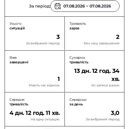
За період:
Усього
Тривають
ситуацій
зараз
3
2
За вибраний період
Без часу завершення
Вже
Сумарна
завершені
тривалість
13 дн. 12 год. 34
1
хв.
Мають час відміни
Усі записи разом
Середня
Середньо
тривалість
за день
4 дн. 12 год. 11 хв.
3,0
На одну ситуацію
За вибраний період