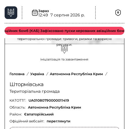
Зараз
Штормівська територіальна громада –
12:49
7 серпня 2026 р.
ситуація та безпека
аційних бомб (КАБ) Зафіксовано пуски керованих авіаційних бомб в
Актуальна інформація для мешканців Штормівської
територіальної громади: тривоги, ризики та корисні
ресурси.
ініціалізація та завантаження
Головна
/
Україна
/
Автономна Республіка Крим
/
Євпаторій
Штормівська
Територіальна громада
КАТОТТГ:
UA01080790000011419
Область:
Автономна Республіка Крим
Район:
Євпаторійський
Офіційний вебсайт:
переглянути