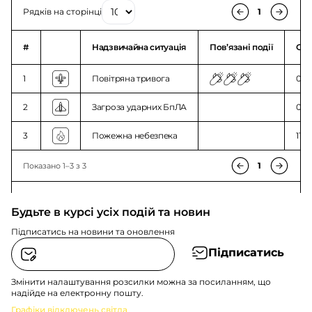
Рядків на сторінці
1
#
Надзвичайна ситуація
Повʼязані події
Ого
1
Повітряна тривога
01:3
2
Загроза ударних БпЛА
01:4
3
Пожежна небезпека
11:5
1
Показано 1–3 з 3
Будьте в курсі усіх подій та новин
Підписатись на новини та оновлення
Підписатись
Змінити налаштування розсилки можна за посиланням, що
надійде на електронну пошту.
Графіки відключень світла