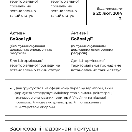
територіальної
територіальної
громади не
громади не
Встановленно:
встановленно
встановленно
з 20 лют. 2014
такий статус
такий статус
р.
Активні
Активні
Бойові дії
Бойові дії
(без функціонування
(із функціонуванням
державних електронних
державних електронних
ресурсів)
ресурсів)
Для Штормівської
Для Штормівської
територіальної громади не
територіальної громади не
встановленно такий статус
встановленно такий статус
Дані ґрунтуються на офіційному переліку територій, який
формує та затверджує «Міністерство з питань реінтеграції
тимчасово окупованих територій України» на підставі
пропозицій місцевих адміністрацій і погодження з
Міністерством оборони.
Зафіксовані надзвичайні ситуації