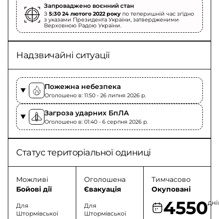
Запроваджено воєнний стан
З
5:30 24 лютого 2022 року
по теперишній час згідно
з указами Президента України, затвердженими
Верховною Радою України.
Надзвичайні ситуації
Пожежна небезпека
Оголошено в: 11:50 - 26 липня 2026 p.
Загроза ударних БпЛА
Оголошено в: 01:40 - 6 серпня 2026 p.
Статус територіальної одиниці
Можливі
Оголошена
Тимчасово
Бойові дії
Євакуація
Окуповані
4550
дні
Для
Для
Штормівської
Штормівської