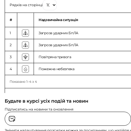
Рядків на сторінці
#
Надзвичайна ситуація
1
Загроза ударних БпЛА
2
Загроза ударних БпЛА
3
Повітряна тривога
4
Пожежна небезпека
Показано 1–4 з 4
Будьте в курсі усіх подій та новин
Підписатись на новини та оновлення
Змінити налаштування розсилки можна за посиланням, що надійде 