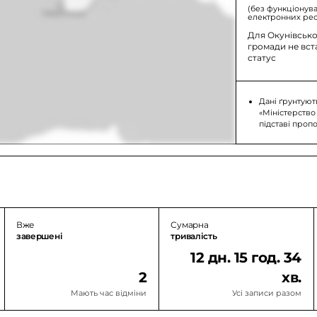
(без функціонув
електронних рес
Для Окунівсько
громади не вс
статус
Дані ґрунтуют
«Міністерство
підставі проп
Вже
Сумарна
завершені
тривалість
12 дн. 15 год. 34
2
хв.
Мають час відміни
Усі записи разом