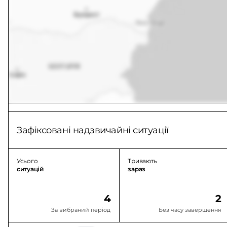
Зафіксовані надзвичайні ситуації
Усього
Тривають
ситуацій
зараз
4
2
За вибраний період
Без часу завершення