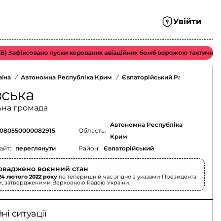
Увійти
афіксовано пуски керованих авіаційних бомб ворожою тактичною авіа
аїна
/
Автономна Республіка Крим
/
Євпаторійський Район
/
вська
ьна громада
Автономна Республіка
080550000082915
Область:
Крим
айт:
переглянути
Район:
Євпаторійський
оваджено воєнний стан
24 лютого 2022 року
по теперишній час згідно з указами Президента
и, затвердженими Верховною Радою України.
і ситуації