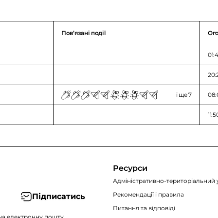
Повʼязані події
Ог
01:
20:
і ще 7
08:
11:
Ресурси
Адміністративно-територіальний 
Рекомендації i правила
Підписатись
Питання та відповіді
на електронну пошту.