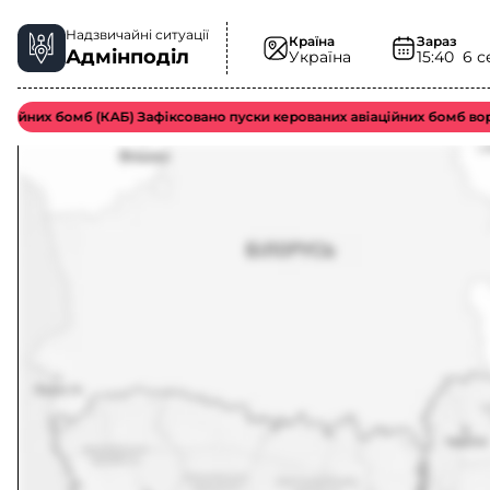
Надзвичайні ситуації
Країна
Зараз
Адмінподіл
Україна
15:40
6 с
них бомб (КАБ) Зафіксовано пуски керованих авіаційних бомб ворожо