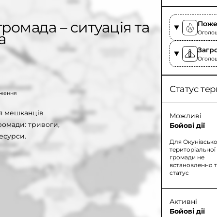
ромада – ситуація та
Поже
Оголоше
а
Загр
Оголош
Статус тер
таження
ля мешканців
Можливі
ромади: тривоги,
Бойові дії
есурси.
Для Окунівсько
територіальної
громади не
встановленно 
статус
Активні
Бойові дії