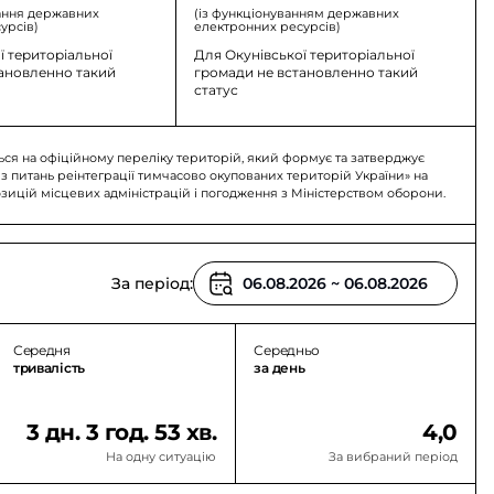
ання державних
(із функціонуванням державних
урсів)
електронних ресурсів)
ї територіальної
Для Окунівської територіальної
тановленно такий
громади не встановленно такий
статус
ься на офіційному переліку територій, який формує та затверджує
 з питань реінтеграції тимчасово окупованих територій України» на
озицій місцевих адміністрацій і погодження з Міністерством оборони.
За період:
Середня
Середньо
тривалість
за день
3 дн. 3 год. 53 хв.
4,0
На одну ситуацію
За вибраний період