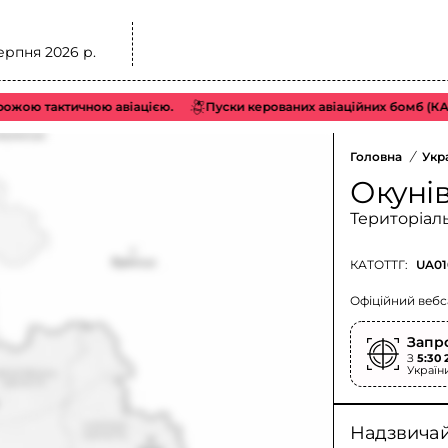
ерпня 2026 р.
ю тактичною авіацією.
Пуски керованих авіаційних бомб (КАБ) З
Головна
/
Укр
Окуні
Територіал
КАТОТТГ:
UA01
Офіційний вебс
Запр
З
5:30 
Україн
Надзвичайн