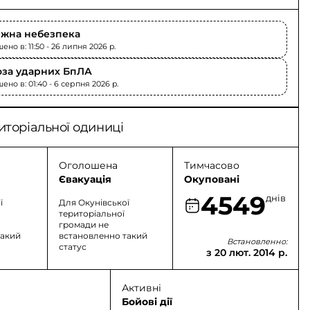
жна небезпека
но в: 11:50 - 26 липня 2026 p.
оза ударних БпЛА
ено в: 01:40 - 6 серпня 2026 p.
иторіальної одиниці
Оголошена
Тимчасово
Євакуація
Окуповані
4549
днів
ї
Для Окунівської
територіальної
громади не
такий
встановленно такий
Встановленно:
статус
з 20 лют. 2014 р.
Активні
Бойові дії