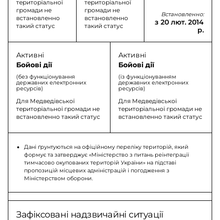
територіальної
територіальної
громади не
громади не
Встановленно:
встановленно
встановленно
з 20 лют. 2014
такий статус
такий статус
р.
Активні
Активні
Бойові дії
Бойові дії
(без функціонування
(із функціонуванням
державних електронних
державних електронних
ресурсів)
ресурсів)
Для Медведівської
Для Медведівської
територіальної громади не
територіальної громади не
встановленно такий статус
встановленно такий статус
Дані ґрунтуються на офіційному переліку територій, який
формує та затверджує «Міністерство з питань реінтеграції
тимчасово окупованих територій України» на підставі
пропозицій місцевих адміністрацій і погодження з
Міністерством оборони.
Зафіксовані надзвичайні ситуації