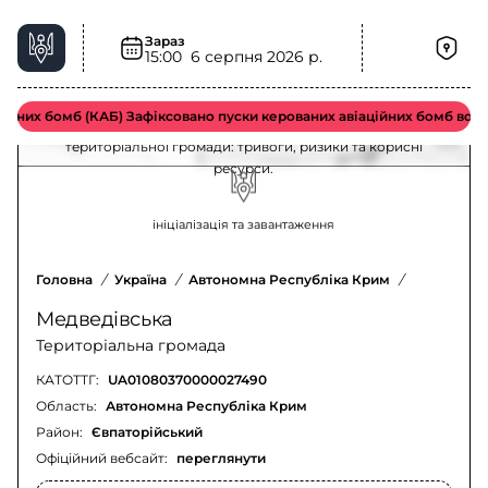
Зараз
Медведівська територіальна громада –
15:00
6 серпня 2026 р.
ситуація та безпека
йних бомб (КАБ) Зафіксовано пуски керованих авіаційних бомб ворож
Актуальна інформація для мешканців Медведівської
територіальної громади: тривоги, ризики та корисні
ресурси.
ініціалізація та завантаження
Головна
/
Україна
/
Автономна Республіка Крим
/
Євпаторій
Медведівська
Територіальна громада
КАТОТТГ:
UA01080370000027490
Область:
Автономна Республіка Крим
Район:
Євпаторійський
Офіційний вебсайт:
переглянути