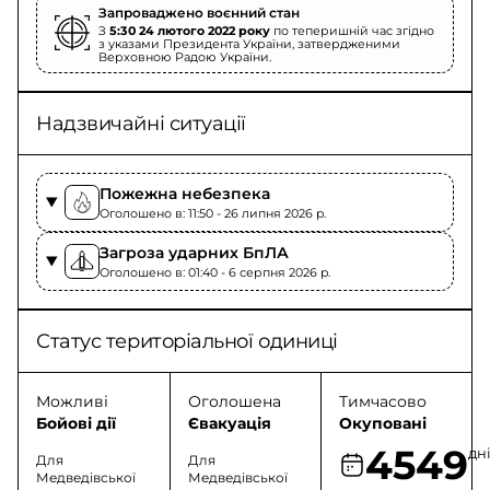
Запроваджено воєнний стан
З
5:30 24 лютого 2022 року
по теперишній час згідно
з указами Президента України, затвердженими
Верховною Радою України.
Надзвичайні ситуації
Пожежна небезпека
Оголошено в: 11:50 - 26 липня 2026 p.
Загроза ударних БпЛА
Оголошено в: 01:40 - 6 серпня 2026 p.
Статус територіальної одиниці
Можливі
Оголошена
Тимчасово
Бойові дії
Євакуація
Окуповані
4549
дн
Для
Для
Медведівської
Медведівської