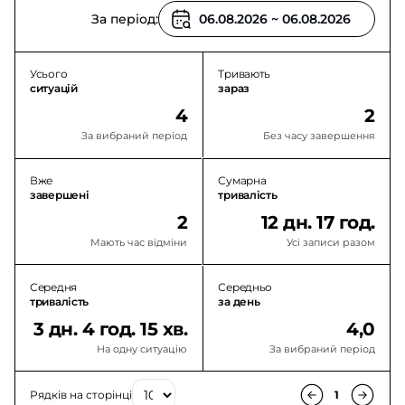
За період:
Усього
Тривають
ситуацій
зараз
4
2
За вибраний період
Без часу завершення
Вже
Сумарна
завершені
тривалість
2
12 дн. 17 год.
Мають час відміни
Усі записи разом
Середня
Середньо
тривалість
за день
3 дн. 4 год. 15 хв.
4,0
На одну ситуацію
За вибраний період
Рядків на сторінці
1