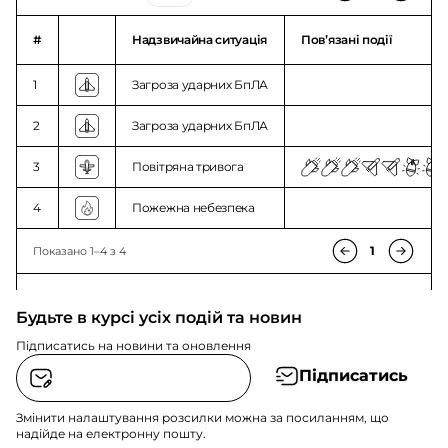
#
Надзвичайна ситуація
Повʼязані події
1
Загроза ударних БпЛА
2
Загроза ударних БпЛА
3
Повітряна тривога
4
Пожежна небезпека
1
Показано 1–4 з 4
Будьте в курсі усіх подій та новин
Підписатись на новини та оновлення
Підписатись
Змінити налаштування розсилки можна за посиланням, що
надійде на електронну пошту.