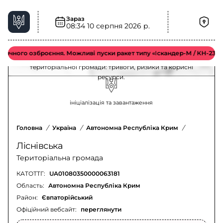
Зараз
Ліснівська територіальна громада – ситуація
08:34
10 серпня 2026 р.
та безпека
чного озброєння. Можливі пуски ракет типу «Іскандер-М / КН-23 / С-3
Актуальна інформація для мешканців Ліснівської
територіальної громади: тривоги, ризики та корисні
ресурси.
ініціалізація та завантаження
Головна
/
Україна
/
Автономна Республіка Крим
/
Євпаторій
Ліснівська
Територіальна громада
КАТОТТГ:
UA01080350000063181
Область:
Автономна Республіка Крим
Район:
Євпаторійський
Офіційний вебсайт:
переглянути