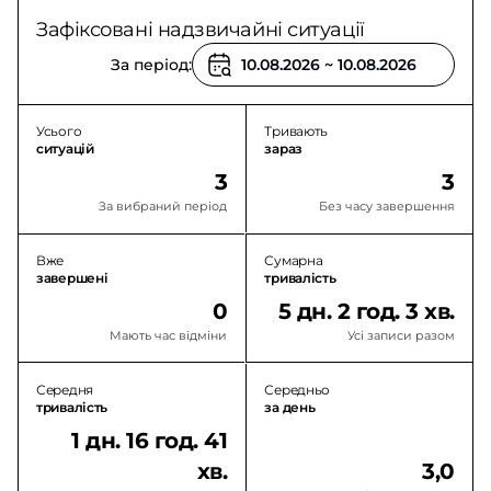
Зафіксовані надзвичайні ситуації
За період:
Усього
Тривають
ситуацій
зараз
3
3
За вибраний період
Без часу завершення
Вже
Сумарна
завершені
тривалість
0
5 дн. 2 год. 3 хв.
Мають час відміни
Усі записи разом
Середня
Середньо
тривалість
за день
1 дн. 16 год. 41
хв.
3,0