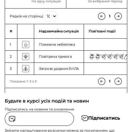
На одну ситуацію
За вибраний період
Рядків на сторінці
1
#
Надзвичайна ситуація
Повʼязані події
1
Пожежна небезпека
2
Повітряна тривога
3
Загроза ударних БпЛА
1
Показано 1–3 з 3
Будьте в курсі усіх подій та новин
Підписатись на новини та оновлення
Підписатись
Змінити налаштування розсилки можна за посиланням, що