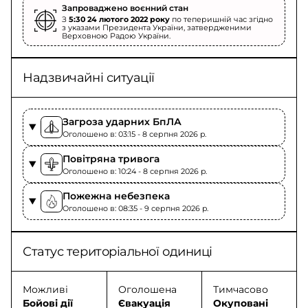
Запроваджено воєнний стан
З
5:30 24 лютого 2022 року
по теперишній час згідно
з указами Президента України, затвердженими
Верховною Радою України.
Надзвичайні ситуації
Загроза ударних БпЛА
Оголошено в: 03:15 - 8 серпня 2026 p.
Повітряна тривога
Оголошено в: 10:24 - 8 серпня 2026 p.
Пожежна небезпека
Оголошено в: 08:35 - 9 серпня 2026 p.
Статус територіальної одиниці
Можливі
Оголошена
Тимчасово
Бойові дії
Євакуація
Окуповані