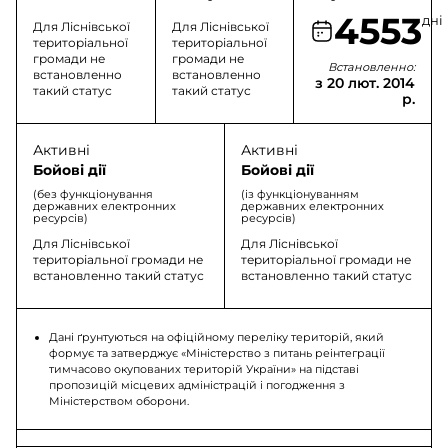
4553
дні
Для Ліснівської
Для Ліснівської
територіальної
територіальної
громади не
громади не
Встановленно:
встановленно
встановленно
з 20 лют. 2014
такий статус
такий статус
р.
Активні
Активні
Бойові дії
Бойові дії
(без функціонування
(із функціонуванням
державних електронних
державних електронних
ресурсів)
ресурсів)
Для Ліснівської
Для Ліснівської
територіальної громади не
територіальної громади не
встановленно такий статус
встановленно такий статус
Дані ґрунтуються на офіційному переліку територій, який
формує та затверджує «Міністерство з питань реінтеграції
тимчасово окупованих територій України» на підставі
пропозицій місцевих адміністрацій і погодження з
Міністерством оборони.