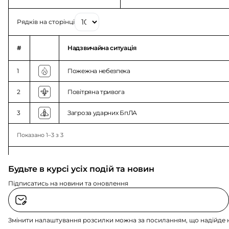
Рядків на сторінці
#
Надзвичайна ситуація
1
Пожежна небезпека
2
Повітряна тривога
3
Загроза ударних БпЛА
Показано 1–3 з 3
Будьте в курсі усіх подій та новин
Підписатись на новини та оновлення
Змінити налаштування розсилки можна за посиланням, що надійде 