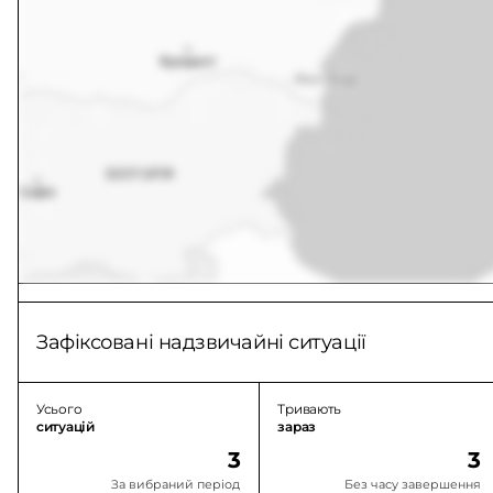
Зафіксовані надзвичайні ситуації
Усього
Тривають
ситуацій
зараз
3
3
За вибраний період
Без часу завершення