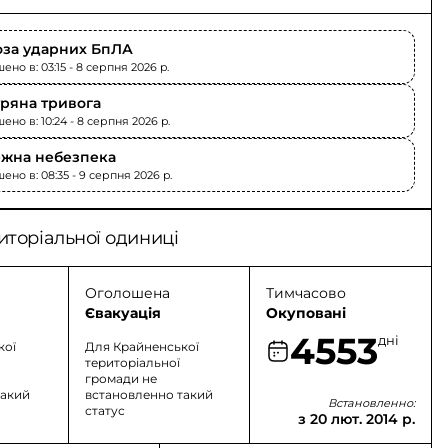
оза ударних БпЛА
но в: 03:15 - 8 серпня 2026 p.
тряна тривога
но в: 10:24 - 8 серпня 2026 p.
жна небезпека
ено в: 08:35 - 9 серпня 2026 p.
иторіальної одиниці
Оголошена
Тимчасово
Євакуація
Окуповані
4553
дні
кої
Для Крайненської
територіальної
громади не
такий
встановленно такий
Встановленно:
статус
з 20 лют. 2014 р.