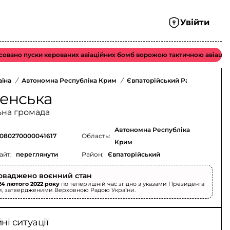
Увійти
о пуски керованих авіаційних бомб ворожою тактичною авіацією.
аїна
/
Автономна Республіка Крим
/
Євпаторійський Район
/
енська
ьна громада
Автономна Республіка
080270000041617
Область:
Крим
айт:
переглянути
Район:
Євпаторійський
оваджено воєнний стан
24 лютого 2022 року
по теперишній час згідно з указами Президента
и, затвердженими Верховною Радою України.
і ситуації