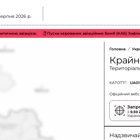
серпня 2026 р.
ою авіацією.
Пуски керованих авіаційних бомб (КАБ) Зафіксован
Головна
/
Укр
Крайн
Територіал
КАТОТТГ:
UA01
Офіційний вебс
Запр
З
5:30 
Україн
Надзвичайн