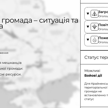
Загр
Оголоше
громада – ситуація та
а
Пові
Оголоше
Поже
Оголош
таження
Статус тер
ля мешканців
ної громади:
Можливі
сні ресурси.
Бойові дії
Для Крайненсь
територіальної
громади не
встановленно 
статус