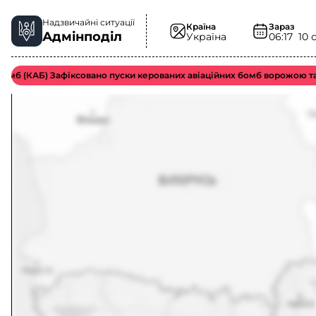
Надзвичайні ситуації
Країна
Зараз
Адмінподіл
Україна
06:17
10 
КАБ) Зафіксовано пуски керованих авіаційних бомб ворожою тактичн