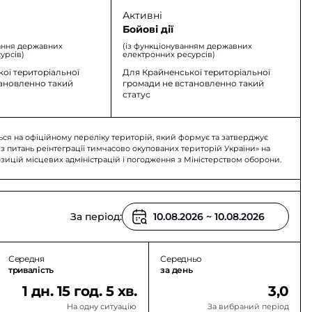
Активні
Бойові дії
ання державних
(із функціонуванням державних
урсів)
електронних ресурсів)
ої територіальної
Для Крайненської територіальної
тановленно такий
громади не встановленно такий
статус
ься на офіційному переліку територій, який формує та затверджує
 з питань реінтеграції тимчасово окупованих територій України» на
озицій місцевих адміністрацій і погодження з Міністерством оборони.
За період:
Середня
Середньо
тривалість
за день
1 дн. 15 год. 5 хв.
3,0
На одну ситуацію
За вибраний період