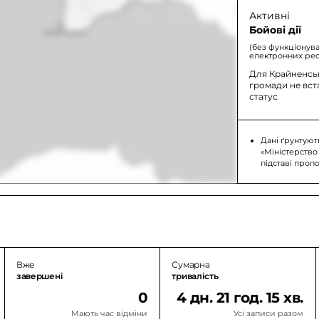
Активні
Бойові дії
(без функціонув
електронних рес
Для Крайненськ
громади не вс
статус
Дані ґрунтуют
«Міністерство
підставі проп
Вже
Сумарна
завершені
тривалість
0
4 дн. 21 год. 15 хв.
Мають час відміни
Усі записи разом