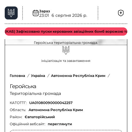
Зараз
23:01
6 серпня 2026 р.
Електроенергія у Геройська територіальна
громада – актуальна ситуація
(КАБ) Зафіксовано пуски керованих авіаційних бомб ворожою тактичн
Оновлення щодо відключення електроенергії у
Геройська територіальна громада.
ініціалізація та завантаження
Головна
/
Україна
/
Автономна Республіка Крим
/
Євпаторій
Геройська
Територіальна громада
КАТОТТГ:
UA01080090000042257
Область:
Автономна Республіка Крим
Район:
Євпаторійський
Офіційний вебсайт:
переглянути