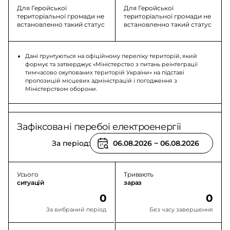
Для Геройської
Для Геройської
територіальної громади не
територіальної громади не
встановленно такий статус
встановленно такий статус
Дані ґрунтуються на офіційному переліку територій, який
формує та затверджує «Міністерство з питань реінтеграції
тимчасово окупованих територій України» на підставі
пропозицій місцевих адміністрацій і погодження з
Міністерством оборони.
Зафіксовані перебої електроенергії
За період:
Усього
Тривають
ситуацій
зараз
0
0
За вибраний період
Без часу завершення