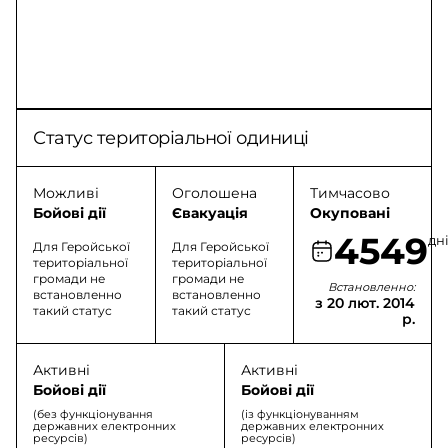
Статус територіальної одиниці
Можливі
Оголошена
Тимчасово
Бойові дії
Євакуація
Окуповані
4549
дн
Для Геройської
Для Геройської
територіальної
територіальної
громади не
громади не
Встановленно:
встановленно
встановленно
з 20 лют. 2014
такий статус
такий статус
р.
Активні
Активні
Бойові дії
Бойові дії
(без функціонування
(із функціонуванням
державних електронних
державних електронних
ресурсів)
ресурсів)