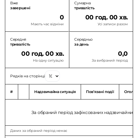
Вже
Сумарна
завершені
тривалість
0
00 год. 00 хв.
Мають час відміни
Усі записи разом
Середня
Середньо
тривалість
за день
00 год. 00 хв.
0,0
На одну ситуацію
За вибраний період
Рядків на сторінці
#
Надзвичайна ситуація
Повʼязані події
Оголо
За обраний період зафіксованих надзвичайних с
Даних за обраний період немає