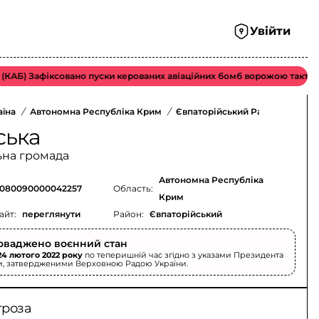
Увійти
Б) Зафіксовано пуски керованих авіаційних бомб ворожою тактичною 
аїна
/
Автономна Республіка Крим
/
Євпаторійський Район
/
ська
ьна громада
Автономна Республіка
080090000042257
Область:
Крим
айт:
переглянути
Район:
Євпаторійський
оваджено воєнний стан
24 лютого 2022 року
по теперишній час згідно з указами Президента
и, затвердженими Верховною Радою України.
гроза