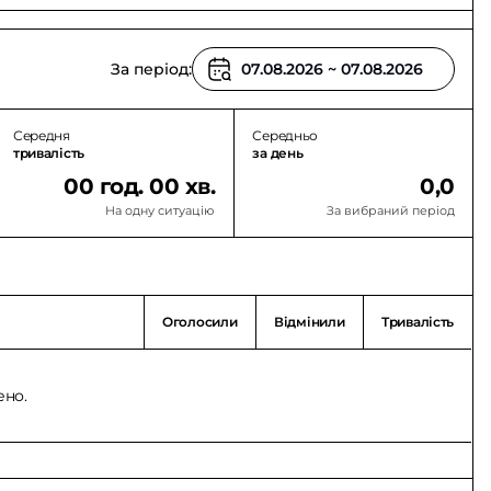
За період:
Середня
Середньо
тривалість
за день
00 год. 00 хв.
0,0
На одну ситуацію
За вибраний період
Оголосили
Відмінили
Тривалість
ено.