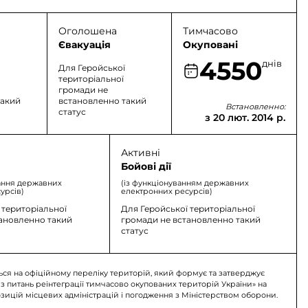
Оголошена
Тимчасово
Євакуація
Окуповані
4550
днів
Для Геройської
територіальної
громади не
такий
встановленно такий
Встановленно:
статус
з 20 лют. 2014 р.
Активні
Бойові дії
ання державних
(із функціонуванням державних
урсів)
електронних ресурсів)
 територіальної
Для Геройської територіальної
тановленно такий
громади не встановленно такий
статус
ься на офіційному переліку територій, який формує та затверджує
 з питань реінтеграції тимчасово окупованих територій України» на
озицій місцевих адміністрацій і погодження з Міністерством оборони.