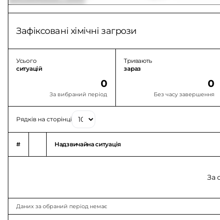
Зафіксовані хімічні загрози
Усього
Тривають
ситуацій
зараз
0
0
За вибраний період
Без часу завершення
Рядків на сторінці
#
Надзвичайна ситуація
За 
Даних за обраний період немає