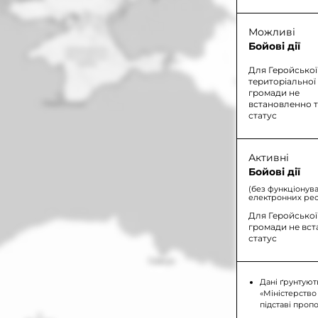
Можливі
Бойові дії
Для Геройської
територіальної
громади не
встановленно 
статус
Активні
Бойові дії
(без функціонув
електронних рес
Для Геройської
громади не вс
статус
Дані ґрунтуют
«Міністерство
підставі проп