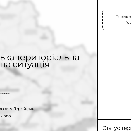
Повідом
Ге
ська територіальна
на ситуація
таження
рози у Геройська
мада.
Статус тер