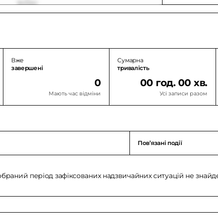
Вже
Сумарна
завершені
тривалість
0
00 год. 00 хв.
Мають час відміни
Усі записи разом
Повʼязані події
обраний період зафіксованих надзвичайних ситуацій не знайд