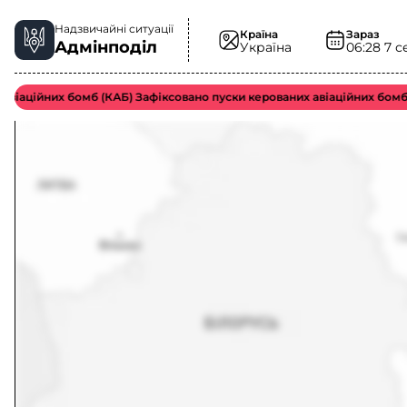
Надзвичайні ситуації
Країна
Зараз
Адмінподіл
Україна
06:28
7 с
аційних бомб (КАБ) Зафіксовано пуски керованих авіаційних бомб во