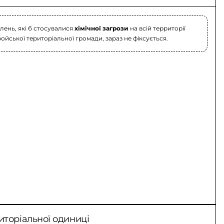
лень, які б стосувалися
хімічної загрози
на всій территорії
ройської територіальної громади, зараз не фіксується.
иторіальної одиниці