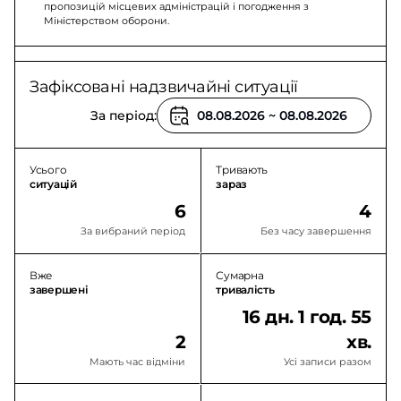
пропозицій місцевих адміністрацій і погодження з
Міністерством оборони.
Зафіксовані надзвичайні ситуації
За період:
Усього
Тривають
ситуацій
зараз
6
4
За вибраний період
Без часу завершення
Вже
Сумарна
завершені
тривалість
16 дн. 1 год. 55
2
хв.
Мають час відміни
Усі записи разом