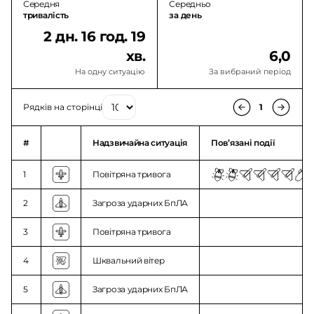
Середня
Середньо
тривалість
за день
2 дн. 16 год. 19
хв.
6,0
На одну ситуацію
За вибраний період
Рядків на сторінці
1
#
Надзвичайна ситуація
Повʼязані події
1
Повітряна тривога
2
Загроза ударних БпЛА
3
Повітряна тривога
4
Шквальний вітер
5
Загроза ударних БпЛА