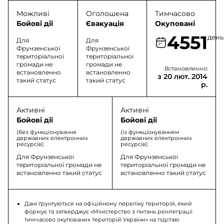
Можливі
Оголошена
Тимчасово
Бойові дії
Євакуація
Окуповані
4551
день
Для
Для
Фрунзенської
Фрунзенської
територіальної
територіальної
громади не
громади не
Встановленно:
встановленно
встановленно
з 20 лют. 2014
такий статус
такий статус
р.
Активні
Активні
Бойові дії
Бойові дії
(без функціонування
(із функціонуванням
державних електронних
державних електронних
ресурсів)
ресурсів)
Для Фрунзенської
Для Фрунзенської
територіальної громади не
територіальної громади не
встановленно такий статус
встановленно такий статус
Дані ґрунтуються на офіційному переліку територій, який
формує та затверджує «Міністерство з питань реінтеграції
тимчасово окупованих територій України» на підставі