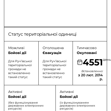
Статус територіальної одиниці
Можливі
Оголошена
Тимчасово
Бойові дії
Євакуація
Окуповані
4551
день
Для Руч’ївської
Для Руч’ївської
територіальної
територіальної
громади не
громади не
Встановленно:
встановленно
встановленно
з 20 лют. 2014
такий статус
такий статус
р.
Активні
Активні
Бойові дії
Бойові дії
(без функціонування
(із функціонуванням
державних електронних
державних електронних
ресурсів)
ресурсів)