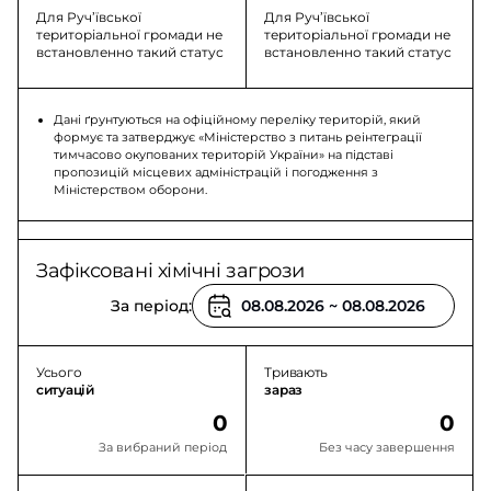
Для Руч’ївської
Для Руч’ївської
територіальної громади не
територіальної громади не
встановленно такий статус
встановленно такий статус
Дані ґрунтуються на офіційному переліку територій, який
формує та затверджує «Міністерство з питань реінтеграції
тимчасово окупованих територій України» на підставі
пропозицій місцевих адміністрацій і погодження з
Міністерством оборони.
Зафіксовані хімічні загрози
За період:
Усього
Тривають
ситуацій
зараз
0
0
За вибраний період
Без часу завершення