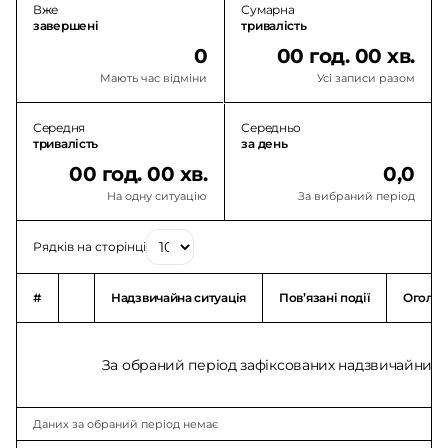
Вже
Сумарна
завершені
тривалість
0
00 год. 00 хв.
Мають час відміни
Усі записи разом
Середня
Середньо
тривалість
за день
00 год. 00 хв.
0,0
На одну ситуацію
За вибраний період
Рядків на сторінці
#
Надзвичайна ситуація
Повʼязані події
Оголо
За обраний період зафіксованих надзвичайних с
Даних за обраний період немає