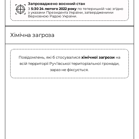
Запроваджено воєнний стан
З
5:30 24 лютого 2022 року
по теперишній час згідно
з указами Президента України, затвердженими
Верховною Радою України.
Хімічна загроза
Повідомлень, які б стосувалися
хімічної загрози
на
всій территорії Руч’ївської територіальної громади,
зараз не фіксується.